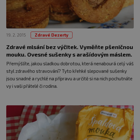
19. 2. 2015
Zdravé Dezerty
Zdravé mlsání bez výčitek. Vyměňte pšeničnou
mouku. Ovesné sušenky s arašídovým máslem.
Přemýšlíte, jakou sladkou dobrotou, která nenabourá celý váš
styl zdravého stravování? Tyto křehké slepované sušenky
jsou snadné a rychlé na přípravu a určitě si na nich pochutnáte
vy i vaši přátelé či rodina.