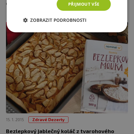
energie nebo když vás honí mlsná.
PŘIJMOUT VŠE
ZOBRAZIT PODROBNOSTI
15. 1. 2015
Zdravé Dezerty
Bezlepkový jablečný koláč z tvarohového