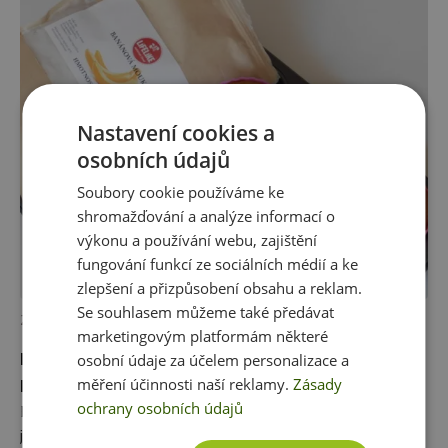
Nastavení cookies a
osobních údajů
Soubory cookie používáme ke
shromažďování a analýze informací o
výkonu a používání webu, zajištění
fungování funkcí ze sociálních médií a ke
zlepšení a přizpůsobení obsahu a reklam.
Se souhlasem můžeme také předávat
28. 1. 2015
Zdravé Dezerty
marketingovým platformám některé
Kokosovo-medové muffiny z banánové mouky
osobní údaje za účelem personalizace a
pro doplnění energie
měření účinnosti naší reklamy.
Zásady
ochrany osobních údajů
Bezlepkové bábovičky s kešu máslem, medem a kokosem
jsou super nakopávkou, když vám kdykoli během dne dochází