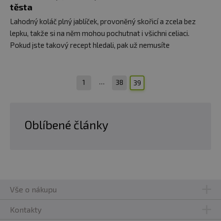
těsta
Lahodný koláč plný jablíček, provoněný skořicí a zcela bez
lepku, takže si na něm mohou pochutnat i všichni celiaci.
Pokud jste takový recept hledali, pak už nemusíte
…
1
38
39
Oblíbené články
Vše o nákupu
Kontakty