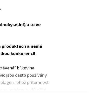
Y
nokyselin!),a to ve
h produktech a nemá
elkou konkurenci!
trávená“ bílkovina
íc jsou často používány
kolagen, jehož přítomnost
by svalové hmoty důležité