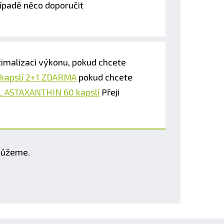
řípadě něco doporučit
timalizaci výkonu, pokud chcete
 kapslí 2+1 ZDARMA
pokud chcete
L ASTAXANTHIN 60 kapslí
Přeji
omůžeme.