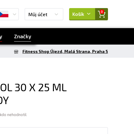
0
Košík
Můj účet
y
Značky
Fitness Shop Újezd, Malá Strana, Praha 5
L 30 X 25 ML
DY
ikdo nehodnotil