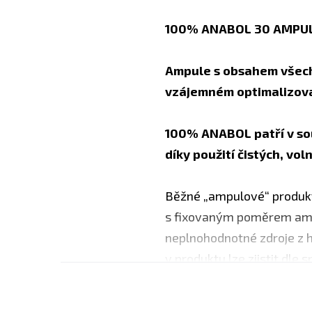
100% ANABOL 30 AMPUL
Ampule s obsahem všech 
vzájemném optimalizov
100% ANABOL patří v so
díky použití čistých, vo
Běžné „ampulové“ produkty
s fixovaným poměrem amin
neplnohodnotné zdroje z h
v produktu lze zjistit dle
(hydroxyprolin, hydroxylys