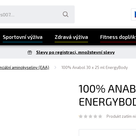
Sportovní výživa
Zdravá výživa
Fitness doplňk
Slevy po registraci, množstevní slevy
nciální aminokyseliny (EAA)
100% Anabol 30 x 25 ml EnergyBody
100% ANABO
ENERGYBO
Produkt zatím n