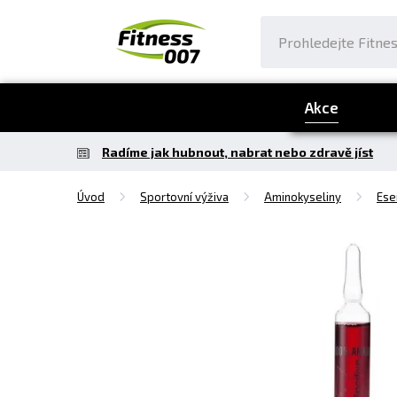
Akce
Radíme jak hubnout, nabrat nebo zdravě jíst
Úvod
Sportovní výživa
Aminokyseliny
Ese