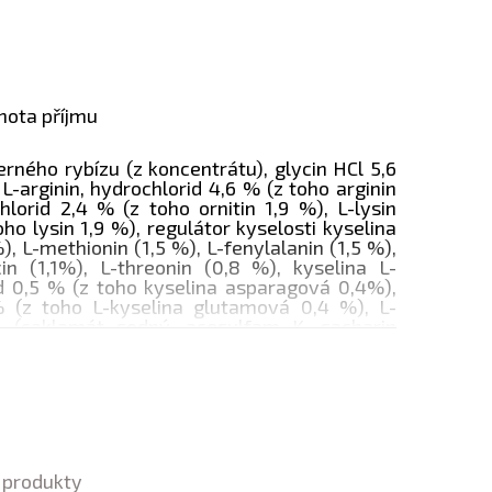
in a jejich
mám, jsou jednotlivé
nota příjmu
vé sporty. Kvalita je navíc
erného rybízu (z koncentrátu), glycin HCl 5,6
specialistou na produkty
 L-arginin, hydrochlorid 4,6 % (z toho arginin
hlorid 2,4 % (z toho ornitin 1,9 %), L-lysin
em předních německých a
oho lysin 1,9 %), regulátor kyselosti kyselina
římo do rukou zákazníka.
%), L-methionin (1,5 %), L-fenylalanin (1,5 %),
ucin (1,1%), L-threonin (0,8 %), kyselina L-
d 0,5 % (z toho kyselina asparagová 0,4%),
 (z toho L-kyselina glutamová 0,4 %), L-
dla (caklamát sodný, acesulfam K, sacharin
0,2 %), L-prolin (0,2%), L-alanin (0,2%), L-
kyselina pantothenová, vitamín B6
 vitamín B1 (thiaminhydrochlorid), L-cystein
 %).
produkty