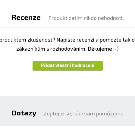
50 mg
Recenze
Produkt zatím nikdo nehodnotil
50mg
100mg
produktem zkušenost? Napište recenzi a pomozte tak 
50 mg
zákazníkům s rozhodováním. Děkujeme :-)
99 mg
985 mg
Přidat vlastní hodnocení
500 mg
Dotazy
Zeptejte se, rádi vám pomůžeme