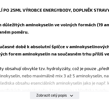
Í PO 25ML VÝROBCE ENERGYBODY, DOPLNĚK STRAV
důležitých aminokyselin ve volných formách (19 ami
aném poměru.
učasné době k absolutní špičce v aminokyselinovýc
lných forem aminokyselin na současném trhu příliš v
 obsahují obvykle tzv. hydrolyzáty, což je pouze „před
okyselin, nebo maximálně mix 3 až 5 aminokyselin, nav
lediska obsahu esenciálních aminokyselin jako je např. 
 specifických aminokyselin, které nejsou z hlediska tvor
Zobrazit celý popis
in).