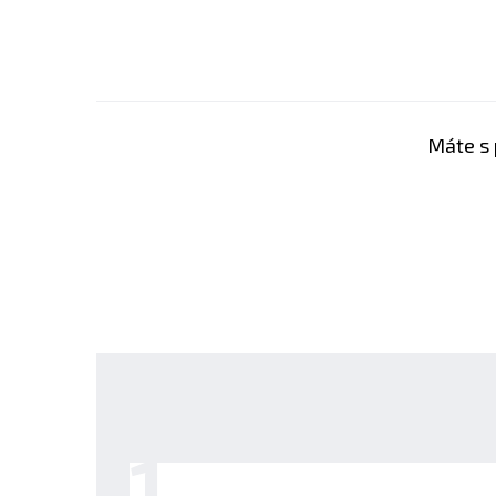
L-prolin
200 mg
L-alanin
200mg
L-kys.asparagová
400mg
Máte s 
L-serin
200 mg
L-glutamová kys.
396 mg
Glycin
3940 mg
L-ornithin
2000 mg