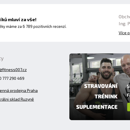
Obch
ků mluví za vše!
Ing. 
ky máme za 6 789 pozitivních recenzí.
Více o
ty
@fitness007.cz
 777 290 469
enná prodejna Praha
rálni sklad Ruzyně