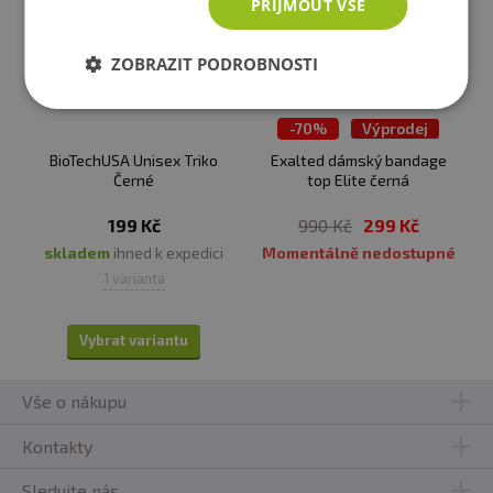
PŘIJMOUT VŠE
ZOBRAZIT PODROBNOSTI
-
70%
Výprodej
BioTechUSA Unisex Triko
Exalted dámský bandage
Černé
top Elite černá
199 Kč
990 Kč
299 Kč
skladem
ihned k expedici
Momentálně nedostupné
1 varianta
Vybrat variantu
Vše o nákupu
Kontakty
Sledujte nás