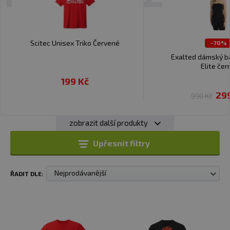
Scitec Unisex Triko Červené
-70%
Exalted dámský b
Elite čer
199 Kč
29
990 Kč
zobrazit další produkty
Upřesnit filtry
Nejprodávanější
ŘADIT DLE: