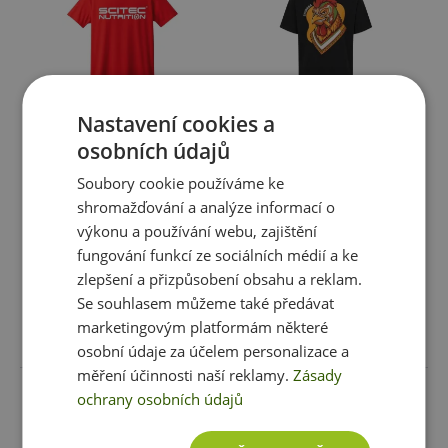
Nastavení cookies a
Novinky
osobních údajů
Scitec Unisex Triko Červené
BioTechUSA Unisex
Soubory cookie používáme ke
Oversized Tričko (Churros)
shromažďování a analýze informací o
199 Kč
679 Kč
výkonu a používání webu, zajištění
skladem
ihned k expedici
skladem
ihned k expedici
fungování funkcí ze sociálních médií a ke
2 varianty
3 varianty
zlepšení a přizpůsobení obsahu a reklam.
Se souhlasem můžeme také předávat
marketingovým platformám některé
Vybrat variantu
Vybrat variantu
osobní údaje za účelem personalizace a
měření účinnosti naší reklamy.
Zásady
ochrany osobních údajů