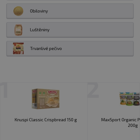
Obiloviny
Luštěniny
Trvanlivé pečivo
1
2
Knuspi Classic Crispbread 150 g
MaxSport Organic P
200g