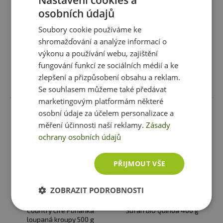
Nastavení cookies a
pohankové 250g
půlená loupaná 500 g
osobních údajů
53 Kč
52 Kč
Soubory cookie používáme ke
skladem
ihned k expedici
skladem
ihned k expedici
shromažďování a analýze informací o
výkonu a používání webu, zajištění
fungování funkcí ze sociálních médií a ke
zlepšení a přizpůsobení obsahu a reklam.
Vložit do košíku
Vložit do košíku
Se souhlasem můžeme také předávat
marketingovým platformám některé
osobní údaje za účelem personalizace a
měření účinnosti naší reklamy.
Zásady
ochrany osobních údajů
PŘIJMOUT VŠE
ZOBRAZIT PODROBNOSTI
-
17%
Výprodej
Country Life Pohanka
Šufan BIO Quinoa 400 g
loupaná kroupy 500 g