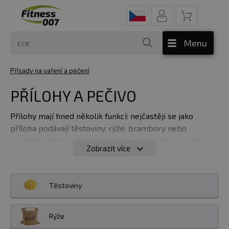
Menu
Přísady na vaření a pečení
PŘÍLOHY A PEČIVO
Přílohy mají hned několik funkcí: nejčastěji se jako
příloha podávají těstoviny, rýže, brambory nebo
knedlíky. Všechny tyto přílohy lze připravit v mnoha
Zobrazit více
variantách více či méně zdravých – záleží na konkrétním
receptu. Stále více získávají na oblibě dříve spíše
neznámé přílohy jako je
kuskus
,
bulgur
nebo
quinoa
.
Těstoviny
Také se častěji setkáváme s luštěninami. Přílohy jsou
významným zdrojem živin a vyplatí se dbát na jejich
kvalitu, ať už jimi chceme doplnit sacharidy, bílkoviny
Rýže
nebo vlákninu.