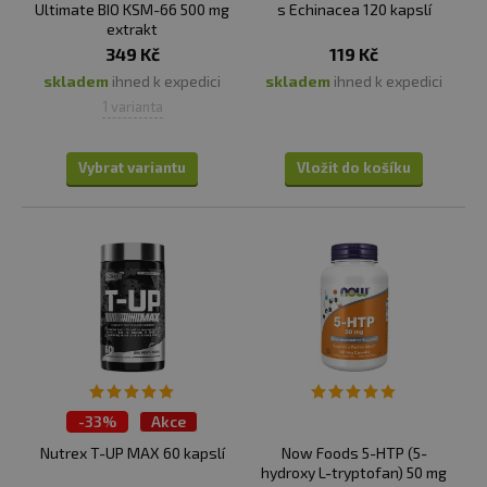
Ultimate BIO KSM-66 500 mg
s Echinacea 120 kapslí
extrakt
349 Kč
119 Kč
skladem
ihned k expedici
skladem
ihned k expedici
1 varianta
Vybrat variantu
Vložit do košíku
-
33%
Akce
Nutrex T-UP MAX 60 kapslí
Now Foods 5-HTP (5-
hydroxy L-tryptofan) 50 mg