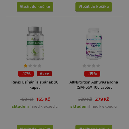
Vložit do košíku
Vložit do košíku
-
17%
Akce
-
15%
ČISTÍME SKLADY
Revix Usínání a spánek 90
AllNutrition Ashwagandha
kapslí
KSM-66® 100 tablet
199 Kč
165 Kč
329 Kč
279 Kč
skladem
ihned k expedici
skladem
ihned k expedici