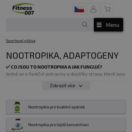
Menu
Sportovní výživa
NOOTROPIKA, ADAPTOGENY
✅
CO JSOU TO NOOTROPIKA A JAK FUNGUJÍ?
Jedná se o funkční potraviny a doplňky stravy, které jsou
zaměřené na optimalizaci mozkové činnosti.
Zobrazit více
Nootropika jsou látky určené pro zvýšení energie,
nálady, produktivity a fyzického výkonu, ale i vnitřní
zklidnění, s čímž souvisí psychická odolnost nebo
Nootropika pro kvalitní spánek
klidný spánek.
Dokáží potlačit únavu, pomoci zatočit s
nekonečnou prokrastinací a zlepšující schopnosti
lidského myšlení, funkci a kapacitu mozku.
Nootropika pro lepší koncentraci