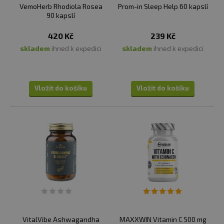
medicíně pro podporu vitality a zlepšení fyzického
VemoHerb Rhodiola Rosea
Prom-in Sleep Help 60 kapslí
90 kapslí
výkonu.
Kurkuma:
Kurkuma je koření, které se často používá
420 Kč
239 Kč
v indické kuchyni a má výrazné oranžové zbarvení. Je
skladem
ihned k expedici
skladem
ihned k expedici
známá pro své potenciální zdravotní výhody, zejména
pro své protizánětlivé účinky, díky obsahu kurkuminu,
silného antioxidantu.
Vložit do košíku
Vložit do košíku
Na našem e-shopu najdete prémiové doplňky stravy
s vysokým obsahem účinných látek, a to jak v kombinaci
pro zvýšení účinku, tak jednotlivě.
VitalVibe Ashwagandha
MAXXWIN Vitamin C 500 mg