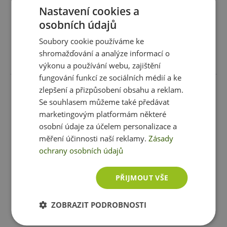
199 Kč
129 Kč
279 Kč
Nastavení cookies a
skladem
ihned k expedici
skladem
ihned k expedici
osobních údajů
Soubory cookie používáme ke
shromažďování a analýze informací o
Vložit do košíku
Vložit do košíku
výkonu a používání webu, zajištění
fungování funkcí ze sociálních médií a ke
zlepšení a přizpůsobení obsahu a reklam.
Se souhlasem můžeme také předávat
marketingovým platformám některé
osobní údaje za účelem personalizace a
měření účinnosti naší reklamy.
Zásady
ochrany osobních údajů
PŘIJMOUT VŠE
Swanson Maca 500 mg
NATIOS Ashwagandha
Extract 5000 mg 90 kapslí
ZOBRAZIT PODROBNOSTI
119 Kč
299 Kč