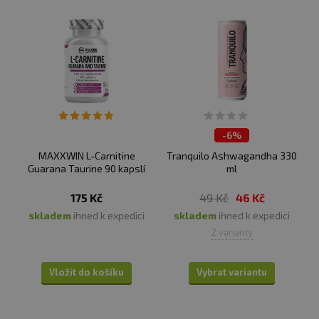
-
6%
MAXXWIN L-Carnitine
Tranquilo Ashwagandha 330
Guarana Taurine 90 kapslí
ml
175 Kč
49 Kč
46 Kč
skladem
ihned k expedici
skladem
ihned k expedici
2 varianty
Vložit do košíku
Vybrat variantu