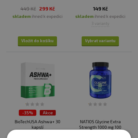
449 Kč
299 Kč
149 Kč
skladem
ihned k expedici
skladem
ihned k expedici
3 varianty
Vložit do košíku
Vybrat variantu
-
35%
Akce
BioTechUSA Ashwa+ 30
NATIOS Glycine Extra
kapslí
Strength 1000 mg 100
veganských kapslí