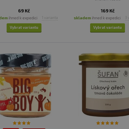
69 Kč
169 Kč
adem
ihned k expedici
skladem
ihned k expedici
1 varianta
3 
RÉM
Vybrat variantu
Vybrat variantu
ré dělá své oříškové krém srdcem. Filosofií Lucky Alvin je 
ychutnat ze skla. Snaží se také eliminovat jakékoliv zby
rají od certifikovaných výrobců.
ch produkty jsou synonymem výrazných chutí, bohatých př
ví variant a neustálým přidáváním novinek, se nikdy ne
ku.
krémy, arašídová másla i ořechy. Vybrané produkty spl
 českého původu.