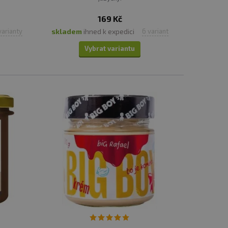
169 Kč
skladem
ihned k expedici
varianty
6 variant
Vybrat variantu
být co nejšetrnější k tělu ale i k přírodě.
tečná aditiva, nepřidávají žádné oleje, sůl a
íchutí a dokonale laděných receptur. S
budete nudit. Hodí se do ovesné kaše, na
ňují zásady Vegan, BIO a z naší nabídky si