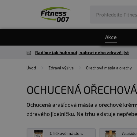
Akce
Radíme jak hubnout, nabrat nebo zdravě jíst
Úvod
Zdravá výživa
Ořechová másla a ořechy
OCHUCENÁ OŘECHOVÁ
Ochucená arašídová másla a ořechové krémy si
zdravého jídelníčku. Na trhu existuje nepřeb
zdravých tuků, bílkovin, vlákniny, vitamín
Oříškové máslo s
Arašído