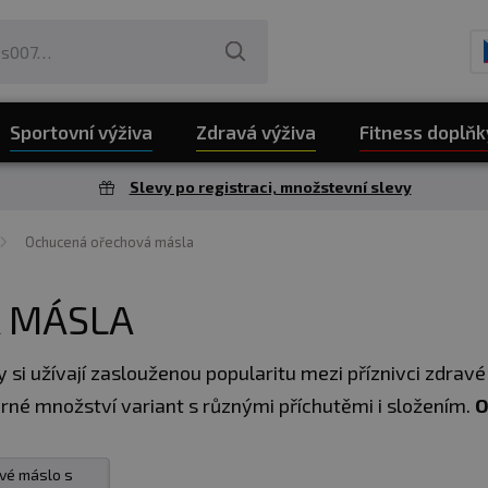
Sportovní výživa
Zdravá výživa
Fitness doplňk
Slevy po registraci, množstevní slevy
Ochucená ořechová másla
 MÁSLA
 užívají zaslouženou popularitu mezi příznivci zdravé v
erné množství variant s různými příchutěmi i složením.
O
ů a minerálů.
vé máslo s