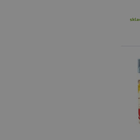
JAKÉ JE NEJLEPŠÍ OŘÍŠKOVÉ MÁSLO?
skl
LUCKY ALVIN ARAŠÍDOVÝ K
Lucky Alvin je česká firma, kte
Proto si Lucky Alvina můžete v
veškeré suroviny pečlivě vybí
BIG BOY OŘECHOVÉ KRÉMY
Big Boy je česká firmy a jeji
nabídkou nepřeberného množst
palačinky nebo jen tak na lžič
Na našem e-shopu najdete prémiové ořechové 
vyberou i ti, kteří dávají přednost výrobkům