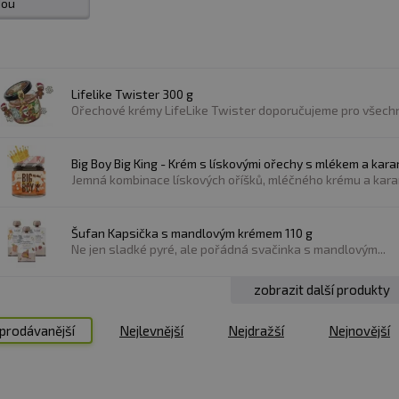
dou
aných oříšků, které zajišťují výraznou a bohatou chuť.
V
 lískových oříšků a dalších ořechů, které obsahují v
 nebo karamelem.
Lifelike Twister 300 g
Ořechové krémy LifeLike Twister doporučujeme pro všechn
ní a následným mletím ořechů
do požadované konziste
Big Boy Big King - Krém s lískovými ořechy s mlékem a ka
a aromatické látky, čímž ořechové máslo získává charak
8.9.2026
Jemná kombinace lískových oříšků, mléčného krému a karam
i zachovávají svou chuť a nutriční hodnoty.
Následně 
 ořechové máslo jemné a krémové, nebo křupavé s kousk
Šufan Kapsička s mandlovým krémem 110 g
Ne jen sladké pyré, ale pořádná svačinka s mandlovým...
zobrazit další produkty
echového másla a čokolády, která krému dodá bohat
prodávanější
Nejlevnější
Nejdražší
Nejnovější
bílé čokolády, což ovlivňuje jejich chuť a sladkost. Čast
m ze supermarketu.