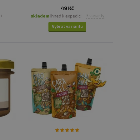
49 Kč
travování a pusťte se do cesty ke
ci
skladem
ihned k expedici
3 varianty
RECEPTY
.
Vybrat variantu
ísadách. Obecně platí, že ořechové krémy mají
a různé vitamíny a minerály. Zde jsou