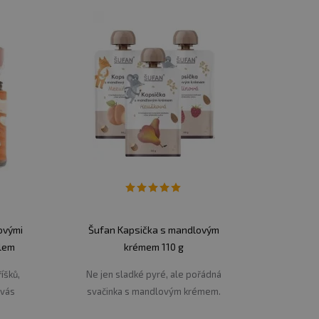
é pokrmy a recepty.
Můžete je konzumovat
o jogurtu, kaše, pudinku, na palačinky
sijské kuchyni, kde dodávají bohatou a
kovými
Šufan Kapsička s mandlovým
elem
krémem 110 g
6
íšků,
Ne jen sladké pyré, ale pořádná
 vás
svačinka s mandlovým krémem.