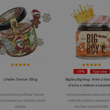
tečně rozmanité a jsou všestranným doplňkem pro různ
o je začlenit do různých pokrmů. Můžete je přidat d
asto využívány při pečení nebo pro přípravu omáček v a
kam oříškové krémy zařadit:
vý chlebíček pro rychlou a chutnou snídani.
ů a šejků.
wnies, sušenky nebo dorty.
výraznění chuti.
-
33%
Výprodej
Lifelike Twister 300 g
Big Boy Big King - Krém s lís
ořechy s mlékem a karam
220 g VÝPRODEJ 8.9.202
rtu.
echové krémy LifeLike Twister
Jemná kombinace lískových oř
ašídových omáčkách k masu nebo tofu.
poručujeme pro všechny mlsné
mléčného krému a karamelu
jazýčky.
dostane na první lžičku.