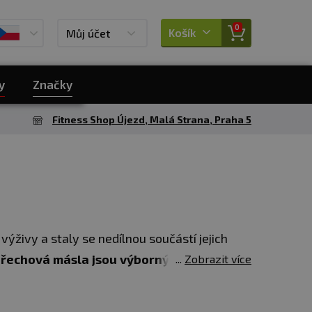
0
Košík
Můj účet
y
Značky
Fitness Shop Újezd, Malá Strana, Praha 5
ýživy a staly se nedílnou součástí jejich
řechová másla jsou výborným zdrojem
Zobrazit více