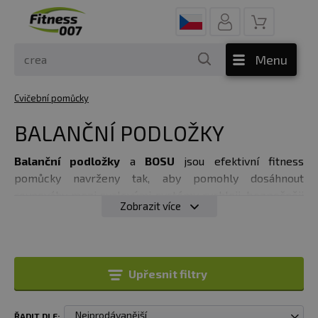
Menu
Cvičební pomůcky
BALANČNÍ PODLOŽKY
Balanční podložky
a
BOSU
jsou efektivní fitness
pomůcky navrženy tak, aby pomohly dosáhnout
rovnováhy mezi svalovými systémy rychleji, bezpečněji
Zobrazit více
a komplexněji než jakékoliv jiné tréninkové zařízení.
Upřesnit filtry
Nejprodávanější
ŘADIT DLE: