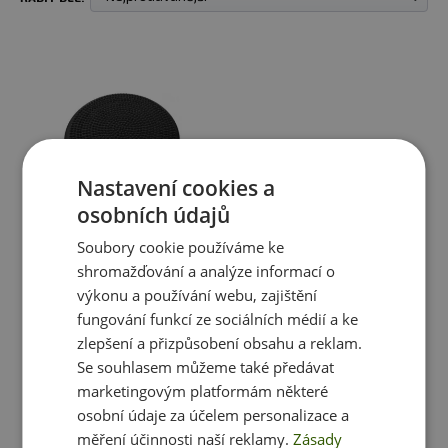
Nastavení cookies a
osobních údajů
Soubory cookie používáme ke
shromažďování a analýze informací o
Power System Balanční
Podložka Balance Air Disc
výkonu a používání webu, zajištění
fungování funkcí ze sociálních médií a ke
380 Kč
zlepšení a přizpůsobení obsahu a reklam.
skladem
ihned k expedici
Se souhlasem můžeme také předávat
1 varianta
marketingovým platformám některé
osobní údaje za účelem personalizace a
měření účinnosti naší reklamy.
Zásady
Vybrat variantu