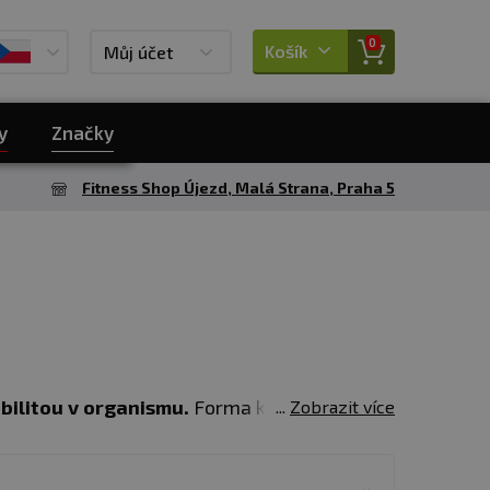
0
Košík
Můj účet
y
Značky
Fitness Shop Újezd, Malá Strana, Praha 5
bilitou v organismu.
Forma kapslí je ideální
Zobrazit více
ek je v principu kombinací původního
 bikarbona má jednu pro sportovce významnou