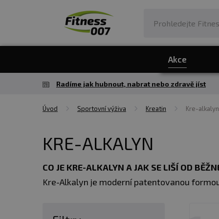
Akce
Radíme jak hubnout, nabrat nebo zdravě jíst
Úvod
Sportovní výživa
Kreatin
Kre-alkalyn
KRE-ALKALYN
CO JE KRE-ALKALYN A JAK SE LIŠÍ OD BĚŽ
Kre-Alkalyn je moderní patentovanou formou
pro snadné a přesné dávkování. Ovšem neče
kreatin monohydrátu s jedlou sodou (sod