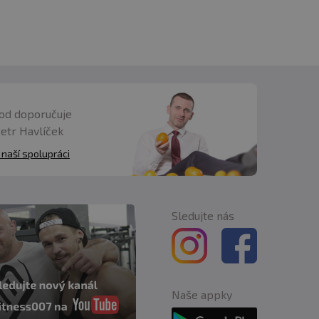
ít je 30 - 60 minut před tréninkem.
 cvičení.
 dne. Důležité je dodržovat pravidelnost a
nu ve svalové tkáni.
od doporučuje
Petr Havlíček
 naší spolupráci
podporuje růst čiré svalové hmoty a nepřímo
Sledujte nás
ětem a mladistvým a také těhotným a kojícím
Naše appky