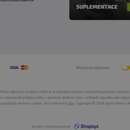
E-ALKALYNU?
je forma kreatinu s rychlou vstřebatelností, díky přítom
rychleji dostupný pro svaly a využíván pro energetické 
r je forma kreatinu s menším sklonem k zadržování vody
KY KRE-ALKALYNU?
 stejně jako u jiných forem kreatinu, se často neobjevují
Možnosti dopravy:
činky kreatinu ethyl ester patrné již po několika dnech
 objem svalů
.
Pro plné a optimální využití kreatinu e
Podle zákona o evidenci tržeb je prodávající povinen vystavit kupujícímu účtenku.
n zaevidovat přijatou tržbu u správce daně on-line, v případě výpadku pak nejpo
y používají soubory cookie. Více informací
zde
. Copyright © 2018 Sport Fitness Pr
NÍ?
 powerlifting)
Design a framework od
 cyklisté, sjezdaři, plavci)