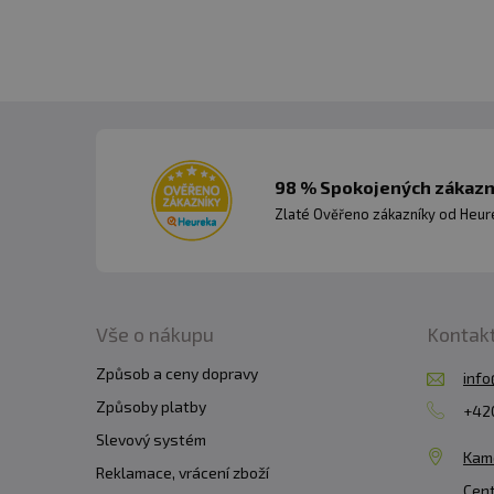
Kreatin před tréninkem:
Kreatin si
Kreatin po tréninku:
Dávku kreatinu 
Kreatin kdykoliv během dne:
V netr
užívat svou dávku kreatinu ve stejnou dob
98 % Spokojených zákazní
Zlaté Ověřeno zákazníky od Heuré
KREATIN DÁVKOVÁNÍ 
Kreatin je svalový en
snižuje hladinu podkož
Vše o nákupu
Kontak
Způsob a ceny dopravy
info
JE KRE-ALKALYN VHODNÝ PRO KAŽDÉHO?
Způsoby platby
+420
Kreatin může užívat prakticky každý zdra
Slevový systém
ženám, zejména kvůli nedostatku dat o dlouh
Kam
Reklamace, vrácení zboží
Cent