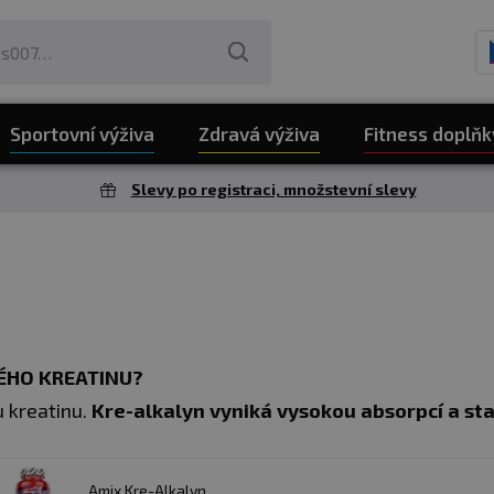
Sportovní výživa
Zdravá výživa
Fitness doplňk
Slevy po registraci, množstevní slevy
NÉHO KREATINU?
 kreatinu.
Kre-alkalyn vyniká vysokou absorpcí a sta
kejte nějakou převratnou změnu, protože
tento příprav
a bikarbona).
Vypadá to až velmi primitivně, ale soda
Amix Kre-Alkalyn