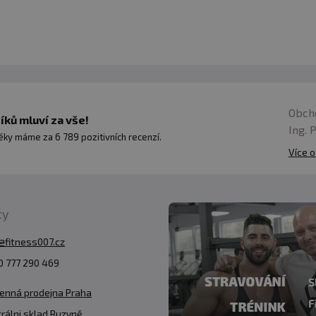
 můžete přimíchat do svého oblíbeného pre workoutu a už
můžete přimíchat například i do proteinového nápoje po
éninkový den si můžete namíchat kreatin kdykoliv během
u každý den, aby se udržela konzistentní hladina kreati
Obch
ků mluví za vše!
Ing. 
ky máme za 6 789 pozitivních recenzí.
Více o
- JAK KREATIN UŽÍVAT, KOLIK A KDY?
ergizér, který přímo zvyšuje výkon svalů. Látka, která 
ního tuku. Ale víte jak ho užívat, kolik a kdy?
ty
@fitness007.cz
 777 290 469
vý dospělý jedinec.
Kreatin se obecně nedoporučuje d
odobých účincích a bezpečnosti u této věkové skupiny.
enná prodejna Praha
rálni sklad Ruzyně