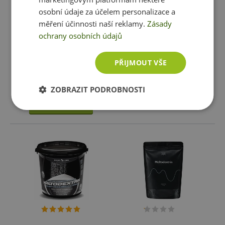
osobní údaje za účelem personalizace a
měření účinnosti naší reklamy.
Zásady
Leader Malto 1000 g
Enervit Maltodextrin
Fruktose 500 g - pomeranč
ochrany osobních údajů
239 Kč
419 Kč
PŘIJMOUT VŠE
skladem
ihned k expedici
Momentálně nedostupné
ZOBRAZIT PODROBNOSTI
Vložit do košíku