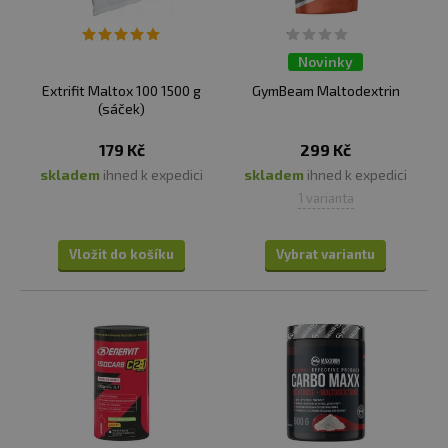
Pomoc s regenerací:
Po vyčerpávajícím tréninku
může být rychlý příjem sacharidů, jako je
maltodextrin, užitečný pro rychlejší doplnění
Novinky
glykogenu (energetického zásobníku v svalových
Extrifit Maltox 100 1500 g
GymBeam Maltodextrin
buňkách) a podporu regenerace.
(sáček)
✅
KDY A JAK DÁVKOVAT MALTODEXTRIN PRO
179 Kč
299 Kč
MAXIMÁLNÍ EFEKT?
skladem
ihned k expedici
skladem
ihned k expedici
Před tréninkem,
aby zvýšil hladinu glykogenu
1 varianta
(energetických zásob) v těle a poskytl dostatek
energie. Doporučuje se konzumovat ho 30-60 minut
Vložit do košíku
Vybrat variantu
před začátkem sportovní aktivity.
Během delších tréninků:
Pokud sportujete déle
než 60 minut, můžete doplnit energii průběžně
během aktivity. Maltodextrin můžete konzumovat ve
formě nápoje, gelů nebo tablet, které lze snadno
přenést a konzumovat i během pohybu.
Po tréninku:
Po vyčerpávajícím tréninku můžete
doplnit zásoby glykogenu ve svalových buňkách.