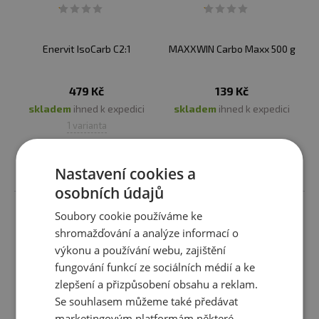
Konzumace maltodextrinu spolu s bílkovinami po
tréninku může podpořit regeneraci svalů a obnovu
energetických zásob.
Enervit IsoCarb C2:1
MAXXWIN Carbo Maxx 500 g
✅
KOLIK SI MŮŽU MALTODEXTRINU DÁT?
479 Kč
139 Kč
Doporučená dávka maltodextrinu se může lišit podle
skladem
ihned k expedici
skladem
ihned k expedici
individuálních potřeb, typu sportu a intenzity aktivity.
1 varianta
Obvykle se doporučuje 30-60 gramů maltodextrinu (což
je zhruba 1-2 standardní odměrky) na hodinu fyzické
aktivity.
Vybrat variantu
Vložit do košíku
Nastavení cookies a
osobních údajů
Soubory cookie používáme ke
shromažďování a analýze informací o
výkonu a používání webu, zajištění
fungování funkcí ze sociálních médií a ke
zlepšení a přizpůsobení obsahu a reklam.
Se souhlasem můžeme také předávat
marketingovým platformám některé