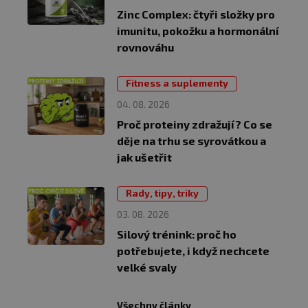
Zinc Complex: čtyři složky pro
imunitu, pokožku a hormonální
rovnováhu
Fitness a suplementy
04. 08. 2026
Proč proteiny zdražují? Co se
děje na trhu se syrovátkou a
jak ušetřit
Rady, tipy, triky
03. 08. 2026
Silový trénink: proč ho
potřebujete, i když nechcete
velké svaly
Všechny články