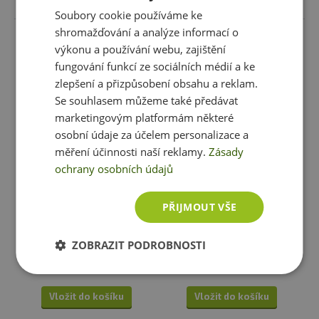
Soubory cookie používáme ke
shromažďování a analýze informací o
výkonu a používání webu, zajištění
fungování funkcí ze sociálních médií a ke
zlepšení a přizpůsobení obsahu a reklam.
Se souhlasem můžeme také předávat
marketingovým platformám některé
osobní údaje za účelem personalizace a
měření účinnosti naší reklamy.
Zásady
-
35%
Akce
ochrany osobních údajů
BioTechUSA Ashwa+ 30
Prom-in Health Balance 2.0
kapslí
120 kapslí
PŘIJMOUT VŠE
199 Kč
129 Kč
549 Kč
skladem
ihned k expedici
skladem
ihned k expedici
ZOBRAZIT PODROBNOSTI
Vložit do košíku
Vložit do košíku