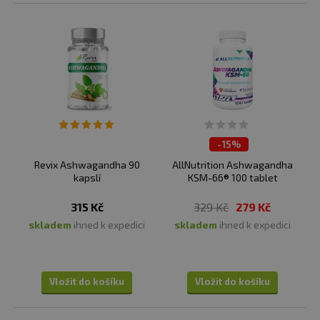
-
15%
ČISTÍME SKLADY
Revix Ashwagandha 90
AllNutrition Ashwagandha
kapslí
KSM-66® 100 tablet
315 Kč
329 Kč
279 Kč
skladem
ihned k expedici
skladem
ihned k expedici
Vložit do košíku
Vložit do košíku