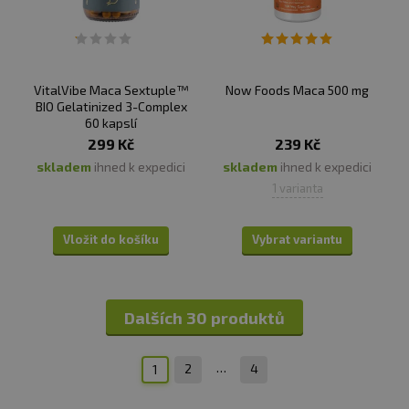
VitalVibe Maca Sextuple™
Now Foods Maca 500 mg
BIO Gelatinized 3-Complex
60 kapslí
299 Kč
239 Kč
skladem
ihned k expedici
skladem
ihned k expedici
1 varianta
Vložit do košíku
Vybrat variantu
Dalších 30 produktů
…
2
4
1