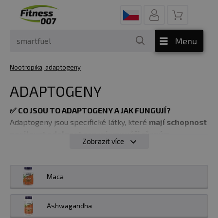
Menu
Nootropika, adaptogeny
ADAPTOGENY
✅
CO JSOU TO ADAPTOGENY A JAK FUNGUJÍ?
Adaptogeny jsou specifické látky, které
mají schopnost
posilovat odolnost organismu vůči různým
Zobrazit více
negativním stavům, podporují přirozenou schopnost
těla přizpůsobit se neustále se měnícím životním
podmínkám a poradit si např. se stresem a
Maca
únavou.
Jednoduše řečeno adaptogeny zlepšují
schopnost přizpůsobení se novým stresujícím
podmínkám. Zde je několik klíčových aspektů týkajících
Ashwagandha
se adaptogenů: