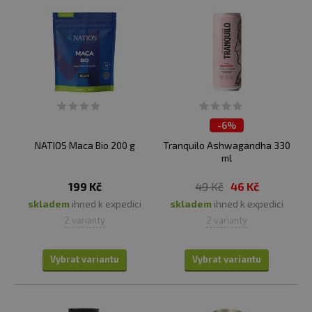
-
6%
NATIOS Maca Bio 200 g
Tranquilo Ashwagandha 330
ml
199 Kč
49 Kč
46 Kč
skladem
ihned k expedici
skladem
ihned k expedici
2 varianty
2 varianty
Vybrat variantu
Vybrat variantu