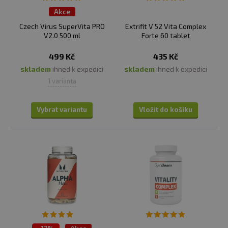
organizmu.
Akce
Czech Virus SuperVita PRO
Extrifit V 52 Vita Complex
V2.0 500 ml
Forte 60 tablet
CZECH VIRUS SUPERVITA PRO
499 Kč
Obsahuje řádnou dávku důležitých
435 Kč
vitamínů, minerálů v chelátové vazbě
skladem
ihned k expedici
skladem
ihned k expedici
a další látky, které podporují správné
1 varianta
fungování lidského těla. Mezi další
látky se řadí např.: Coenzyme Q10, Lutein, Cholin, Ženšen,
Vybrat variantu
Vložit do košíku
Zázvor, Ashwagandha, aj.. Nové složení je vhodné pro
vegany a je slazeno steviol-glykosidy.
JSOU MULTIVITAMÍNY VHODNÉ PRO VEGETARIÁNY
NEBO VEGANY?
Multivitamíny mohou být vhodným doplňkem pro
vegetariány a vegany, ale je důležité vybrat takový
produkt, který bude splňovat jejich specifické potřeby a