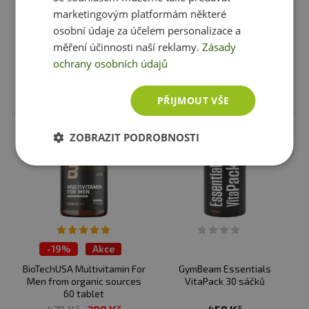
marketingovým platformám některé
156 Kč
449 Kč
osobní údaje za účelem personalizace a
skladem
ihned k expedici
skladem
ihned k expedici
měření účinnosti naší reklamy.
Zásady
2 varianty
ochrany osobních údajů
Vložit do košíku
Vybrat variantu
PŘIJMOUT VŠE
ZOBRAZIT PODROBNOSTI
-
19%
Akce
TOP 30 produktů
BioTechUSA Multivitamin For
GymBeam Essentials
Men from organic sources
VitaPack 30 sáčků
60 tablet