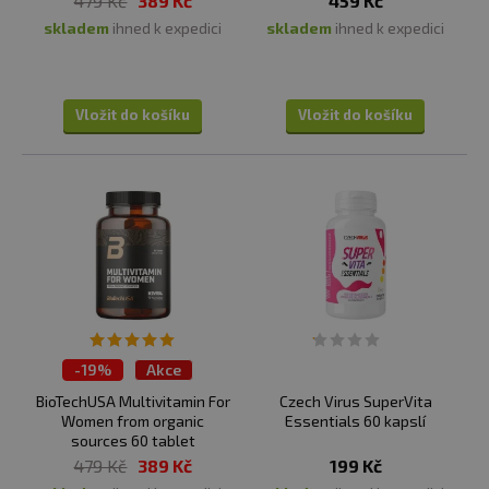
479 Kč
389 Kč
459 Kč
skladem
ihned k expedici
skladem
ihned k expedici
Vložit do košíku
Vložit do košíku
-
19%
Akce
TOP 30 produktů
BioTechUSA Multivitamin For
Czech Virus SuperVita
Women from organic
Essentials 60 kapslí
sources 60 tablet
479 Kč
389 Kč
199 Kč