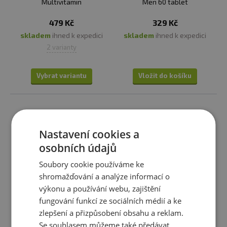
Multivitamin
Men 60 tablet
479 Kč
329 Kč
skladem
ihned k expedici
skladem
ihned k expedici
2 varianty
Vybrat variantu
Vložit do košíku
Nastavení cookies a
osobních údajů
Soubory cookie používáme ke
shromažďování a analýze informací o
výkonu a používání webu, zajištění
fungování funkcí ze sociálních médií a ke
MedPharma Multivitamin s
Optimum Nutrition Opti-Men
zlepšení a přizpůsobení obsahu a reklam.
minerály 42 složek 67 tablet
Se souhlasem můžeme také předávat