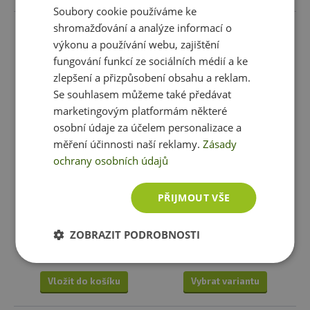
Soubory cookie používáme ke
shromažďování a analýze informací o
výkonu a používání webu, zajištění
fungování funkcí ze sociálních médií a ke
zlepšení a přizpůsobení obsahu a reklam.
Se souhlasem můžeme také předávat
marketingovým platformám některé
osobní údaje za účelem personalizace a
měření účinnosti naší reklamy.
Zásady
ochrany osobních údajů
Power System Závěsný
Spokey THE BLOOM FORM
Systém Suspension Training
Sada závaží na ruce a nohy
System - Khaki
PŘIJMOUT VŠE
799 Kč
319 Kč
skladem
ihned k expedici
skladem
ihned k expedici
ZOBRAZIT PODROBNOSTI
2 varianty
Vložit do košíku
Vybrat variantu