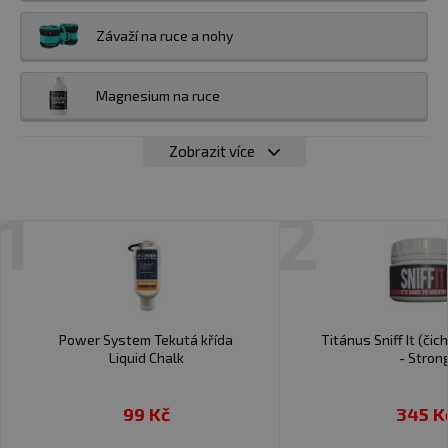
Závaží na ruce a nohy
Magnesium na ruce
Zobrazit více
1
2
Power System Tekutá křída
Titánus Sniff It (čic
Liquid Chalk
- Stron
99 Kč
345 K