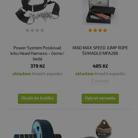
Power System Posilovač
MAD MAX SPEED JUMP ROPE
krku Head Harness - černo/
ŠVIHADLO MFA286
šedá
379 Kč
485 Kč
skladem
ihned k expedici
skladem
ihned k expedici
2 varianty
Vložit do košíku
Vybrat variantu