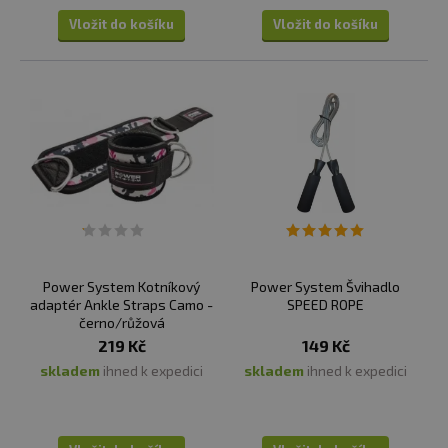
Vložit do košíku
Vložit do košíku
Power System Kotníkový
Power System Švihadlo
adaptér Ankle Straps Camo -
SPEED ROPE
černo/růžová
219 Kč
149 Kč
skladem
ihned k expedici
skladem
ihned k expedici