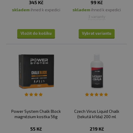
345 Kč
99 Kč
skladem
ihned k expedici
skladem
ihned k expedici
3 varianty
Vložit do košíku
Vybrat variantu
Power System Chalk Block
Czech Virus Liquid Chalk
magnézium kostka 56g
(tekutá křída) 200 ml
55 Kč
219 Kč