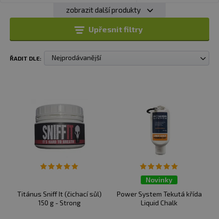
zobrazit další produkty
Upřesnit filtry
Nejprodávanější
ŘADIT DLE:
Novinky
Titánus Sniff It (čichací sůl)
Power System Tekutá křída
150 g - Strong
Liquid Chalk