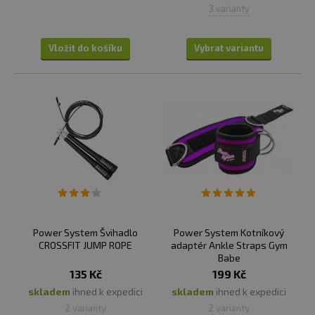
3 varianty
Vložit do košíku
Vybrat variantu
Power System Švihadlo
Power System Kotníkový
CROSSFIT JUMP ROPE
adaptér Ankle Straps Gym
Babe
135 Kč
199 Kč
skladem
ihned k expedici
skladem
ihned k expedici
2 varianty
2 varianty