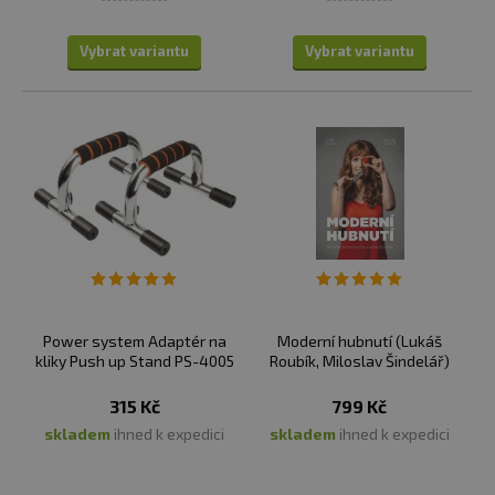
Vybrat variantu
Vybrat variantu
Power system Adaptér na
Moderní hubnutí (Lukáš
kliky Push up Stand PS-4005
Roubík, Miloslav Šindelář)
315 Kč
799 Kč
skladem
ihned k expedici
skladem
ihned k expedici