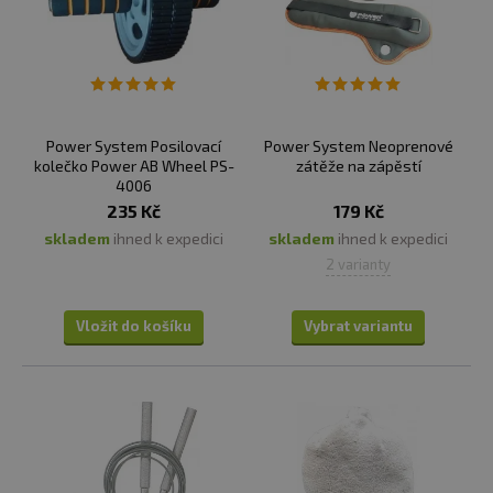
Power System Posilovací
Power System Neoprenové
kolečko Power AB Wheel PS-
zátěže na zápěstí
4006
235 Kč
179 Kč
skladem
ihned k expedici
skladem
ihned k expedici
2 varianty
Vložit do košíku
Vybrat variantu