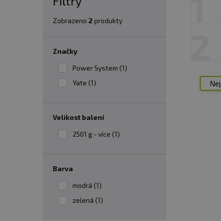
1
Filtry
Zobrazeno
2
produkty
2
Značky
Power System (1)
Yate (1)
Nej
velikost balení
2501 g - více (1)
barva
modrá (1)
zelená (1)