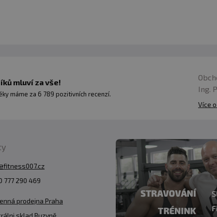
Obch
ků mluví za vše!
Ing. 
ky máme za 6 789 pozitivních recenzí.
Více o
ty
@fitness007.cz
 777 290 469
enná prodejna Praha
rálni sklad Ruzyně