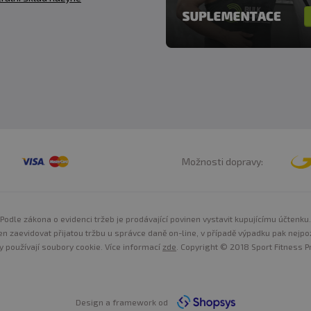
Možnosti dopravy:
Podle zákona o evidenci tržeb je prodávající povinen vystavit kupujícímu účtenku.
n zaevidovat přijatou tržbu u správce daně on-line, v případě výpadku pak nejpo
y používají soubory cookie. Více informací
zde
. Copyright © 2018 Sport Fitness Pr
Design a framework od