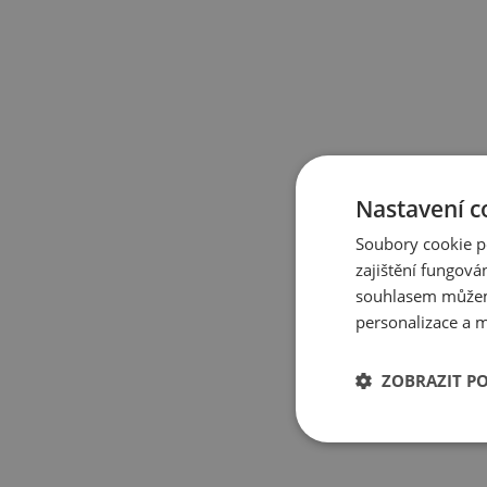
Ket
Nastavení c
k
Soubory cookie p
zajištění fungová
souhlasem můžem
personalizace a m
skl
ZOBRAZIT P