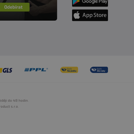
zději do 48 hodin.
oduct s.r.o.