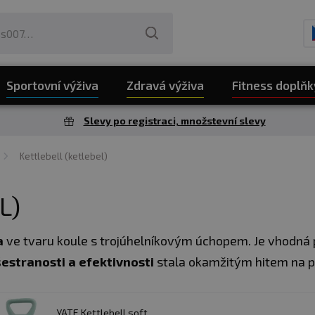
Sportovní výživa
Zdravá výživa
Fitness doplňk
Slevy po registraci, množstevní slevy
Kettlebell (ketlebel)
L)
a
ve tvaru koule s trojúhelníkovým úchopem. Je vhodná p
šestranosti a efektivnosti
stala okamžitým hitem na po
slouží jenom k procvičení jednotlivé svalové partie, ale
YATE Kettlebell soft