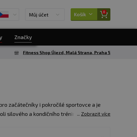
0
Košík
Můj účet
y
Značky
Fitness Shop Újezd, Malá Strana, Praha 5
ro začátečníky i pokročilé sportovce a je
li silového a kondičního tréninku. Výhoda
Zobrazit více
 díky komplexním cvikům
procvičují celé tělo
.