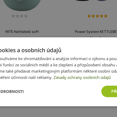
YATE Kettlebell soft
Power System KETTLEBE
Hercules
tlebell je litinová činka ve tvaru
Kettlebell je litinová činka ve
ookies a osobních údajů
oule se zaobleným madlem s
koule se zaobleným madle
oužíváme ke shromažďování a analýze informací o výkonu a pou
dlouholetou tradicí.
dlouholetou tradicí.
ní funkcí ze sociálních médií a ke zlepšení a přizpůsobení obsahu 
e také předávat marketingovým platformám některé osobní úda
359 Kč
590 Kč
ěření účinnosti naší reklamy.
Zásady ochrany osobních údajů
adem
ihned k expedici
skladem
ihned k expedici
2 varianty
2 
Vybrat variantu
Vybrat variantu
ODROBNOSTI
PŘ