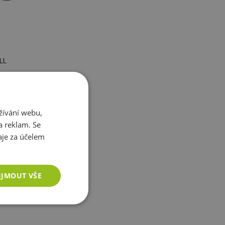
LL
 tvaru
m s
žívání webu,
a reklam. Se
je za účelem
varianty
IJMOUT VŠE