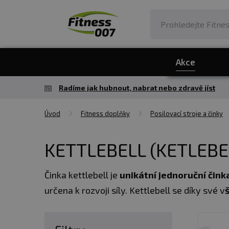
Akce
Radíme jak hubnout, nabrat nebo zdravě jíst
Úvod
Fitness doplňky
Posilovací stroje a činky
KETTLEBELL (KETLEBE
Činka kettlebell je
unikátní jednoruční čink
určena k rozvoji síly. Kettlebell se díky své v
činek kettlebell tkví především v tom, že ne