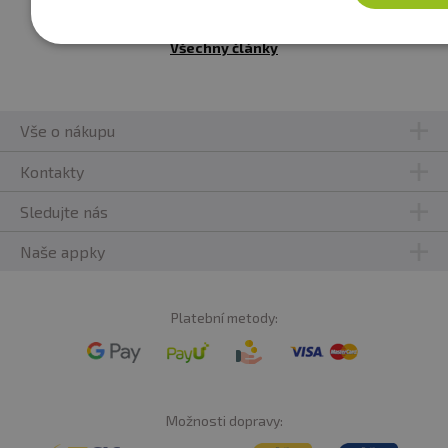
Všechny články
Vše o nákupu
Kontakty
Sledujte nás
Naše appky
Platební metody:
Možnosti dopravy: