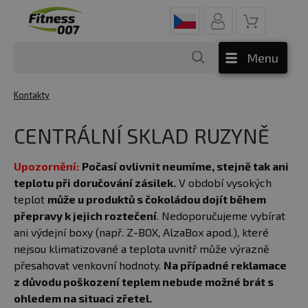
Menu
Kontakty
CENTRÁLNÍ SKLAD RUZYNĚ
Upozornění:
Počasí ovlivnit neumíme, stejně tak ani
teplotu při doručování zásilek.
V období vysokých
teplot
může u produktů s čokoládou dojít během
přepravy k jejich roztečení
. Nedoporučujeme vybírat
ani výdejní boxy (např. Z-BOX, AlzaBox apod.), které
nejsou klimatizované a teplota uvnitř může výrazně
přesahovat venkovní hodnoty.
Na případné reklamace
z důvodu poškození teplem nebude možné brát s
ohledem na situaci zřetel.