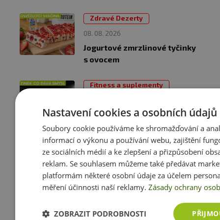
Zdravé Dezerty
08. 08. 2026
Jogurtové zmrzlinové tyčinky
s ovocem
Fitness a suplementy
07. 08. 2026
Nastavení cookies a osobních údajů
Zinc Complex: čtyři složky pro
imunitu, pokožku a hormonální
Soubory cookie používáme ke shromažďování a ana
rovnováhu
informací o výkonu a používání webu, zajištění fung
ze sociálních médií a ke zlepšení a přizpůsobení obs
reklam. Se souhlasem můžeme také předávat mark
Fitness a suplementy
platformám některé osobní údaje za účelem persona
04. 08. 2026
měření účinnosti naší reklamy.
Zásady ochrany osob
Proč proteiny zdražují? Co se
děje na trhu se syrovátkou a
ZOBRAZIT PODROBNOSTI
PŘIJMO
jak ušetřit