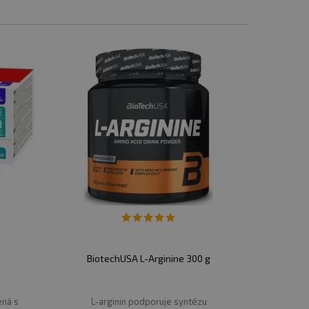
BiotechUSA L-Arginine 300 g
ená s
L-arginin podporuje syntézu