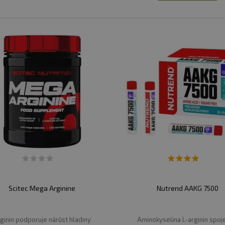
Scitec Mega Arginine
Nutrend AAKG 7500
ginin podporuje nárůst hladiny
Aminokyselina L-arginin spoj