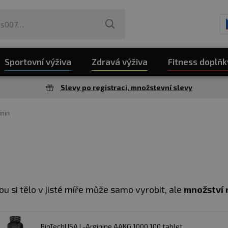
Sportovní výživa
Zdravá výživa
Fitness doplňk
Slevy po registraci, množstevní slevy
inin
ou si tělo v jisté míře může samo vyrobit, ale
množství 
rganismus dostatečné.
Arginin se používá jako antikatob
hu, která zvyšuje průtok krve a tedy i živin do pracujíc
BioTechUSA L-Arginine AAKG 1000 100 tablet