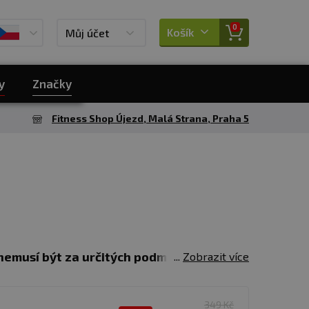
0
Košík
Můj účet
y
Značky
Fitness Shop Újezd, Malá Strana, Praha 5
nemusí být za určitých podmínek, jako je
Zobrazit více
olická a mírně anabolická látka, která
ích svalů. Arginin koupíte samostatně nebo
349 Kč