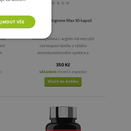
apslí
Nutrend Arginine Max 90 kapslí
IJMOUT VŠE
idu
Aminokyselina L-arginin má nejvyšší
ení
zastoupení dusíku z celého
n.
aminokyselinového spektra a
je významnou součástí svalové
350 Kč
bílkoviny.
ci
skladem
ihned k expedici
Vložit do košíku