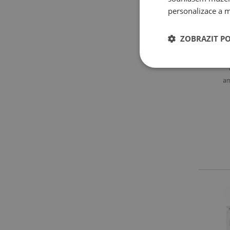
personalizace a m
ATP
ZOBRAZIT P
am