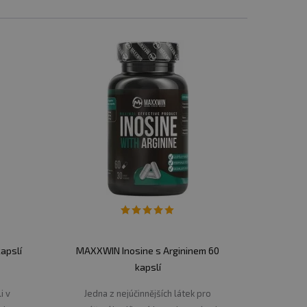
apříklad zlepšení průtoku krve, pocitu
je podpora regenerace svalů, to může trvat
inin může být individuální.
ů, intra-workoutů i potréninkových
imulačních látek kofeinu a taurinu, dále
apslí
MAXXWIN Inosine s Argininem 60
ného pepře (piperinu), cholinu, tyrosinu a
kapslí
 a mít i více energie na trénink.
i v
Jedna z nejúčinnějších látek pro