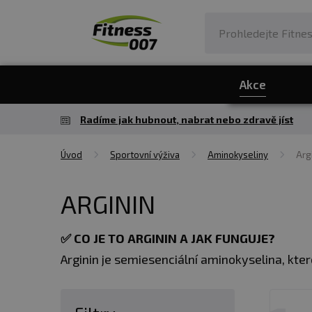
Akce
Radíme jak hubnout, nabrat nebo zdravě jíst
Úvod
Sportovní výživa
Aminokyseliny
Arg
ARGININ
✅
CO JE TO ARGININ A JAK FUNGUJE?
Arginin je semiesenciální aminokyselina, kter
například silový i aerobní trénink, pro o
zvyšuje produkci oxidu dusného v krevním obě