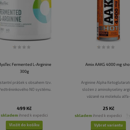
yoTec Fermented L-Arginine
Amix AAKG 4000 mg sho
300g
nstantní prášek s obsahem tzv.
Arginine Alpha Ketoglutarat
ředtréninkového NO systému.
složen z aminokyseliny argi
vázané na molekulu alfa
ketoglutarátu.
499 Kč
25 Kč
skladem
ihned k expedici
skladem
ihned k expedici
1 
Vložit do košíku
Vybrat variantu