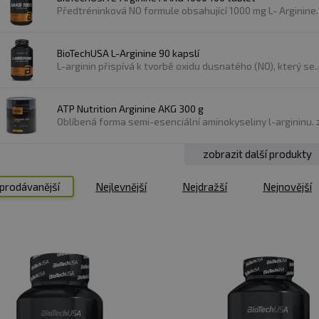
Předtréninková NO formule obsahující 1000 mg L- Arginine..
BioTechUSA L-Arginine 90 kapslí
L-arginin přispívá k tvorbě oxidu dusnatého (NO), který se..
ATP Nutrition Arginine AKG 300 g
Oblíbená forma semi-esenciální aminokyseliny l-argininu. z.
zobrazit další produkty
se běžně vyskytuje i v mnoha potravinách. Další form
prodávanější
Nejlevnější
Nejdražší
Nejnovější
yselinou (alfa-ketoglutarátem). Tato forma poskytuj
. AAKG se většinou nachází v doplňcích stravy, které jsou 
 hodiny před tréninkem, aby měl dostatek času pro 