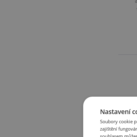
d
MUTANT MADNESS 225 G
Mutant Madness představuj
svých specifických vlastnos
organismu.
EXTRIFIT ARGININ AKG 100
Pumpa, prokrvení, tvorba ox
Věnujte opravdu významnou 
Nastavení c
Soubory cookie p
zajištění fungová
souhlasem můžem