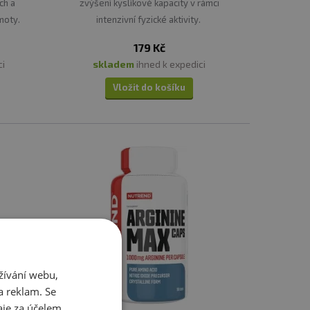
ch a
zvýšení kyslíkové kapacity v rámci
moty.
intenzivní fyzické aktivity.
179 Kč
ených substancí sestavených na základě
ci
skladem
ihned k expedici
 a posilování vytrvalosti a odolnosti
Vložit do košíku
 Mimořádně silný arginin alfa-ketoglutarát.
žívání webu,
a reklam. Se
je za účelem