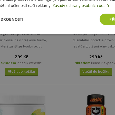
ěření účinnosti naší reklamy.
Zásady ochrany osobních údajů
 Nutrition L-Arginine Forte 180
Extrifit Arginin 1000 mg 90 k
ODROBNOSTI
PŘ
tobolek
Arginin HCL je poloesenciální
Skvělá pumpa pro tvorbu ox
inokyselina v práškové formě,
dusnatého: pořádné prokrv
která zajišťuje tvorbu oxidu
svalů a tudíž pořádný výko
dusnatého.
299 Kč
299 Kč
skladem
ihned k expedici
skladem
ihned k expedi
Vložit do košíku
Vložit do košíku