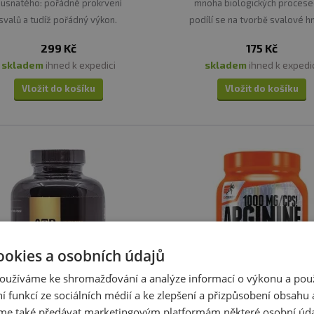
usnatého: pořádné prokrvení
mnoha biologických procese
svalů a tudíž pořádný výkon.
podílí se na tvorbě svalové h
299 Kč
175 Kč
e kombinaci několika silných, účinných a klinicky ověř
skladem
ihned k expedici
skladem
ihned k expedi
tí v oblasti zvyšování výkonnosti, nárůstu síly, podpory
Vložit do košíku
Vložit do košíku
0 MG 100 KAPSLÍ
idu dusnatého! Základ suplementace každého kulturisty.
pozornost popisu na etiketách výrobků.
ookies a osobních údajů
oužíváme ke shromažďování a analýze informací o výkonu a pou
ní funkcí ze sociálních médií a ke zlepšení a přizpůsobení obsahu 
e také předávat marketingovým platformám některé osobní úda