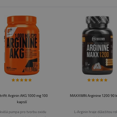
NKY ARGININU?
é relativně rychle, během několika dní. Patří sem n
 cvičení.
Pokud jde o dlouhodobé účinky argininu, jako 
ežité si uvědomit, že každý člověk je jiný a reakce na arg
?
amostatně nebo jako součast předtréninkovým přípravk
oxidu dusnatého, citrulinu, beta alaninu a argininu, st
trifit Arginin AKG 1000 mg 100
MAXXWIN Arginine 1200 90 k
ku hořkého (synefrinu), ze zeleného čaje, extraktu z čer
kapslí
díky jeho obsahu se budete více potit a více spalovat tuk
kvělá pumpa pro tvorbu oxidu
L-Arginin hraje důležitou rol