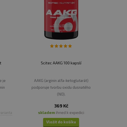
t
Scitec AAKG 100 kapslí
e je
AAKG (arginin alfa-ketoglutarát)
nin
podporuje tvorbu oxidu dusnatého
-
(NO).
369 Kč
skladem
ihned k expedici
varianta
Vložit do košíku