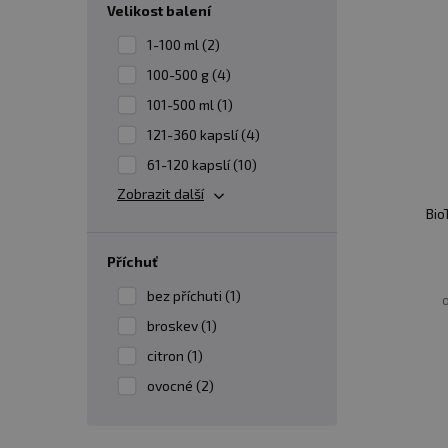
velikost balení
doporučená dávka argininu se pohybuje v
mimo tréninkové dny může pomoci udržet jeho 
1-100 ml (2)
100-500 g (4)
✅
JE LEPŠÍ UŽÍVAT ARGININ PŘED NEBO P
101-500 ml (1)
Nejlepší čas pro užívání argininu před nebo po
121-360 kapslí (4)
argininu před tréninkem, zatímco jiní ho pref
61-120 kapslí (10)
Zobrazit další
Bio
Arginin před tréninkem:
Užívání argininu před tréninkem může 
příchuť
aktivity, což může zvýšit výkonnost a vy
bez příchuti (1)
o
Mnoho sportovců a fyzicky aktivních j
broskev (1)
citron (1)
Arginin po tréninku:
ovocné (2)
Užívání argininu po tréninku může po
arginin může podpořit zotavení svalů 