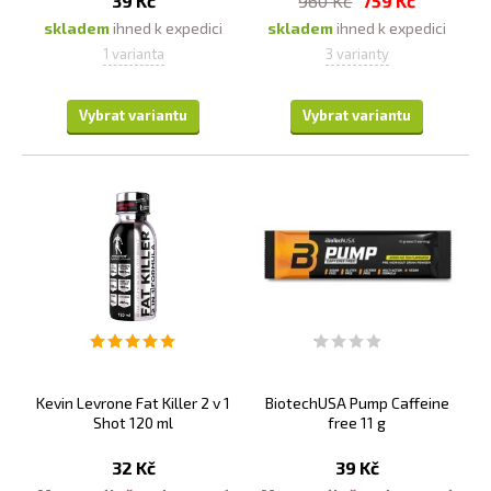
39 Kč
960 Kč
759 Kč
skladem
ihned k expedici
skladem
ihned k expedici
Zlepšuje výdrž a vytrvalost:
Beta alanin pomáhá
1 varianta
3 varianty
zvýšit hladinu karnosinu v svalové tkáni, což přispívá k
vyšší výdrži a vytrvalosti během tréninku. Karnosin
Vybrat variantu
Vybrat variantu
dokáže redukovat množství kyseliny mléčné v svalové
tkáni a snížit tak únavu a svalovou bolest.
Zvyšuje sílu:
Beta alanin může pomoci zvýšit sílu a
výkon během tréninku. Karnosin zlepšuje svalové
kontrakce, což vede k větší síle a výkonu.
Podporuje regeneraci svalů:
Beta alanin může
pomoci při regeneraci svalů po tréninku. Karnosin
dokáže snížit zánět a podporovat růst svalů.
Zvyšuje svalovou hmotu:
Kromě toho může beta-
alanin pomoci zvýšit svalovou hmotu a snížit tukovou
hmotu.
Kevin Levrone Fat Killer 2 v 1
BiotechUSA Pump Caffeine
Snižuje únavu:
Beta alanin může snížit únavu a
Shot 120 ml
free 11 g
zlepšit koncentraci během tréninku. Tento doplněk
32 Kč
39 Kč
může pomoci zvýšit fyzickou výkonnost a snížit únavu