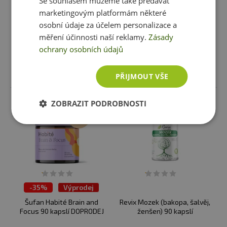
Se souhlasem můžeme také předávat
marketingovým platformám některé
449 Kč
429 Kč
osobní údaje za účelem personalizace a
skladem
ihned k expedici
skladem
ihned k expedici
měření účinnosti naší reklamy.
Zásady
1 varianta
ochrany osobních údajů
Vybrat variantu
Vložit do košíku
PŘIJMOUT VŠE
ZOBRAZIT PODROBNOSTI
-
35%
Výprodej
Šufan Habité Brain and
Revix Mozek (bakopa, šalvěj,
Focus 90 kapslí DOPRODEJ
ženšen) 90 kapslí