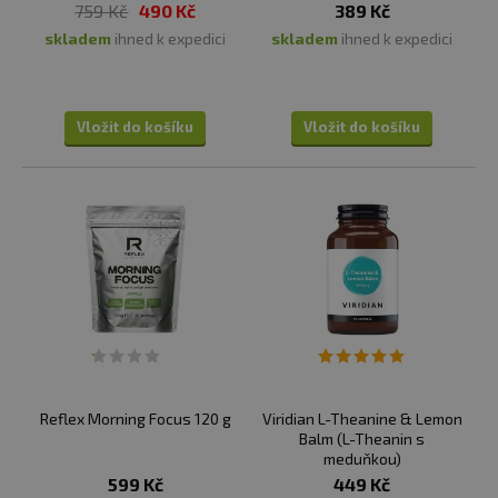
759 Kč
490 Kč
389 Kč
skladem
ihned k expedici
skladem
ihned k expedici
Vložit do košíku
Vložit do košíku
Reflex Morning Focus 120 g
Viridian L-Theanine & Lemon
Balm (L-Theanin s
meduňkou)
599 Kč
449 Kč