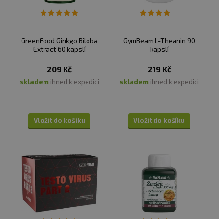
s vysokým obsahem účinných látek, a to jak v kombinaci
pro zvýšení účinku, tak jednotlivě.
GreenFood Ginkgo Biloba
GymBeam L-Theanin 90
Extract 60 kapslí
kapslí
209 Kč
219 Kč
skladem
ihned k expedici
skladem
ihned k expedici
Vložit do košíku
Vložit do košíku