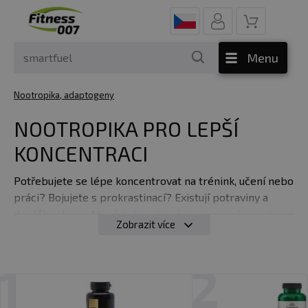
Menu
Nootropika, adaptogeny
NOOTROPIKA PRO LEPŠÍ
KONCENTRACI
Potřebujete se lépe koncentrovat na trénink, učení nebo
práci? Bojujete s prokrastinací? Existují potraviny a
doplňky stravy, které o
ptimalizují mozkovou činnost
Zobrazit více
pro
rychlejší myšlení, koncentrace a soustředění
.
Díky nim se budete moci lépe soustředit na svůj cíl.
1
2
✅
CO JSOU TO NOOTROPIKA A JAK FUNGUJÍ?
Jedná se o funkční potraviny a doplňky stravy, které jsou