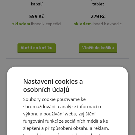
kapslí
tablet
559 Kč
279 Kč
skladem
ihned k expedici
skladem
ihned k expedici
Vložit do košíku
Vložit do košíku
Nastavení cookies a
osobních údajů
Soubory cookie používáme ke
shromažďování a analýze informací o
výkonu a používání webu, zajištění
fungování funkcí ze sociálních médií a ke
USN Ashwagandha
Viridian Choline 300mg 60
zlepšení a přizpůsobení obsahu a reklam.
kapslí