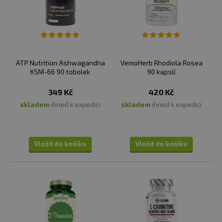
Lidé co potřebují potlačit únavu:
Nootropika
mohou pomoci zvládnout únavu a zlepšit duševní
výkonnost u lidí, kteří se cítí vyčerpaní.
Sportovci:
Pro podporu zvýšení koncentrace
během tréninku nebo závodů.
ATP Nutrition Ashwagandha
VemoHerb Rhodiola Rosea
KSM-66 90 tobolek
90 kapslí
✅
JAKÉ JSOU NEJLEPŠÍ DOPLŇKY PRO LEPŠÍ
KONCENTRACI?
349 Kč
420 Kč
Zde je pár příkladů doplňků stravy, které mají schopnost
skladem
ihned k expedici
skladem
ihned k expedici
podpořit lepší koncentraci, mentální jasnost a celkovou
kognitivní funkci.
Vložit do košíku
Vložit do košíku
Ashwagandha:
Tradiční ajurvédská bylina známá
svými adaptogenními vlastnostmi. Napomáhá zvládat
stres a úzkost, což může zlepšit váš mentální stav a
koncentraci. Ashwagandha také podporuje celkovou
vitalitu a odolnost organismu.
DMAE (dimethylaminoethanol):
Může pomoci
zvýšit hladinu neurotransmiteru acetylcholinu v