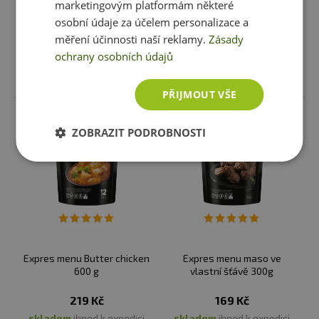
marketingovým platformám některé
skladem
ihned k expedici
skladem
ihned k expedici
osobní údaje za účelem personalizace a
3 varianty
1 varianta
měření účinnosti naší reklamy.
Zásady
ochrany osobních údajů
Vybrat variantu
Vybrat variantu
PŘIJMOUT VŠE
ZOBRAZIT PODROBNOSTI
Expres menu Butter chicken
Expres menu maso ve
600 g
vlastní šťávě 300g
219 Kč
169 Kč
skladem
ihned k expedici
skladem
ihned k expedici