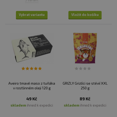
5 variant
Vybrat variantu
Vložit do košíku
Aveiro tmavé maso z tuňáka
GRIZLY Grizlíci se stévií XXL
v rostlinném oleji 120 g
250 g
49 Kč
89 Kč
skladem
ihned k expedici
skladem
ihned k expedici