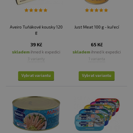
Aveiro Tuňákové kousky 120
Just Meat 100 g - kuřecí
g
39 Kč
65 Kč
skladem
ihned k expedici
skladem
ihned k expedici
3 varianty
1 varianta
Vybrat variantu
Vybrat variantu