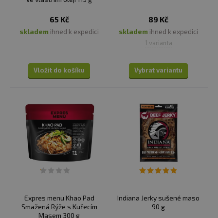
65 Kč
89 Kč
skladem
ihned k expedici
skladem
ihned k expedici
1 varianta
Vložit do košíku
Vybrat variantu
Expres menu Khao Pad
Indiana Jerky sušené maso
Smažená Rýže s Kuřecím
90 g
Masem 300 g