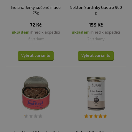
Indiana Jerky sušené maso
Nekton Sardinky Gastro 900
25g
g
72 Kč
159 Kč
skladem
ihned k expedici
skladem
ihned k expedici
6 variant
2 varianty
Vybrat variantu
Vybrat variantu