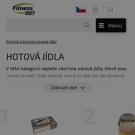
Menu
Hotová a konzervovaná jídla
HOTOVÁ JÍDLA
V této kategorii najdete všechna zdravá jídla, které jsou
"ready to eat", tedy taková, která se dají jíst jak studená,
tak ohřátá. Ať už se jedná o rybí konzervy, hotová
Zobrazit více
jídla Express menu nebo sušené maso. Jejich výhodou
jsou porce a balení, které se vejde úplně všude.
1
2
Jsme moc rádi, že vám můžeme nabídnout sortiment
značky
Express menu.
Express menu je
hotové sterilované kvalitní jídlo, které
není potřeba
vařit
. Nemusí se ani přilévat voda – jídla nejsou