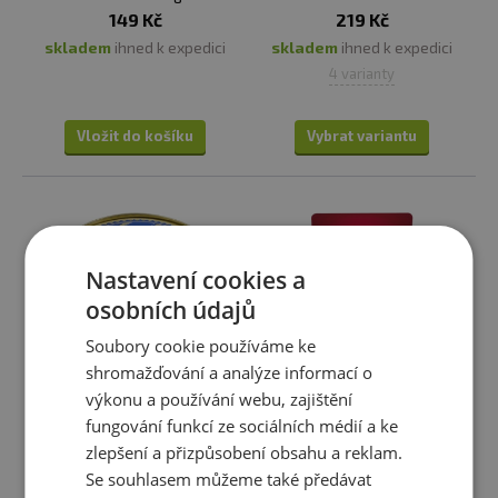
149 Kč
219 Kč
skladem
ihned k expedici
skladem
ihned k expedici
4 varianty
Vložit do košíku
Vybrat variantu
Nastavení cookies a
osobních údajů
Soubory cookie používáme ke
shromažďování a analýze informací o
výkonu a používání webu, zajištění
fungování funkcí ze sociálních médií a ke
Nekton Makrela 240 g
Expres menu Kuře na
paprice
zlepšení a přizpůsobení obsahu a reklam.
Se souhlasem můžeme také předávat
54 Kč
179 Kč