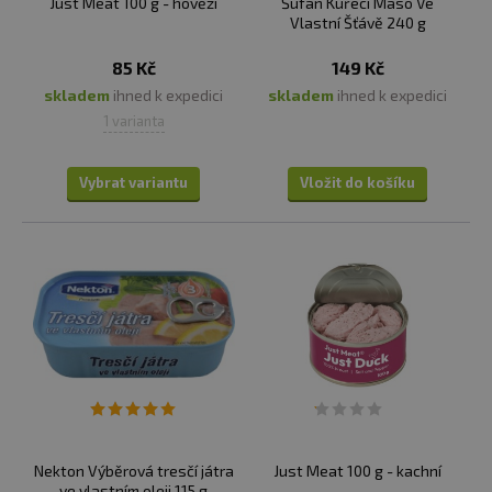
Just Meat 100 g - hovězí
Šufan Kuřecí Maso Ve
Vlastní Šťávě 240 g
85 Kč
149 Kč
skladem
ihned k expedici
skladem
ihned k expedici
1 varianta
Vybrat variantu
Vložit do košíku
Nekton Výběrová tresčí játra
Just Meat 100 g - kachní
ve vlastním oleji 115 g