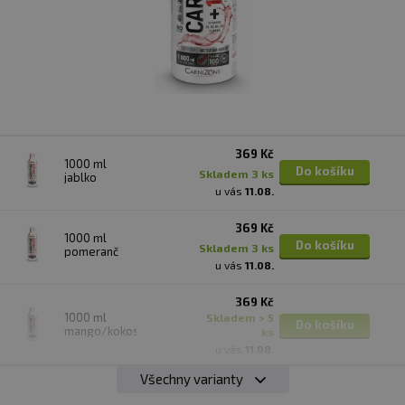
369 Kč
1000 ml
Do košíku
skladem 3 ks
jablko
u vás
11.08.
369 Kč
1000 ml
Do košíku
skladem 3 ks
pomeranč
u vás
11.08.
369 Kč
1000 ml
skladem > 5
Do košíku
mango/kokos
ks
u vás
11.08.
Všechny varianty
369 Kč
1000 ml
Hlídat
Momentálně