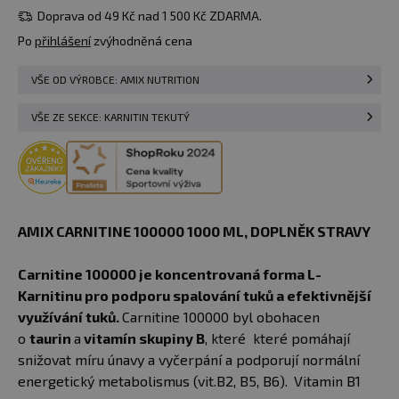
višeň/malina
dostupnost
nedostupné
Doprava od 49 Kč nad 1 500 Kč ZDARMA.
Po
přihlášení
zvýhodněná cena
VŠE OD VÝROBCE: AMIX NUTRITION
VŠE ZE SEKCE: KARNITIN TEKUTÝ
AMIX CARNITINE 100000 1000 ML, DOPLNĚK STRAVY
Carnitine 100000 je koncentrovaná forma L-
Karnitinu pro podporu spalování tuků a efektivnější
využívání tuků.
Carnitine 100000 byl obohacen
o
taurin
a
vitamín skupiny B
, které které pomáhají
snižovat míru únavy a vyčerpání a podporují normální
energetický metabolismus (vit.B2, B5, B6).
Vitamin B1