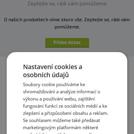
Zeptejte se, rádi vám pomůžeme
O našich produktech víme skoro vše. Zeptejte se, rádi vám
pomůžeme.
Přidat dotaz
Nastavení cookies a
osobních údajů
Soubory cookie používáme ke
shromažďování a analýze informací o
výkonu a používání webu, zajištění
fungování funkcí ze sociálních médií a ke
zlepšení a přizpůsobení obsahu a reklam.
Se souhlasem můžeme také předávat
marketingovým platformám některé
MedPharma Křemík 30 mg +
Amix B-Complex + Vitamin C,