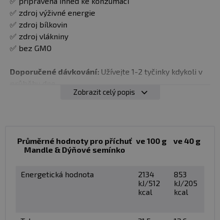
✅ připravena ihned ke konzumaci
✅ zdroj výživné energie
✅ zdroj bílkovin
✅ zdroj vlákniny
✅ bez GMO
Doporučené dávkování:
Užívejte 1-2 tyčinky kdykoli v
průběhu dne.
Zobrazit celý popis
Balení:
40 g
Minimální trvanlivost:
Viz obal
Průměrné hodnoty pro příchuť
ve 100 g
ve 40 g
Mandle & Dýňové semínko
Upozornění:
Potravina vhodná zejména pro sportovce.
Skladujte v suchu a při teplotě do 25 °C. Nevystavujte
Energetická hodnota
2134
853
přímému slunečnímu záření. Chraňte před mrazem.
kJ/512
kJ/205
Výrobce neručí za vady vzniklé nevhodným skladováním
kcal
kcal
a použitím.