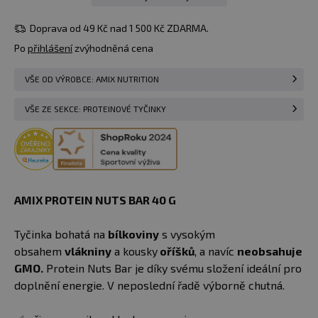
19 Kč
40 g
skladem > 50
Do košíku
Cashew/Coconut
ks
Doprava od 49 Kč nad 1 500 Kč ZDARMA.
u vás
11.08.
Po
přihlášení
zvýhodněná cena
VŠE OD VÝROBCE: AMIX NUTRITION
VŠE ZE SEKCE: PROTEINOVÉ TYČINKY
AMIX PROTEIN NUTS BAR 40 G
Tyčinka bohatá na
bílkoviny
s vysokým
obsahem
vlákniny
a kousky
oříšků
, a navíc
neobsahuje
GMO.
Protein Nuts Bar je díky svému složení ideální pro
doplnění energie. V neposlední řadě výborně chutná.