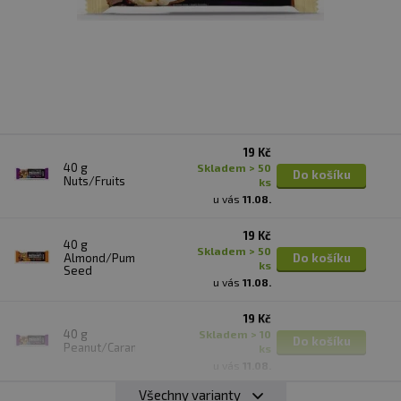
19 Kč
40 g
skladem > 50
Do košíku
Nuts/Fruits
ks
u vás
11.08.
19 Kč
40 g
skladem > 50
Almond/Pumpkin
Do košíku
ks
Seed
u vás
11.08.
19 Kč
40 g
skladem > 10
Do košíku
Peanut/Caramel
ks
u vás
11.08.
Všechny varianty