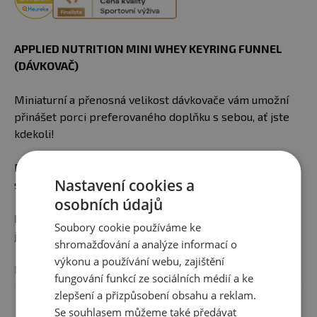
APPLIED NUTRITION MINI WHEY KEYRING FUNNEL
(DÁVKOVAČ)
Miniaturní a přenosná velikost dávkovače vám umožní
přinášet porci preferovaného doplňku s sebou, ať jste
kdekoli!
Dávkovač jednoduše naplňte zdola a poté trychtýřem
Nastavení cookies a
shora přesypte do libovolné lahve či šejkru.
osobních údajů
Použijte karabinu k připevnění dávkovače na cokoli, jako
Soubory cookie používáme ke
jsou klíče nebo fitness taška.
shromažďování a analýze informací o
výkonu a používání webu, zajištění
BPA FREE
fungování funkcí ze sociálních médií a ke
zlepšení a přizpůsobení obsahu a reklam.
Zobrazit celý popis
Upozornění:
Není vhodné do myčky nádobí!
Se souhlasem můžeme také předávat