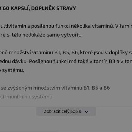
60 KAPSLÍ​​​​, DOPLNĚK STRAVY
ltivitamin s posílenou funkcí několika vitamínů. Vitam
eré si tělo nedokáže samo vytvořit.
é množství vitamínu B1, B5, B6, které jsou v doplňky 
nu dávku. Posílenou funkci má také vitamín B3 a vitamí
o systému.
 se zvýšeným množstvím vitamínu B1, B5 a B6
kci imunitního systému
Zobrazit celý popis
bolku denně s jídlem a zapijte dostatečným množstvím v