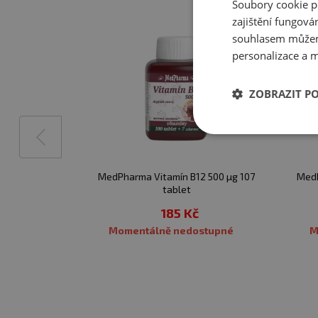
Soubory cookie p
zajištění fungová
souhlasem můžem
personalizace a m
ZOBRAZIT P
MedPharma Vitamín B12 500 µg 107
MedP
tablet
185 Kč
Momentálně nedostupné