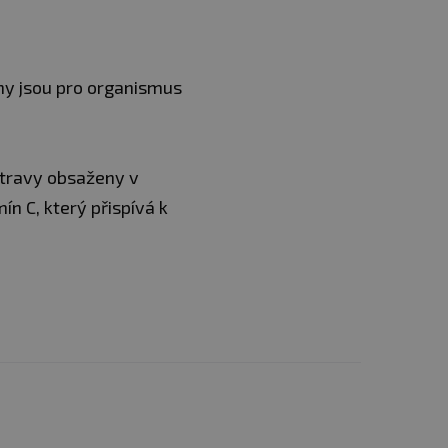
íny jsou pro organismus
stravy obsaženy v
n C, který přispívá k
ody