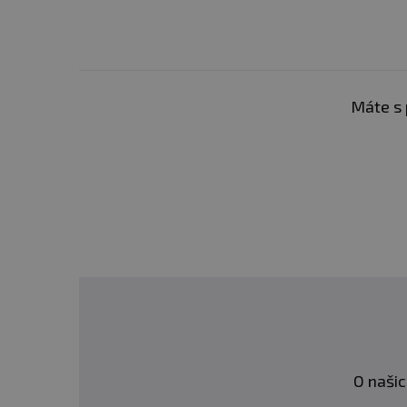
Máte s 
O našic