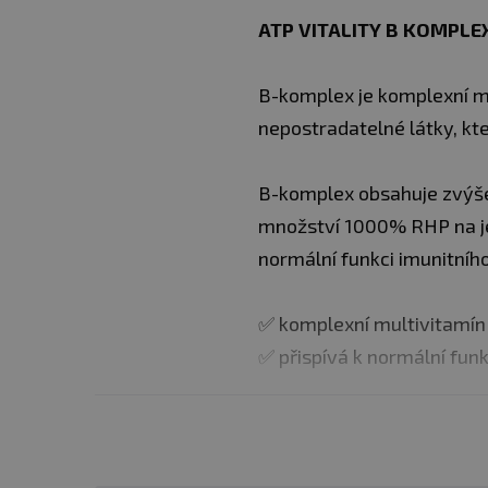
ATP
VITALITY B KOMPLEX 
B-komplex je komplexní mu
nepostradatelné látky, kt
B-komplex obsahuje zvýšen
množství 1000% RHP na jed
normální funkci imunitníh
✅ komplexní multivitamín
✅ přispívá k normální fun
Dávkování:
užívejte 1 to
Balení:
60 kapslí