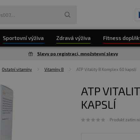
Sportovní výživa
Zdravá výživa
Fitness doplňk
Slevy po registraci, množstevní slevy
Ostatní vitamíny
Vitamíny B
ATP Vitality B Komplex 60 kapslí
ATP VITALI
KAPSLÍ
Produkt zatím n