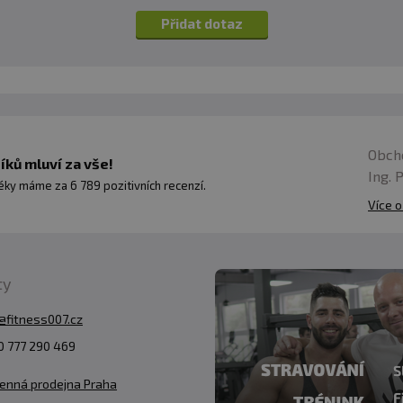
Přidat dotaz
Obch
ků mluví za vše!
Ing. 
ky máme za 6 789 pozitivních recenzí.
Více o
ty
@fitness007.cz
 777 290 469
enná prodejna Praha