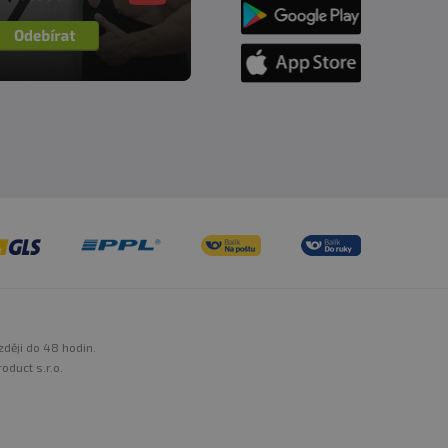
zději do 48 hodin.
oduct s.r.o.