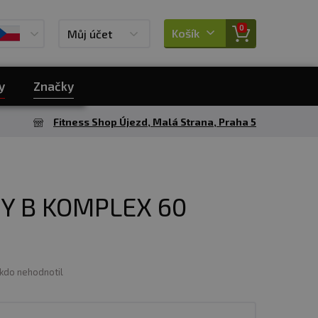
0
Košík
Můj účet
y
Značky
Fitness Shop Újezd, Malá Strana, Praha 5
TY B KOMPLEX 60
ikdo nehodnotil