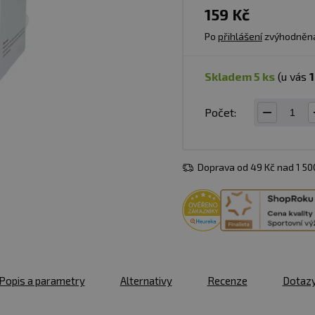
159 Kč
Po
přihlášení
zvýhodněn
skladem 5 ks
(u vás
1
Počet:
Doprava od 49 Kč nad 1 5
Popis a parametry
Alternativy
Recenze
Dotaz