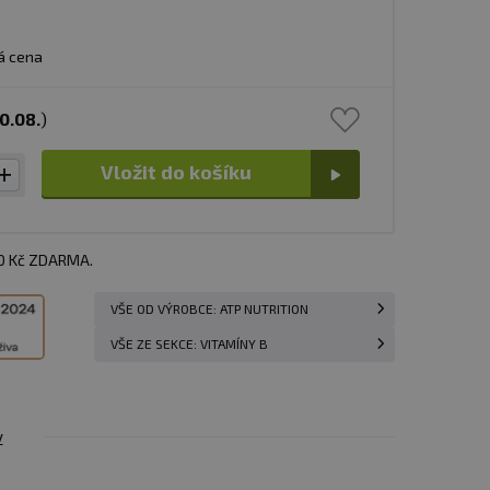
á cena
0.08.
)
Vložit do košíku
00 Kč ZDARMA.
VŠE OD VÝROBCE: ATP NUTRITION
VŠE ZE SEKCE: VITAMÍNY B
y