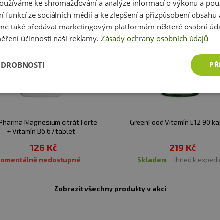
oužíváme ke shromažďování a analýze informací o výkonu a pou
ní funkcí ze sociálních médií a ke zlepšení a přizpůsobení obsahu 
e také předávat marketingovým platformám některé osobní úda
ěření účinnosti naší reklamy.
Zásady ochrany osobních údajů
ODROBNOSTI
PŘ
harma Magnesium citrát Forte
GreenFood Vitamín B12 90 ka
+ Vitamín B6 67 tablet
126 Kč
219 Kč
Momentálně nedostupné
skladem
ihned k expedi
Zobrazit všechny produkty v akci