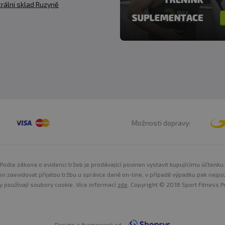
rálni sklad Ruzyně
Možnosti dopravy:
Podle zákona o evidenci tržeb je prodávající povinen vystavit kupujícímu účtenku.
n zaevidovat přijatou tržbu u správce daně on-line, v případě výpadku pak nejpo
y používají soubory cookie. Více informací
zde
. Copyright © 2018 Sport Fitness Pr
Design a framework od