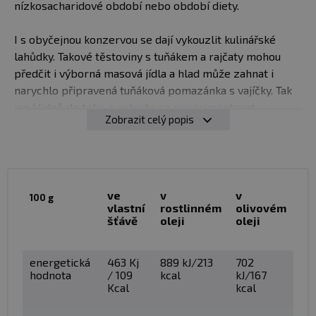
nízkosacharidové období nebo období diety.
I s obyčejnou konzervou se dají vykouzlit kulinářské
lahůdky. Takové těstoviny s tuňákem a rajčaty mohou
předčit i výborná masová jídla a hlad může zahnat i
narychlo připravená tuňáková pomazánka s vajíčky. Tak
jen klidně do toho a nebojte se experimentovat.
Zobrazit celý popis
Slušné množství bílkovin, málo tuku, žádné sacharidy.
Praktická potravina pro kulturisty i dietáře. Ve vašem
jídelníčku se pro ni určitě místo najde a vůbec nevadí,
když si tuňáky nakoupíte do zásoby, nezkazí se jako
ve
v
v
100 g
vlastní
rostlinném
olivovém
syrové maso po třech dnech.
šťávě
oleji
oleji
Země původu
: Portugalsko
energetická
463 Kj
889 kJ/213
702
hodnota
/ 109
kcal
kJ/167
Kcal
kcal