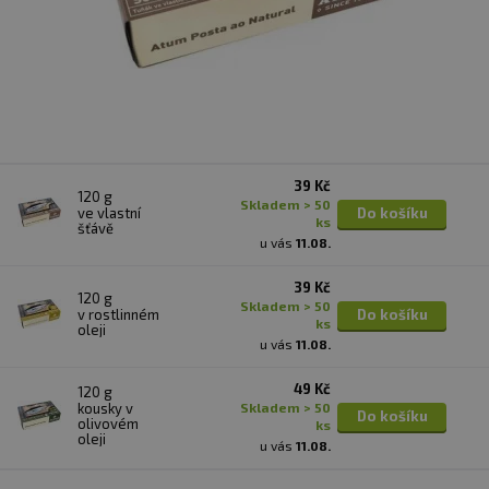
39 Kč
120 g
skladem > 50
ve vlastní
Do košíku
ks
šťávě
u vás
11.08.
39 Kč
120 g
skladem > 50
v rostlinném
Do košíku
ks
oleji
u vás
11.08.
49 Kč
120 g
kousky v
skladem > 50
Do košíku
olivovém
ks
oleji
u vás
11.08.