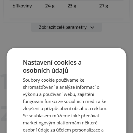
bílkoviny
24 g
23 g
27 g
sacharidy
0 g
0 g
0 g
Zobrazit celé parametry
- z toho
0 g
0 g
0 g
cukry
Nastavení cookies a
Recenze
tuky
1,2 g
13 g
6,3 g
Hodnotilo již 74 zákazníků
osobních údajů
Soubory cookie používáme ke
22. 7. 2026 v 20:44
- z toho
0,4 g
2,1 g
0,9 g
Soňa Brabcová
nasycené
shromažďování a analýze informací o
mastné
výkonu a používání webu, zajištění
Varianta:
kousky v olivovém oleji
kyseliny
fungování funkcí ze sociálních médií a ke
zlepšení a přizpůsobení obsahu a reklam.
30. 6. 2026 v 18:44
sůl
1,38 g
1,4 g
1 g
Se souhlasem můžeme také předávat
Lucie Zukalová
marketingovým platformám některé
Varianta:
ve vlastní šťávě
osobní údaje za účelem personalizace a