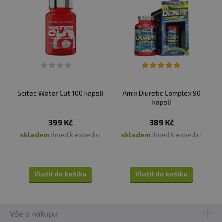
sportovce. Není náhradou pestré stravy. Nepřekračujte
doporučené denní dávkování. Ukládejte mimo dosah
dětí! Není vhodné pro děti, těhotné a kojící ženy.
Skladujte v suchu a při teplotě do 25 °C. Nevystavujte
přímému slunečnímu záření. Chraňte před mrazem.
Výrobce neručí za vady vzniklé nevhodným skladováním
a použitím.
Scitec Water Cut 100 kapslí
Amix Diuretic Complex 90
kapslí
Upozornění pro alergiky:
Alergeny ve složení produktu
tučně
zvýrazněny.
399 Kč
389 Kč
skladem
ihned k expedici
skladem
ihned k expedici
Vložit do košíku
Vložit do košíku
Vše o nákupu