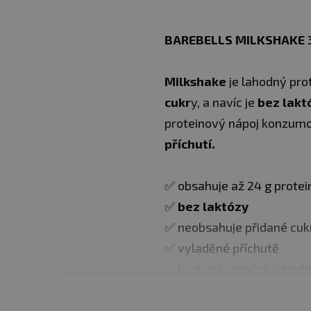
BAREBELLS MILKSHAKE 
Milkshake
je lahodný pro
cukr
y, a navíc je
bez lakt
proteinový nápoj konzumo
příchutí.
✅ obsahuje až 24 g protei
✅
bez laktózy
✅ neobsahuje přidané cuk
✅ vyladěné příchutě
✅ bezkonkurenčně lahodn
Dávkování:
Užívejte kdyko