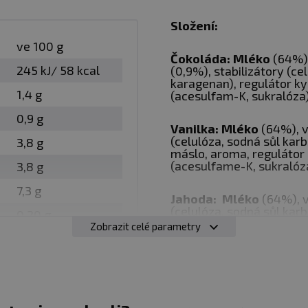
Složení:
ve 100 g
Čokoláda: Mléko
(64%),
245 kJ/ 58 kcal
(0,9%), stabilizátory (c
karagenan), regulátor ky
1,4 g
(acesulfam-K, sukralóza)
0,9 g
Vanilka: Mléko
(64%), 
(celulóza, sodná sůl ka
3,8 g
máslo, aroma, regulátor 
z obal
(acesulfame-K, sukralóza
3,8 g
7,3 g
Jahoda: Mléko
(64%), 
odná zejména pro sportovce. Skladujte v suchu a při tep
(celulóza, sodná sůl ka
0,20 g
máslo, aroma, (jahoda), 
nečnímu záření. Chraňte před mrazem. Výrobce neručí 
Zobrazit celé parametry
sodný), sladidlo (acesulf
 použitím.
Banán
: (64 %)
mléko
s 
prášek, kakaové máslo, a
:
Alergeny ve složení produktu
tučně
zvýrazněny.
carboxymethylcelulóza, 
sukralóza), barvivo (kar