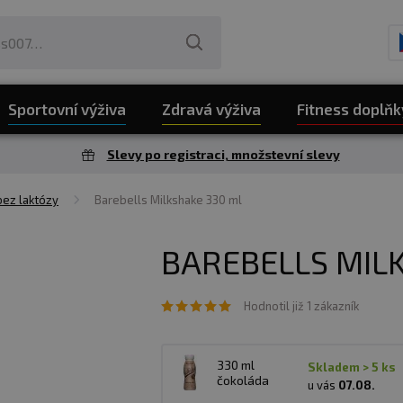
Sportovní výživa
Zdravá výživa
Fitness doplňk
Slevy po registraci, množstevní slevy
bez laktózy
Barebells Milkshake 330 ml
BAREBELLS MIL
Hodnotil již 1 zákazník
330 ml
skladem > 5 ks
čokoláda
u vás
07.08.