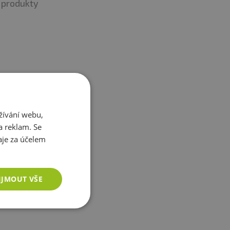
produkty
žívání webu,
a reklam. Se
je za účelem
IJMOUT VŠE