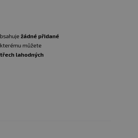
obsahuje
žádné přidané
y kterému můžete
třech lahodných