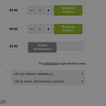
Vložit do
65 Kč
košíku
Vložit do
65 Kč
košíku
Hlídat
65 Kč
dostupnost
.
Po
přihlášení
zvýhodněná cena
VŠE OD VÝROBCE: BAREBELLS
VŠE ZE SEKCE: PROTEINY BEZ LAKTÓZY
y
(1)