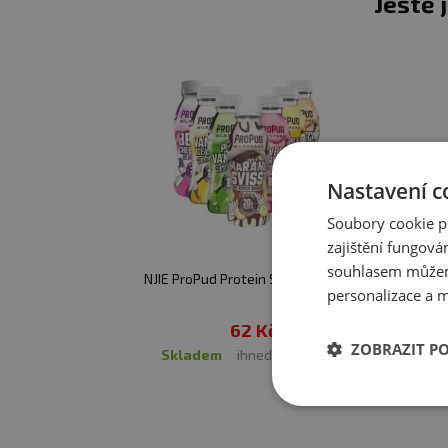
Ještě 
Nastavení c
Soubory cookie p
zajištění fungová
souhlasem můžem
NJIE ProPud Protein Shake 330 ml
personalizace a m
62 Kč
ZOBRAZIT P
skladem
ihned k expedici