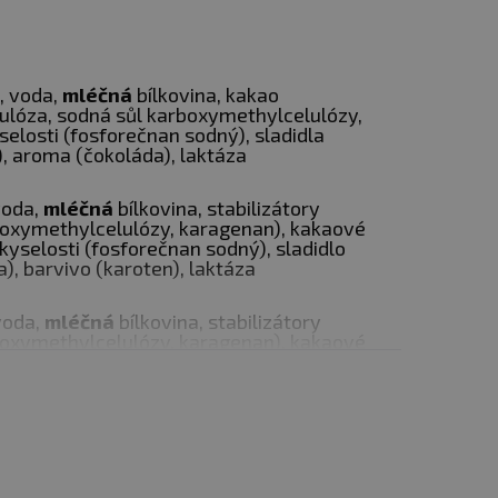
 voda,
mléčná
bílkovina, kakao
elulóza, sodná sůl karboxymethylcelulózy,
selosti (fosforečnan sodný), sladidla
, aroma (čokoláda), laktáza
voda,
mléčná
bílkovina, stabilizátory
rboxymethylcelulózy, karagenan), kakaové
kyselosti (fosforečnan sodný), sladidlo
), barvivo (karoten), laktáza
voda,
mléčná
bílkovina, stabilizátory
lotě do 25 °C.
rboxymethylcelulózy, karagenan), kakaové
regulátor kyselosti (fosforečnan
za vady vzniklé
ame-K, sukralóza), barvivo (karoten), laktáza
1,5 % obsahu tuku, voda,
mléčný
proteinový
roma (banán), stabilizátor (celulóza,
karagenan), sladidla (acesulfam K,
oten ), enzym (laktáza). UHT ošetřené.