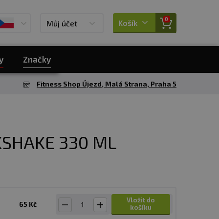
0
Košík
Můj účet
y
Značky
Fitness Shop Újezd, Malá Strana, Praha 5
KSHAKE 330 ML
Vložit do
65 Kč
košíku