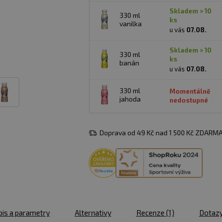
skladem > 10
330 ml
ks
vanilka
u vás
07.08.
skladem > 10
330 ml
ks
banán
u vás
07.08.
330 ml
Momentálně
jahoda
nedostupné
Doprava od 49 Kč nad 1 500 Kč ZDARMA
is a parametry
Alternativy
Recenze
(1)
Dotaz