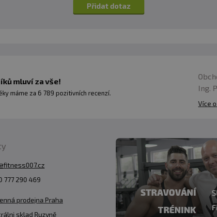
Přidat dotaz
Obch
ků mluví za vše!
Ing. 
ky máme za 6 789 pozitivních recenzí.
Více o
ty
@fitness007.cz
 777 290 469
enná prodejna Praha
rálni sklad Ruzyně