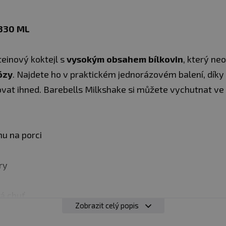
330 ML
teinový koktejl s
vysokým obsahem bílkovin
, který ne
ózy
. Najdete ho v praktickém jednorázovém balení, dík
vat ihned. Barebells Milkshake si můžete vychutnat ve
nu na porci
ry
á chuť
Zobrazit celý popis
liv během dne, pro doplnění bílkovin.