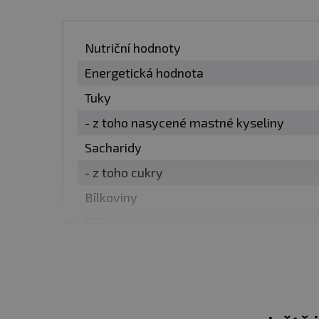
Balení:
330 ml
Nutriční hodnoty
Energetická hodnota
Dávka:
330 ml
Tuky
- z toho nasycené mastné kyseliny
Počet dávek v balení:
1
Sacharidy
Minimální trvanlivost:
vi
- z toho cukry
Bílkoviny
Upozornění:
Potravina vh
Sůl
Nevystavujte přímému slu
nevhodným skladováním a
Upozornění pro alergiky