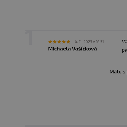
Va
4. 11. 2023 v 16:51
Michaela Vašíčková
pa
Máte s 