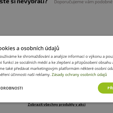
jste si nevybrali?
Doporučujeme vám podobné 
ookies a osobních údajů
oužíváme ke shromažďování a analýze informací o výkonu a pou
ní funkcí ze sociálních médií a ke zlepšení a přizpůsobení obsahu 
e také předávat marketingovým platformám některé osobní úda
ěření účinnosti naší reklamy.
Zásady ochrany osobních údajů
ODROBNOSTI
PŘ
Zobrazit všechny produkty v akci