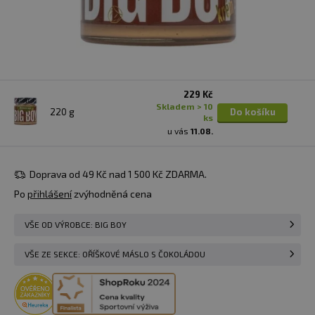
229 Kč
skladem > 10
220 g
Do košíku
ks
u vás
11.08.
Doprava od 49 Kč nad 1 500 Kč ZDARMA.
Po
přihlášení
zvýhodněná cena
VŠE OD VÝROBCE: BIG BOY
VŠE ZE SEKCE: OŘÍŠKOVÉ MÁSLO S ČOKOLÁDOU