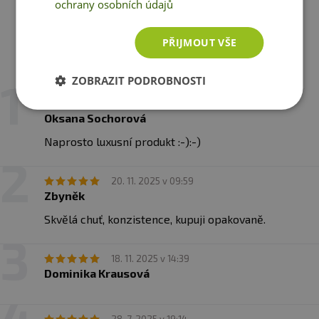
ochrany osobních údajů
PŘIJMOUT VŠE
Recenze
Hodnotilo již 17 zákazníků
ZOBRAZIT PODROBNOSTI
15. 1. 2026 v 09:20
Oksana Sochorová
Naprosto luxusní produkt :-):-)
20. 11. 2025 v 09:59
Zbyněk
Skvělá chuť, konzistence, kupuji opakovaně.
18. 11. 2025 v 14:39
Dominika Krausová