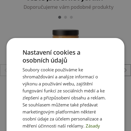
odstředěné sušené
mléko
20 %, sladidlo: xylitol 20 %
Doporučujeme vám podobné produkty
Nadměrná konzumace může vyvolat projímavé účinky.
Skladování
Skladuj při teplotě 15 - 25 °C. Po otevření spotřebujte do
14 dní. Nevystavuj přímému slunečnímu záření.
Nastavení cookies a
osobních údajů
Soubory cookie používáme ke
shromažďování a analýze informací o
výkonu a používání webu, zajištění
Big Boy Arašídový krém 1000 g
fungování funkcí ze sociálních médií a ke
zlepšení a přizpůsobení obsahu a reklam.
239 Kč
Se souhlasem můžeme také předávat
skladem
ihned k expedici
marketingovým platformám některé
osobní údaje za účelem personalizace a
měření účinnosti naší reklamy.
Zásady
Zobrazit všechny produkty v akci