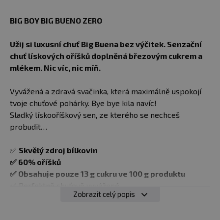
BIG BOY BIG BUENO ZERO
Užij si luxusní chuť Big Buena bez výčitek. Senzační
chuť lískových oříšků doplněná březovým cukrem a
mlékem. Nic víc, nic míň.
Vyvážená a zdravá svačinka, která maximálně uspokojí
tvoje chuťové pohárky. Bye bye kila navíc!
Sladký lískooříškový sen, ze kterého se nechceš
probudit…
✅
Skvělý zdroj bílkovin
✅ 60% oříšků
✅ Obsahuje pouze 13 g cukru ve 100 g produktu
✅ Perfektně chuťově vyvážené
Zobrazit celý popis
✅ Dokonale jemný krém