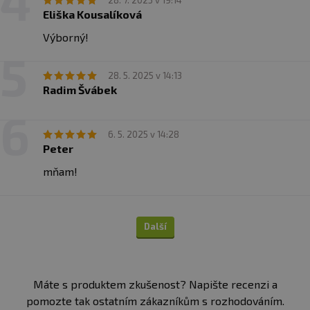
28. 7. 2025 v 19:14
Eliška Kousalíková
Výborný!
28. 5. 2025 v 14:13
Radim Švábek
6. 5. 2025 v 14:28
Peter
mňam!
Další
Máte s produktem zkušenost? Napište recenzi a
pomozte tak ostatním zákazníkům s rozhodováním.