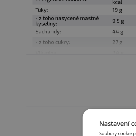
kcal
2) Zalijeme 60 ml vody a
Tuky:
19 g
3) Dáme do mikrovlnky na
- z toho nasycené mastné
9,5 g
kyseliny:
4) Necháme 2-3 minuty ods
Sacharidy:
44 g
5) Podáváme například s
- z toho cukry:
27 g
Použití:
Vhodné ke snídani
Vláknina:
7,4 g
Bílkoviny:
22 g
Dávka:
60 g
Sůl:
1,7 g
Počet dávek v balení:
8
Balení:
480 g
Máte s 
Nastavení c
Minimální trvanlivost:
vi
Soubory cookie p