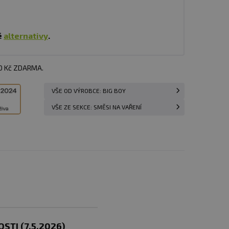
é
alternativy
.
00 Kč ZDARMA.
VŠE OD VÝROBCE: BIG BOY
VŠE ZE SEKCE: SMĚSI NA VAŘENÍ
STI (7.5.2026
)