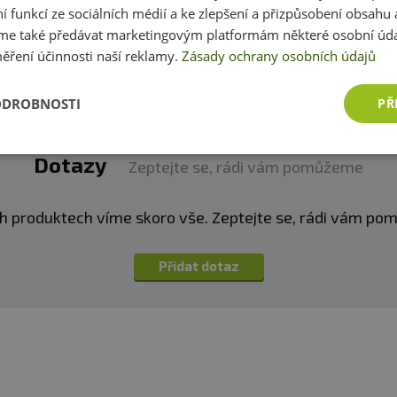
ní funkcí ze sociálních médií a ke zlepšení a přizpůsobení obsahu 
dná zejména pro sportovce, se sladidly. Skladujte v such
Přidat vlastní hodnocení
e také předávat marketingovým platformám některé osobní úda
nečnímu záření. Chraňte před mrazem. Výrobce neručí 
ěření účinnosti naší reklamy.
Zásady ochrany osobních údajů
 použitím.
ODROBNOSTI
PŘ
:
Alergeny ve složení produktu
tučně
zvýrazněny.
Dotazy
Zeptejte se, rádi vám pomůžeme
h produktech víme skoro vše. Zeptejte se, rádi vám p
Přidat dotaz