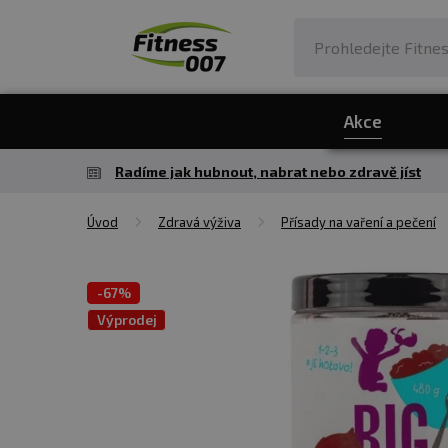
Akce
Radíme jak hubnout, nabrat nebo zdravě jíst
Úvod
Zdravá výživa
Přísady na vaření a pečení
-
67%
Výprodej