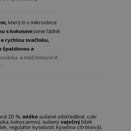
kem,
který ti v mikrovlnce
ku
s
kokosem
jsme řádně
a rychlou svačinku,
 špaldovou a
krovlnka, a máš hotovo! A
k!
nná 20 %,
mléko
sušené odstředěné, cukr
uka, kokos jemný, sušený
vaječný
bílek
lek, regulátor kyselosti: kyselina citrónová),