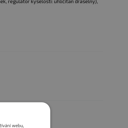
, regulátor kyselosti: uhličitan draselný),
ostatním
žívání webu,