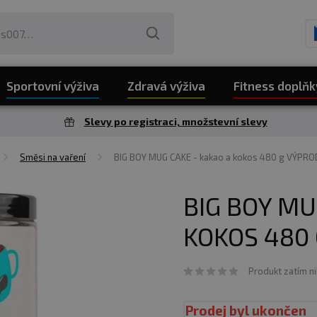
Sportovní výživa
Zdravá výživa
Fitness doplňk
Slevy po registraci, množstevní slevy
Směsi na vaření
BIG BOY MUG CAKE - kakao a kokos 480 g VÝPRO
BIG BOY MU
KOKOS 480 
Produkt zatím n
Prodej byl ukončen