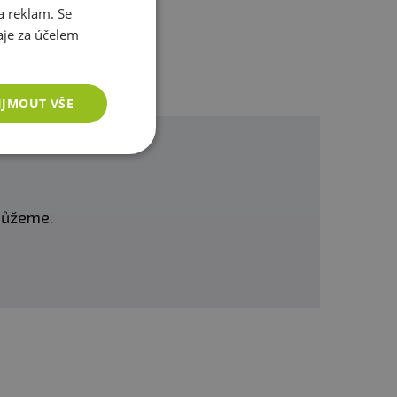
a reklam. Se
u a při teplotě do 25 °C.
je za účelem
za vady vzniklé
IJMOUT VŠE
omůžeme.