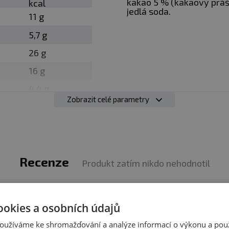
kakao 5 % (kakaový prášek
kcal
 zamícháme.
jedlá soda.
11 g
 750 W na 2:45 min.
5,7 g
tát a vyklopíme. Pozor, hrneček i dortík bude horký!
26 g
 ořechovým krémem.
16 g
 nebo kdykoliv máte chuť.
4,4 g
Zobrazit celé parametry
13 g
1 g
Recenze
Produkt zatím nikdo nehodnotil
produktem zkušenost? Napište recenzi a pomozte tak 
ookies a osobních údajů
z obal
zákazníkům s rozhodováním. Děkujeme :-)
oužíváme ke shromažďování a analýze informací o výkonu a pou