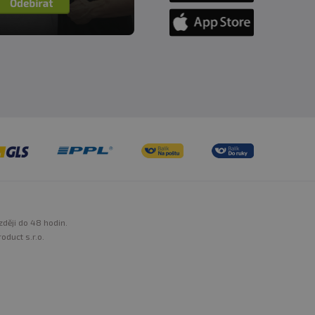
zději do 48 hodin.
oduct s.r.o.