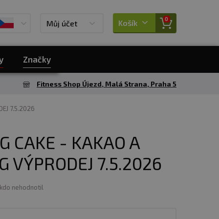
0
Košík
Můj účet
y
Značky
Fitness Shop Újezd, Malá Strana, Praha 5
DEJ 7.5.2026
G CAKE - KAKAO A
G VÝPRODEJ 7.5.2026
ikdo nehodnotil