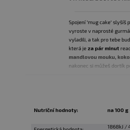
Spojení 'mug cake' slyšíš
vyroste v naprosté gurmá
vyladili, a tak pro tebe b
která je
za pár minut
read
mandlovou mouku,
koko
nakonec si můžeš dortík p
✅S celozrno špaldovou 
✅Kokosový cukr
✅Vydatná a rychlá svačin
Nutriční hodnoty:
na 100 g
Návod na přípravu:
1) Do většího hrnečku na
1868kJ / 
Energetická hodnota: