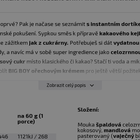
 poprvé? Pak je načase se seznámit
s instantním dortí
nské pokušení. Sypkou směs k přípravě
kakaového kej
ude zážitkem
jak z cukrárny.
Potřebuješ si dát
vydatnou 
y, a navíc má v sobě super ingredience jako
celozrnnou
sový cukr
místo klasického či kakao? Stačí ti voda a mi
olít
BIG BOY ořechovým krémem
pro ještě větší požite
Zobrazit celý popis
a mandlovou moukou
ka
Složení:
na 60 g (1
porce)
Mouka
špaldová
celozr
kokosový,
mandlová
mo
pasterovaný (
vaječný
bí
sypeme 60 g směsi.
446
1121kJ / 268