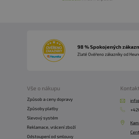
98 % Spokojených zákazní
Zlaté Ověřeno zákazníky od Heuré
Vše o nákupu
Kontak
Způsob a ceny dopravy
info
Způsoby platby
+420
Slevový systém
Kam
Reklamace, vrácení zboží
Cent
Odstoupení od smlouvy