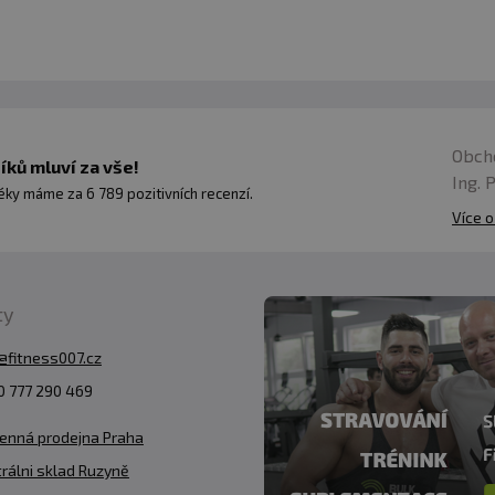
Obch
ků mluví za vše!
Ing. 
ky máme za 6 789 pozitivních recenzí.
Více o
ty
@fitness007.cz
 777 290 469
enná prodejna Praha
rálni sklad Ruzyně