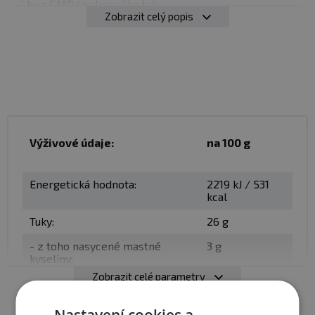
✅ bez GMO i palmového tuku
Zobrazit celý popis
✅ křupavá a kvalitní svačinka
Použití:
Konzumujte kdykoliv máte chuť
Balení:
50 g
Minimální trvanlivost:
viz obal
Výživové údaje:
na 100 g
Upozornění:
Potravina vhodná zejména pro
sportovce. Skladujte v suchu a při teplotě do 25 °C.
Energetická hodnota:
2219 kJ / 531
Nevystavujte přímému slunečnímu záření. Chraňte před
kcal
mrazem. Výrobce neručí za vady vzniklé nevhodným
Tuky:
26 g
skladováním a použitím.
- z toho nasycené mastné
3 g
kyseliny:
Zobrazit celé parametry
Sacharidy:
43 g
- z toho cukry:
1,6 g
Nastavení cookies a