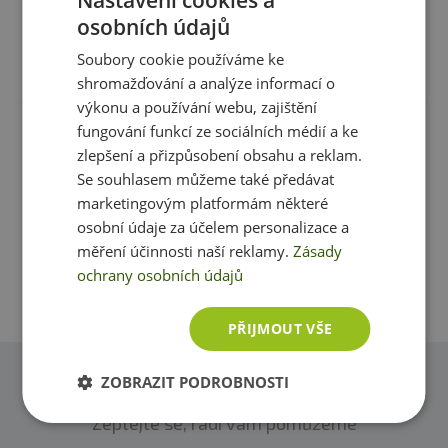
osobních údajů
Vláknina:
1 g
Soubory cookie používáme ke
Bílkoviny:
22 g
Recenze
Produkt zatím nikdo nehodnotil
shromažďování a analýze informací o
Sůl:
2,2 g
výkonu a používání webu, zajištění
fungování funkcí ze sociálních médií a ke
Máte s produktem zkušenost? Napište recenzi a
zlepšení a přizpůsobení obsahu a reklam.
pomozte tak ostatním zákazníkům s rozhodováním.
Složení:
Bramborový granulát 28 %, bramborový
Se souhlasem můžeme také předávat
škrob,
sójová
bílkovina 20 %, slunečnicový olej, přírodní
Děkujeme :-)
marketingovým platformám některé
aroma (
mléko
) a cibue 7 %, jedlá sůl, kypřící složka:
hydrogenuhličitan sodný, regulátor kyselosti: kyselina
osobní údaje za účelem personalizace a
citronová.
Přidat vlastní hodnocení
měření účinnosti naší reklamy.
Zásady
ochrany osobních údajů
PŘIJMOUT VŠE
ZOBRAZIT PODROBNOSTI
Dotazy
Zeptejte se, rádi vám pomůžeme