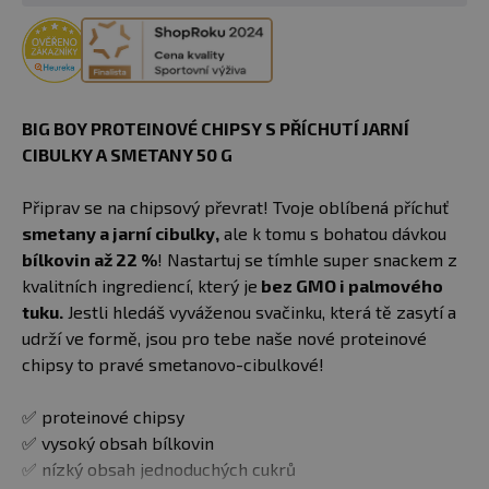
BIG BOY PROTEINOVÉ CHIPSY S PŘÍCHUTÍ JARNÍ
CIBULKY A SMETANY 50 G
Připrav se na chipsový převrat! Tvoje oblíbená příchuť
smetany a jarní cibulky,
ale k tomu s bohatou dávkou
bílkovin až 22 %
! Nastartuj se tímhle super snackem z
kvalitních ingrediencí, který je
bez GMO i palmového
tuku.
Jestli hledáš vyváženou svačinku, která tě zasytí a
udrží ve formě, jsou pro tebe naše nové proteinové
chipsy to pravé smetanovo-cibulkové!
✅ proteinové chipsy
✅ vysoký obsah bílkovin
✅ nízký obsah jednoduchých cukrů