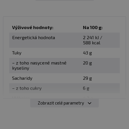
Výživové hodnoty:
Na 100 g:
Energetická hodnota
2 241 kJ /
588 kcal
Tuky
43 g
– z toho nasycené mastné
20 g
kyseliny
Sacharidy
29 g
– z toho cukry
6 g
Vláknina
4,2 g
Zobrazit celé parametry
✅ 20 % pražených pistáciových jader
Bílkoviny
18 g
✅ Bez přidaného cukru
Sůl
0,01 g
✅ Zdroj bílkovin
✅ Bez lepku