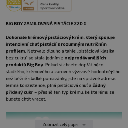
BIG BOY ZAMILOVANÁ PISTÁCIE 220 G
Dokonale krémový pistáciový krém, který spojuje
intenzivní chuť pistácií s rozumným nutričním
profilem.
Netrvalo dlouho a tahle „pistáciová klasika
bez cukru“ se stala jedním z
nejprodávanějších
produktů Big Boy
. Pokud si chcete dopřát něco
sladkého, krémového a zároveň výživově hodnotnějšího
než běžné sladké pomazánky, jste na správné adrese.
Jemná konzistence, plná pistáciová chuť a
žádný
přidaný cukr
– přesně ten typ krému, ke kterému se
budete chtít vracet.
Zobrazit celý popis