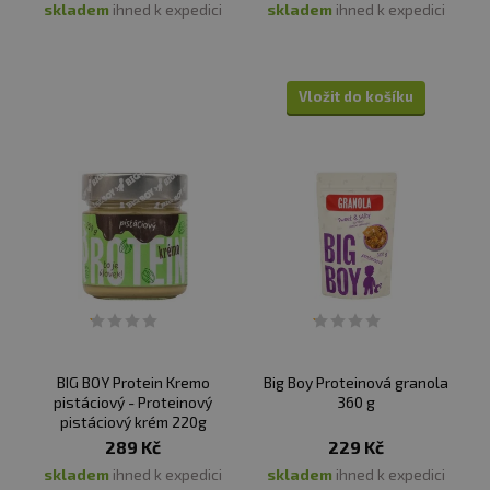
Min. trvanlivost:
Viz obal.
skladem
ihned k expedici
skladem
ihned k expedici
Upozornění:
Není náhradou pestré stravy. Skladujte v
suchu a při teplotě do 25 °C. Nevystavujte přímému
Vložit do košíku
slunečnímu záření. Chraňte před mrazem. Po otevření
spotřebujte do dvou měsíců. Výrobce, ani prodávající
neručí za vady vzniklé nevhodným skladováním a
použitím. Případná separace oleje na povrchu není
závadou, ale přirozeným jevem – před konzumací stačí
promíchat.
Upozornění pro alergiky:
Alergeny ve složení produktu
jsou
tučně
zvýrazněné.
BIG BOY Protein Kremo
Big Boy Proteinová granola
pistáciový - Proteinový
360 g
pistáciový krém 220g
289 Kč
229 Kč
skladem
ihned k expedici
skladem
ihned k expedici