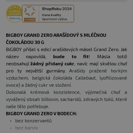
BIGBOY GRAND ZERO ARAŠÍDOVÝ S MLÉČNOU
ČOKOLÁDOU 30 G
BiGBOY přišel s edicí arašídových másel Grand Zero. Jak
název napovídá,
bude to fit
! Másla totiž
neobsahují
žádný přidaný cukr
, navíc mají skvělou chuť
pro ty největší gurmány. A
rašídy pražené horkým
vzduchem, belgická čokoláda Callebaut, lyofilizované
ovoce) a žádný cukr ve složení.
Dokonalá krémová konzistence, výjimečná chuť a
vyvážený obsah bílkovin, sacharidů, zdravých tuků, které
naše tělo potřebuje.
BIGBOY GRAND ZERO V BODECH:
bez konzervantů
bez barviv