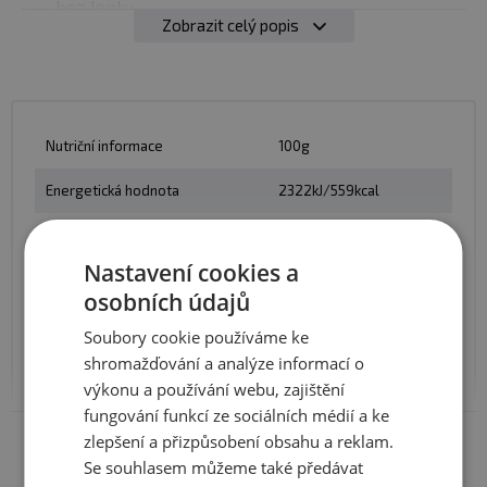
bez lepku
Zobrazit celý popis
bez palmového oleje či jiných příměsí
Použití
: Je super do ovesné kaše, na vafle, na palačinky,
do tvarohu nebo rovnou ze skleničky.
Nutriční informace
100g
Balení
: 250g
Energetická hodnota
2322kJ/559kcal
Minimální trvanlivost:
Viz obal
Tuky
43,7g
Nastavení cookies a
- z toho nasycené
11,7g
osobních údajů
Cukry
21,3g
Soubory cookie používáme ke
shromažďování a analýze informací o
- toho cukry
6,4g
výkonu a používání webu, zajištění
fungování funkcí ze sociálních médií a ke
Bílkoviny
23,9g
Zobrazit celé parametry
zlepšení a přizpůsobení obsahu a reklam.
Sůl
0,05
Se souhlasem můžeme také předávat