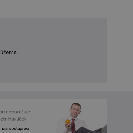
omůžeme.
od doporučuje
Petr Havlíček
 naší spolupráci