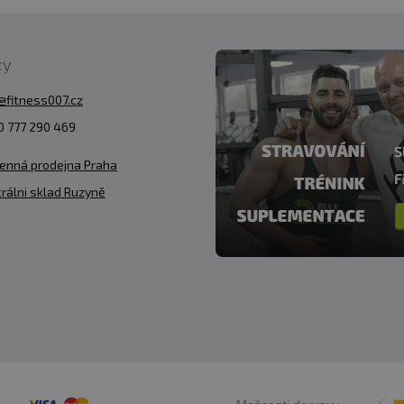
ty
@fitness007.cz
 777 290 469
enná prodejna Praha
rálni sklad Ruzyně