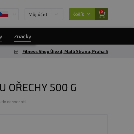
0
Košík
Můj účet
y
Značky
Fitness Shop Újezd, Malá Strana, Praha 5
U OŘECHY 500 G
ikdo nehodnotil