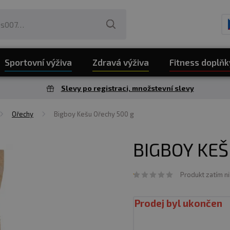
Sportovní výživa
Zdravá výživa
Fitness doplňk
Slevy po registraci, množstevní slevy
Ořechy
Bigboy Kešu Ořechy 500 g
BIGBOY KEŠ
Produkt zatím n
Prodej byl ukončen