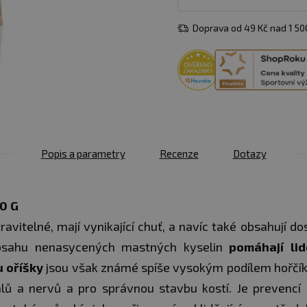
Doprava od 49 Kč nad 1 5
Popis a parametry
Recenze
Dotazy
0 G
ravitelné, mají vynikající chuť, a navíc také obsahují 
bsahu nenasycených mastných kyselin
pomáhají li
 oříšky
jsou však známé spíše vysokým podílem hořčíku.
lů a nervů a pro správnou stavbu kostí. Je prevencí 