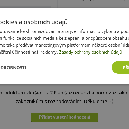
v během dne pro doplnění energie
ookies a osobních údajů
oužíváme ke shromažďování a analýze informací o výkonu a pou
iz obal
Zobrazit celé parametry
ní funkcí ze sociálních médií a ke zlepšení a přizpůsobení obsahu 
e také předávat marketingovým platformám některé osobní úda
ěření účinnosti naší reklamy.
Zásady ochrany osobních údajů
ODROBNOSTI
PŘ
Recenze
Produkt zatím nikdo nehodnotil
produktem zkušenost? Napište recenzi a pomozte tak 
zákazníkům s rozhodováním. Děkujeme :-)
Přidat vlastní hodnocení