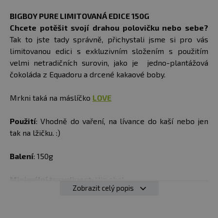
BIGBOY PURE LIMITOVANÁ EDICE 150G​
Chcete potěšit svojí drahou polovičku nebo sebe?
Tak to jste tady správně, přichystali jsme si pro vás
limitovanou edici s exkluzivním složením s použitím
velmi netradičních surovin, jako je jedno-plantážová
čokoláda z Equadoru a drcené kakaové boby.
Mrkni taká na máslíčko
LOVE
Použití
: Vhodně do vaření, na lívance do kaší nebo jen
tak na lžičku. :)
Balení
: 150g
Minimální trvanlivost:
Viz obal
Zobrazit celý popis