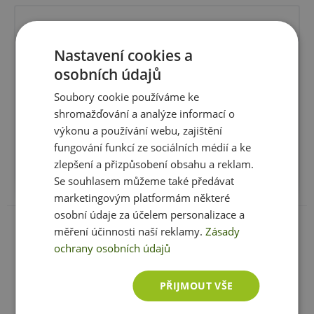
Nutriční informace
100g
Nastavení cookies a
Energická hodnota:
2377kJ / 699kcal
osobních údajů
Tuky:
46,9g
Soubory cookie používáme ke
Z toho nasycené
15,4g
shromažďování a analýze informací o
výkonu a používání webu, zajištění
Sacharidy:
23,9g
fungování funkcí ze sociálních médií a ke
Z toho cukry:
12,7g
zlepšení a přizpůsobení obsahu a reklam.
Bílkoviny:
17,8g
Se souhlasem můžeme také předávat
marketingovým platformám některé
Sůl:
0,02g
osobní údaje za účelem personalizace a
Zobrazit celé parametry
měření účinnosti naší reklamy.
Zásady
ochrany osobních údajů
Složení
: 58%
arašídy
, 37% čokoláda hořká Equador
(kakaová hmota Equador, cukr, kakaové máslo,
emulgátor: E322-
sojóvý
lecithin, přírodní vanilka v
PŘIJMOUT VŠE
prášku), kakové boby sekané.
Recenze
Hodnotil již 1 zákazník