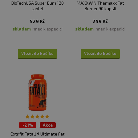
Extrakt z kajenského
4,75 mg
**
BioTechUSA Super Burn 120
MAXXWIN Thermaxx Fat
pepře
tablet
Burner 90 kapslí
529 Kč
249 Kč
Kyselina pantothenová
5,3 mg
88 %*
skladem
ihned k expedici
skladem
ihned k expedici
Niacin (jako nikotinamid)
4,3 mg
27 %*
Vložit do košíku
Vložit do košíku
Vitamín B12
2,2 ug
88 %*
L-karnitin (z L-karnitin
371 mg
**
tartrát, acetyl L-karnitin)
Cholin citrát
252 mg
**
- z toho cholin
86 mg
**
-
21%
Akce
Extrifit Fatall ® Ultimate Fat