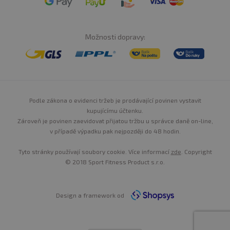
L-tyrosin
300 mg
**
Možnosti dopravy:
Inositol
300 mg
**
Kofein
200 mg
**
Podle zákona o evidenci tržeb je prodávající povinen vystavit
z kofeinu bezvodého
150 mg
**
kupujícímu účtenku.
Zároveň je povinen zaevidovat přijatou tržbu u správce daně on-line,
v případě výpadku pak nejpozději do 48 hodin.
z extraktu z guarany
20 mg
**
Tyto stránky používají soubory cookie. Více informací
zde
. Copyright
z extraktu ze zelenéh
© 2018 Sport Fitness Product s.r.o.
9 mg
**
čaje
Design a framework od
z extraktu ze zelené kávy
21 mg
**