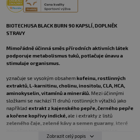
BIOTECHUSA BLACK BURN 90 KAPSLÍ, DOPLNĚK
STRAVY
Mimořádně účinná směs přírodních aktivních látek
podporuje metabolismus tuků, potlačuje únavu a
stimuluje organismus.
yznačuje se vysokým obsahem
kofeinu, rostlinných
extraktů, L-karnitinu, cholinu, inositolu, CLA, HCA,
aminokyselin, vitamínů a minerálů.
Mezi účinnými
složkami se nachází 11 druhů rostlinných výtažků jako
například
extrakt z kajenského pepře, černého pepře
a kořene kopřivy indické,
ale i extrakty z listů
zeleného čaje, zelené kávy a semen guarany
, které
jsou přirozeným zdrojem kofeinu. V kombinaci se
Zobrazit celý popis
správně sestaveným tréninkovým plánem a upravenou