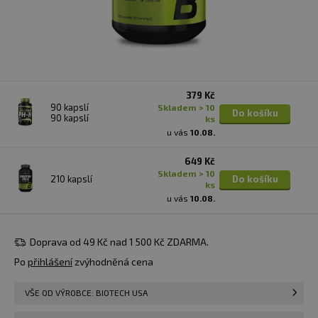
379 Kč
90 kapslí
skladem > 10
Do košíku
90 kapslí
ks
u vás
10.08.
649 Kč
skladem > 10
210 kapslí
Do košíku
ks
u vás
10.08.
Doprava od 49 Kč nad 1 500 Kč ZDARMA.
Po
přihlášení
zvýhodněná cena
VŠE OD VÝROBCE: BIOTECH USA