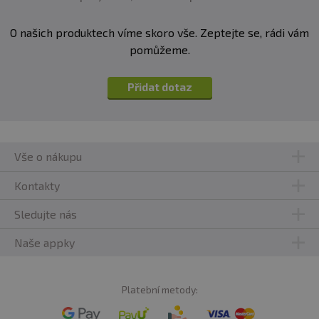
doporučujeme 60 minut před tréninkem užít 100 g
glukózy s vodou
O našich produktech víme skoro vše. Zeptejte se, rádi vám
pro maximální efekt užívejte 8 až 10 kapslí Creatine
pomůžeme.
pH-X denně
Přidat dotaz
Vše o nákupu
Kontakty
Sledujte nás
Naše appky
Platební metody: