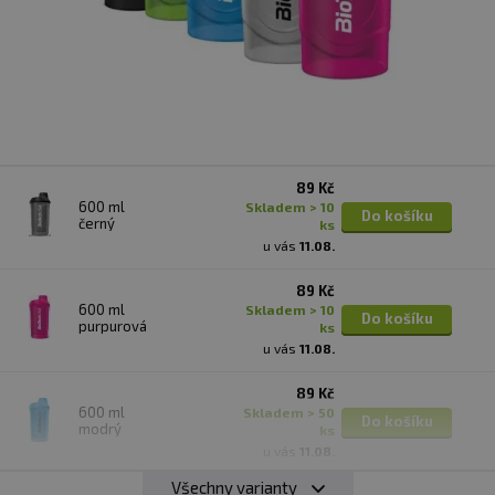
89 Kč
600 ml
skladem > 10
Do košíku
černý
ks
u vás
11.08.
89 Kč
600 ml
skladem > 10
Do košíku
purpurová
ks
u vás
11.08.
89 Kč
600 ml
skladem > 50
Do košíku
modrý
ks
u vás
11.08.
Všechny varianty