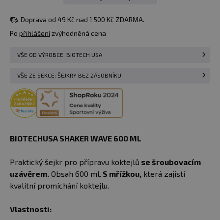
89 Kč
600 ml
skladem > 10
Do košíku
zelený
ks
Doprava od 49 Kč nad 1 500 Kč ZDARMA.
u vás
11.08.
Po
přihlášení
zvýhodněná cena
89 Kč
600 ml
VŠE OD VÝROBCE: BIOTECH USA
Do košíku
skladem 1 ks
průhledný
u vás
11.08.
VŠE ZE SEKCE: ŠEJKRY BEZ ZÁSOBNÍKU
BIOTECHUSA SHAKER WAVE 600 ML
Praktický šejkr pro přípravu koktejlů
se šroubovacím
uzávěrem.
Obsah 600 ml.
S mřížkou,
která zajistí
kvalitní promíchání koktejlu.
Vlastnosti: