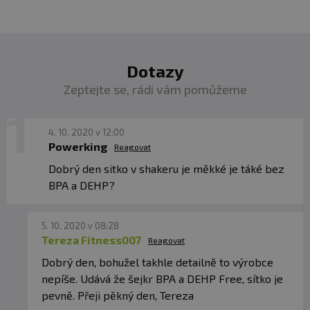
Dotazy
Zeptejte se, rádi vám pomůžeme
4. 10. 2020 v 12:00
Powerking
Reagovat
Dobrý den sitko v shakeru je měkké je táké bez
BPA a DEHP?
5. 10. 2020 v 08:28
Tereza Fitness007
Reagovat
Dobrý den, bohužel takhle detailně to výrobce
nepíše. Udává že šejkr BPA a DEHP Free, sítko je
pevně. Přeji pěkný den, Tereza