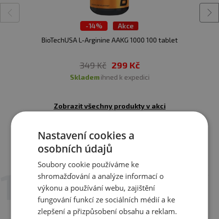
-
14%
Akce
BioTechUSA L-Arginine AAKG 1000 100 tablet
349 Kč
299 Kč
skladem
ihned k expedici
Zobrazit všechny produkty v akci
Nastavení cookies a
osobních údajů
Recenze
Hodnotilo již 85 zákazníků
Soubory cookie používáme ke
shromažďování a analýze informací o
5. 6. 2026 v 09:27
výkonu a používání webu, zajištění
Pavla BLažejovská
fungování funkcí ze sociálních médií a ke
zlepšení a přizpůsobení obsahu a reklam.
Varianta:
purpurová