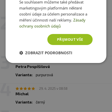
Se souhlasem můžeme také předávat
Často špatně uzavíratelný (možná moje
marketingovým platformám některé
nešikovnost)
osobní údaje za účelem personalizace a
měření účinnosti naší reklamy.
Zásady
25. 4. 2026 v 10:23
ochrany osobních údajů
Klára
Varianta:
černý
PŘIJMOUT VŠE
Šejkr pěkný, ale trochu teče ve spoji nádoby a
velkého víčka, když s ním tresete
ZOBRAZIT PODROBNOSTI
26. 6. 2025 v 16:08
Petra Pospíšilová
Varianta:
purpurová
29. 4. 2025 v 08:58
Michal
Varianta:
černý