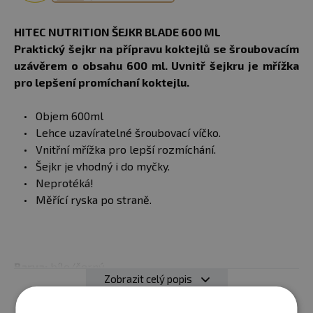
HITEC NUTRITION ŠEJKR BLADE 600 ML
Praktický šejkr na přípravu koktejlů se šroubovacím
uzávěrem o obsahu 600 ml. Uvnitř šejkru je mřížka
pro lepšení promíchaní koktejlu.
Objem 600ml
Lehce uzavíratelné šroubovací víčko.
Vnitřní mřížka pro lepší rozmíchání.
Šejkr je vhodný i do myčky.
Neprotéká!
Měřící ryska po straně.
Barva:
bílo/černý
Zobrazit celý popis