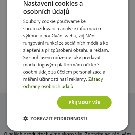
Nastavení cookies a
Recenze
osobních údajů
Produkt zatím nikdo nehodnotil
Soubory cookie používáme ke
shromažďování a analýze informací o
Máte s produktem zkušenost? Napište recenzi a
výkonu a používání webu, zajištění
pomozte tak ostatním zákazníkům s rozhodováním.
fungování funkcí ze sociálních médií a ke
Děkujeme :-)
zlepšení a přizpůsobení obsahu a reklam.
Se souhlasem můžeme také předávat
Přidat vlastní hodnocení
marketingovým platformám některé
osobní údaje za účelem personalizace a
měření účinnosti naší reklamy.
Zásady
ochrany osobních údajů
PŘIJMOUT VŠE
Dotazy
Zeptejte se, rádi vám pomůžeme
ZOBRAZIT PODROBNOSTI
O našich produktech víme skoro vše. Zeptejte se, rádi vám