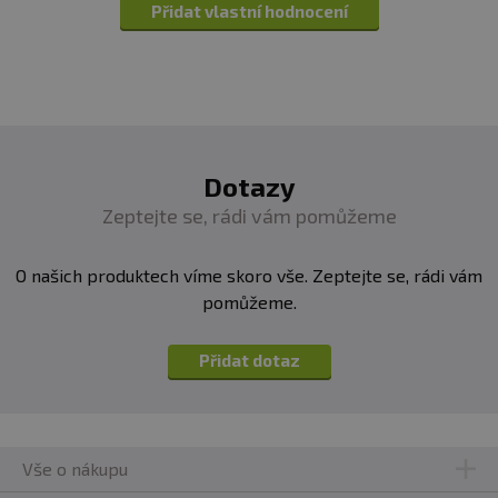
Přidat vlastní hodnocení
spektrum od 470 do 500 nm, nazývané také tyrkysově
modré světlo, je obecně považováno za dobré. Tato
škála viditelného modrého světla je prospěšná, protože
stimuluje přirozené reflexy chránící oči před
přeexponováním a také pomáhá kognitivním a
paměťovým funkcím mozku. Zároveň stimuluje
fotosenzitivní retinální gangliové buňky, také pupilární
Dotazy
reflex a kontroluje cirkadiánní cyklus.
Zeptejte se, rádi vám pomůžeme
Základní specifikace
O našich produktech víme skoro vše. Zeptejte se, rádi vám
pomůžeme.
Skla: oranžová
Šířka brýlí: 14 cm
Délka nožiček: 14 cm
Přidat dotaz
Velikost: medium
Vše o nákupu