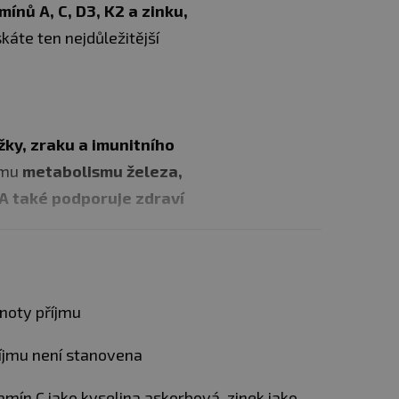
mínů A, C, D3, K2 a zinku,
káte ten nejdůležitější
žky, zraku a imunitního
nímu
metabolismu železa,
A také podporuje zdraví
elnost a efektivitu.
noty příjmu
řispívá k normální funkci
říjmu není stanovena
 a zuby, pomáhá snižovat
před oxidačním stresem.
mín C jako kyselina askorbová, zinek jako