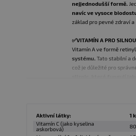
nejjednodušší formě.
Jed
navíc ve vysoce biodos
základ pro pevné zdraví a
✅VITAMÍN A PRO SILNOU
Vitamín A ve formě retiny
systému.
Tato stabilní a
což je důležité pro správ
sliznic, které fungují jak
✅LIPOSOMÁLNÍ VITAMÍN
Vitamín C ve vysoce účinn
Díky lipozomální fosfolip
Aktivní látky:
1 
imunitního systému, podp
Vitamín C (jako kyselina
80
askorbová)
únavu,
podporuje energet