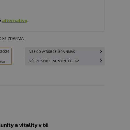
é
alternativy
.
00 Kč ZDARMA.
VŠE OD VÝROBCE: BRAINMAX
VŠE ZE SEKCE: VITAMIN D3 + K2
ity a vitality v té