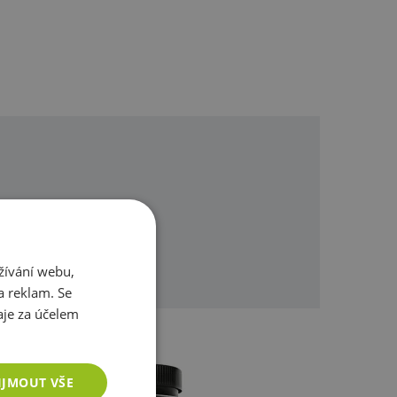
klíčového minerálu,
který
ci imunitního systému a
ržení
zdravé pokožky,
éze bílkovin a DNA.
Díky
také šetrný k zažívacímu
omůžeme.
žívání webu,
a reklam. Se
je za účelem
IJMOUT VŠE