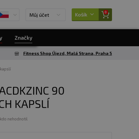
0
Košík
Můj účet
y
Značky
Fitness Shop Újezd, Malá Strana, Praha 5
kapslí
ACDKZINC 90
CH KAPSLÍ
ikdo nehodnotil