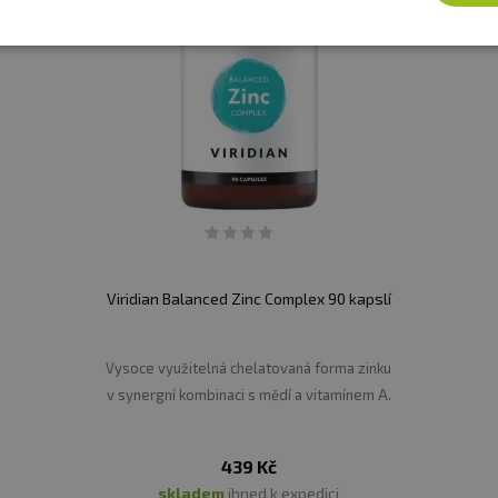
z obal
vy. Vhodné zejména pro sportovce. Není náhradou pestr
í. Ukládejte mimo dosah dětí! Není vhodné pro děti, těho
eplotě do 25 °C. Nevystavujte přímému slunečnímu zářen
zniklé nevhodným skladováním a použitím.
Viridian Balanced Zinc Complex 90 kapslí
:
Alergeny ve složení produktu
tučně
zvýrazněny.
Vysoce využitelná chelatovaná forma zinku
v synergní kombinaci s mědí a vitamínem A.
439 Kč
skladem
ihned k expedici