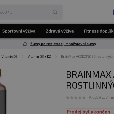
Sportovní výživa
Zdravá výživa
Fitness doplňk
Slevy po registraci, množstevní slevy
Vitamin D3
Vitamin D3 + K2
BrainMax ACDKZINC 90 rostlinných 
BRAINMAX 
ROSTLINNÝ
Produkt zatím n
Prodej byl ukončen