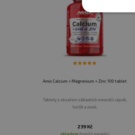
Počet dávek v balení:
90
Minimální trvanlivost:
Vi
Upozornění:
Doplněk stra
doporučené denní dávkován
Skladujte v suchu a při t
Výrobce neručí za vady v
Amix Calcium + Magnesium + Zinc 100 tablet
Upozornění pro alergiky
Tablety s obsahem základních minerálů vápník,
hořčík a zinek.
239 Kč
skladem
ihned k expedici