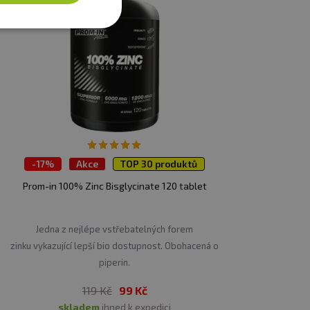
é stravy. Nepřekračujte
tné a kojící ženy.
í. Chraňte před mrazem.
-
17%
Akce
TOP 30 produktů
Prom-in 100% Zinc Bisglycinate 120 tablet
Jedna z nejlépe vstřebatelných forem
zinku vykazující lepší bio dostupnost. Obohacená o
piperin.
119 Kč
99 Kč
skladem
ihned k expedici