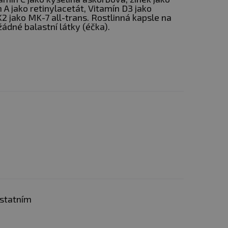
n A jako retinylacetát, Vitamín D3 jako
K2 jako MK-7 all-trans. Rostlinná kapsle na
dné balastní látky (éčka).
 zdravou
hladinu vápníku
dílí na funkci imunitního
livosti krve
a přispívá k
vně využívá v organismu a
VITAL®DELTA.
Jde o
as rozpadu, to znamená,
ě chráněn jak při výrobě,
ři vysokých teplotách.
ostatním