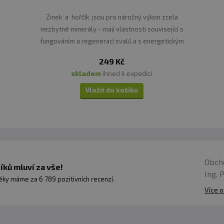
Zinek a hořčík jsou pro náročný výkon zcela
nezbytné minerály - mají vlastnosti související s
fungováním a regenerací svalů a s energetickým
metabolismem.
249 Kč
skladem
ihned k expedici
Vložit do košíku
Obch
ků mluví za vše!
Ing. 
ky máme za 6 789 pozitivních recenzí.
Více o