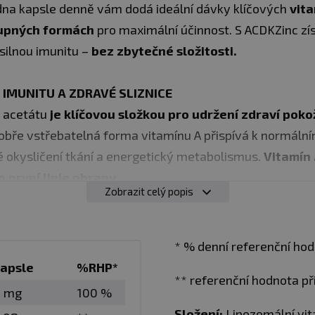
na kapsle denně vám dodá ideální dávky klíčových
vita
tupných formách
pro maximální účinnost. S ACDKZinc zís
 silnou imunitu –
bez zbytečné složitosti.
 IMUNITU A ZDRAVÉ SLIZNICE
l acetátu
je klíčovou složkou pro udržení zdraví poko
 dobře vstřebatelná forma vitamínu A přispívá k normál
né okysličení tkání a energetický metabolismus.
Vitamín 
o první linie obrany.
Zobrazit celý popis
 C
é lipozomální formě, která zajišťuje
maximální vstřebat
* % denní referenční hod
idové směsi se
vitamin C dostává přímo do buněk,
kde p
kapsle
%RHP*
** referenční hodnota p
oruje tvorbu kolagenu pro zdravé
cévy, kosti, pokožku
 mg
100 %
ický metabolismus, vstřebávání železa a chrání buňky 
Složení:
Lipozomální vita