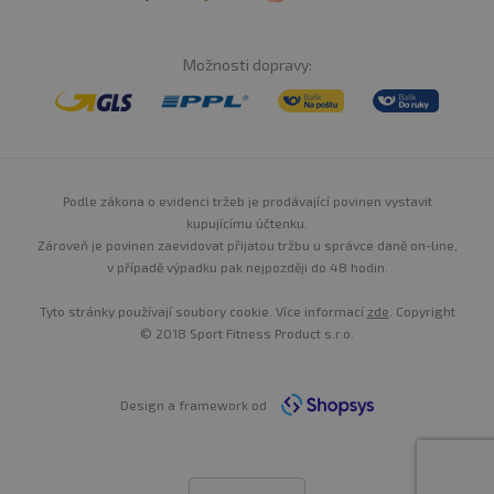
na flavonoidy a polyfenoly.
EXTRAKT Z ČESNEKU
Možnosti dopravy:
Extrakt z česneku je známý svými
pozitivními účinky
na optimální hladinu cholesterolu
a celkové zdraví
srdce a cév. Kromě toho má extrakt z česneku
antioxidační vlastnosti.
Podle zákona o evidenci tržeb je prodávající povinen vystavit
BETAGLUKANY Z OVSA
kupujícímu účtenku.
Zároveň je povinen zaevidovat přijatou tržbu u správce daně on-line,
Betaglukany z ovsa jsou známé svým pozitivním vlivem
v případě výpadku pak nejpozději do 48 hodin.
na hladinu cholesterolu v krvi.
Oatwell™
Bran Powder
obsahuje 22% beta-gluakanů
a rozpustnou vlákninu,
Tyto stránky používají soubory cookie. Více informací
zde
. Copyright
která vytváří v trávicím traktu viskózní gel,
© 2018 Sport Fitness Product s.r.o.
který zachycuje cholesterol a žlučové kyseliny,
čímž snižuje jejich vstřebávání do krve.
Design a framework od
Doporučené dávkování:
4 kapsle jednou denně.