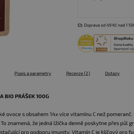
Doprava od 49 Kč nad 1 5
Popis a parametry
Recenze
(2)
Dotazy
A BIO PRÁŠEK 100G
cké ovoce s obsahem 14x více vitamínu C než pomeranč.
 To znamená, že jedná lžička denně poskytne přes půl g
stačující pro podporu imunity. Vitamín C je klíčový pro f