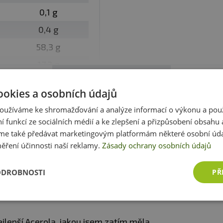
0,1 g
z obal
0,4 g
58,3 g
suchu, v uzavřeném obalu
17,3 g
Zobrazit celé parametry
15,3 g
ookies a osobních údajů
9,6 g
oužíváme ke shromažďování a analýze informací o výkonu a pou
0 g
ní funkcí ze sociálních médií a ke zlepšení a přizpůsobení obsahu 
Recenze
e také předávat marketingovým platformám některé osobní úda
Hodnotili již 2 zákazníci
ěření účinnosti naší reklamy.
Zásady ochrany osobních údajů
erola není zrovna chuťovka a do overnight-oats ji dá
ODROBNOSTI
PŘ
sobení na tělo ji doporučuji.
jlepší Acerola, jakou jsem zatím měla.