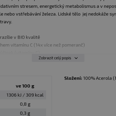
dativním stresem, energetický metabolismus a v neposle
e nebo vstřebávání železa. Lidské tělo jej nedokáže syn
otravy.
zílie v BIO kvalitě
hem vitamínu C (14x více než pomeranč)
 účinek (vitamínu C)
Zobrazit celý popis
um vitamínů a minerálů
ých třešní aceroly
alších aditiv
Složení:
100% Acerola (M
ve 100 g
ajové lžičky 1x až 2x denně ve vodě nebo džusu. Můžete
1306 kJ / 309 kcal
0,8 g
0,3 g