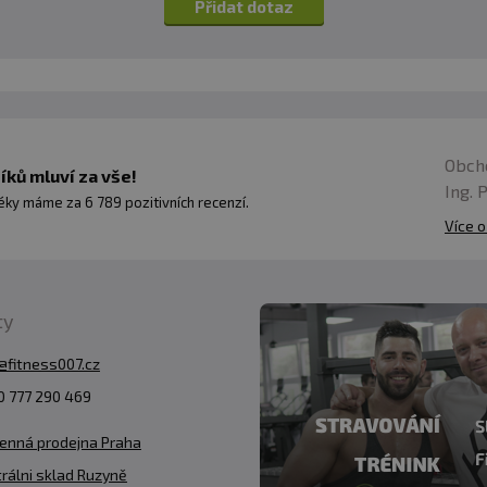
Přidat dotaz
Obch
ků mluví za vše!
Ing. 
ky máme za 6 789 pozitivních recenzí.
Více o
ty
@fitness007.cz
 777 290 469
enná prodejna Praha
rálni sklad Ruzyně