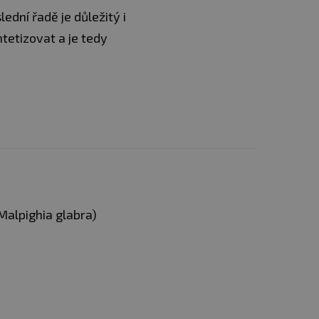
dní řadě je důležitý i
tetizovat a je tedy
alpighia glabra)
 přidávat do smoothie