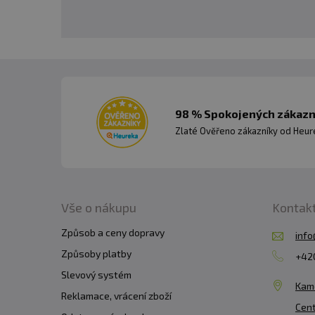
98 % Spokojených zákazní
Zlaté Ověřeno zákazníky od Heuré
Vše o nákupu
Kontak
Způsob a ceny dopravy
info
Způsoby platby
+420
Slevový systém
Kam
Reklamace, vrácení zboží
Cent