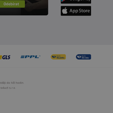
zději do 48 hodin.
oduct s.r.o.