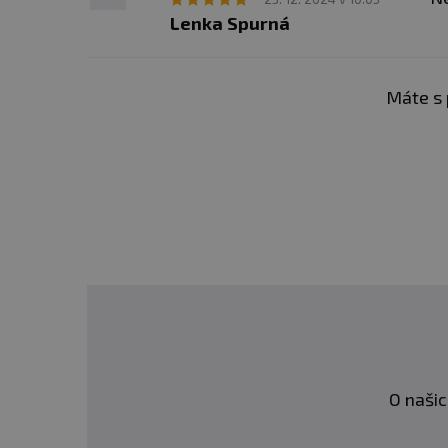
Lenka Spurná
Máte s 
O našic