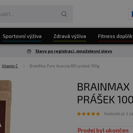
Sportovní výživa
Zdravá výživa
Fitness doplňk
Slevy po registraci, množstevní slevy
Vitamin C
BrainMax Pure Acerola BIO prášek 100g
BRAINMAX 
PRÁŠEK 10
Hodnotili již 2 z
Prodej byl ukončen