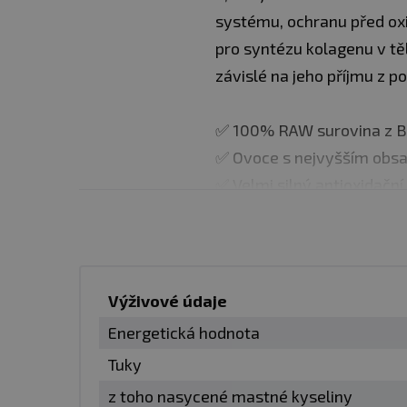
systému, ochranu před oxi
pro syntézu kolagenu v těl
závislé na jeho příjmu z p
✅ 100% RAW surovina z Bra
✅ Ovoce s nejvyšším obsa
✅ Velmi silný antioxidační
✅ Obsahuje široké spektr
✅ Prášek ze šťávy lisovan
✅ Bez sladidel, aromat a d
Výživové údaje
Použití:
Užívejte ½ až 1 č
Energetická hodnota
nebo snídaňové kaše
Tuky
z toho nasycené mastné kyseliny
Balení:
100 g