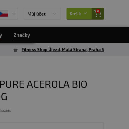
0
Košík
Můj účet
y
Značky
Fitness Shop Újezd, Malá Strana, Praha 5
PURE ACEROLA BIO
0G
ákazníci