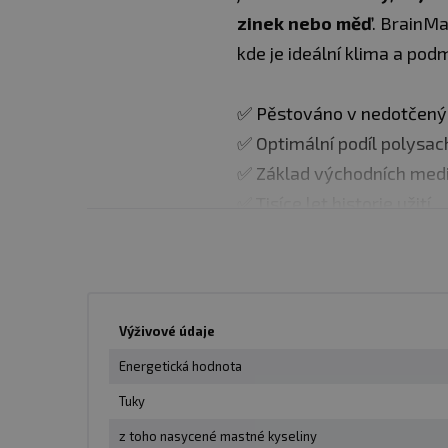
zinek nebo měď
. BrainMa
kde je ideální klima a pod
✅ Pěstováno v nedotčenýc
✅ Optimální podíl polysac
✅ Základ východních medi
✅ Tisíce let historie užití
✅ 100% BIO
✅ Testováno v nezávislé l
Chaga česky také rezavec 
Výživové údaje
zejména na listnatých stro
Energetická hodnota
složku betulin.
Tuky
z toho nasycené mastné kyseliny
BrainMax Pure Chaga pochá