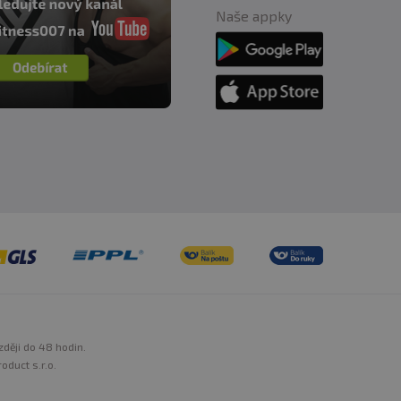
Naše appky
zději do 48 hodin.
oduct s.r.o.