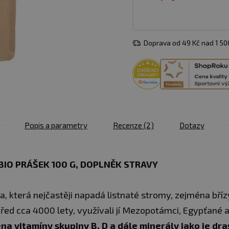
Doprava od 49 Kč nad 1 5
Popis a parametry
Recenze
(2)
Dotazy
IO PRÁŠEK 100 G​, DOPLNĚK STRAVY
, která nejčastěji napadá listnaté stromy, zejména bříz
řed cca 4000 lety, využívali jí Mezopotámci, Egypťané a
na vitamíny skupiny B, D a dále minerály jako je dras