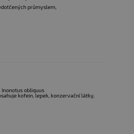
, nedotčených průmyslem,
 Inonotus obliquus
huje kofein, lepek, konzervační látky,
nem stromů. Parazituje
ává důležitou
átek díky speciální