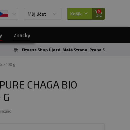
0
Košík
Můj účet
y
Značky
Fitness Shop Újezd, Malá Strana, Praha 5
šek 100 g
PURE CHAGA BIO
 G
ákazníci