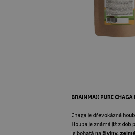
BRAINMAX PURE CHAGA B
Chaga je dřevokázná houba
Houba je známá již z dob p
je bohatá na
živiny, zejmé