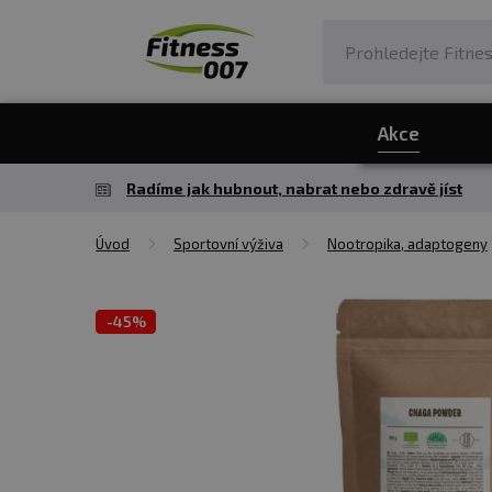
Akce
Radíme jak hubnout, nabrat nebo zdravě jíst
Úvod
Sportovní výživa
Nootropika, adaptogeny
-
45%