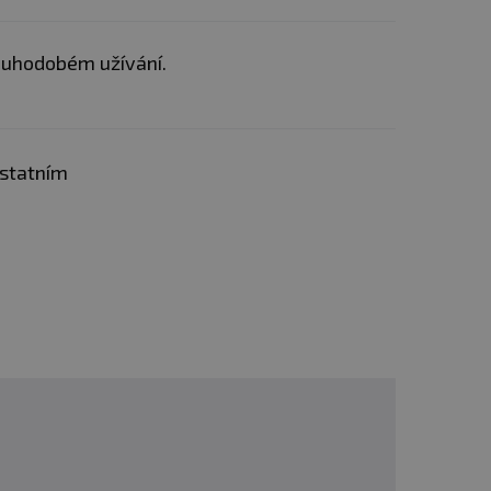
louhodobém užívání.
ostatním