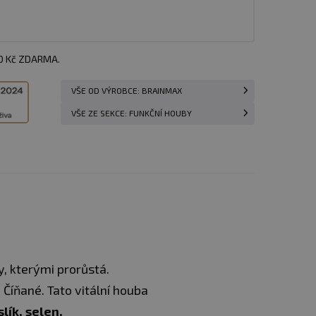
00 Kč ZDARMA.
VŠE OD VÝROBCE: BRAINMAX
VŠE ZE SEKCE: FUNKČNÍ HOUBY
y, kterými prorůstá.
 Číňané. Tato vitální houba
lík, selen,