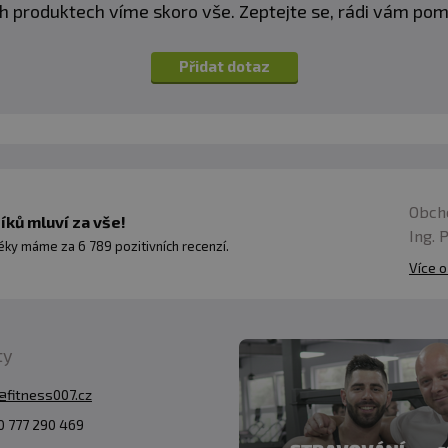
h produktech víme skoro vše. Zeptejte se, rádi vám p
Přidat dotaz
Obch
ků mluví za vše!
Ing. 
ky máme za 6 789 pozitivních recenzí.
Více o
ty
@fitness007.cz
 777 290 469