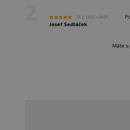
Minimální trvanlivost:
vi
Po
31. 3. 2022 v 08:31
Josef Sedláček
Upozornění:
skladujte v 
Máte s 