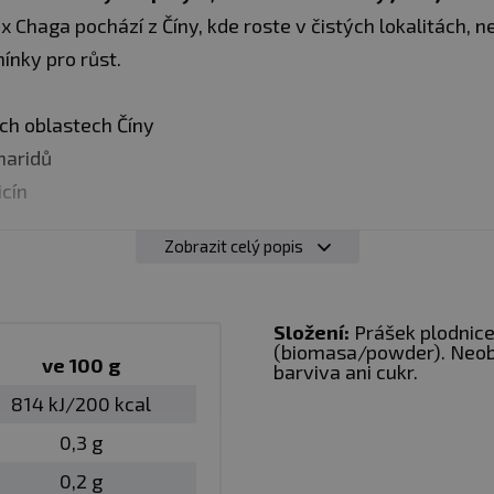
x Chaga pochází z Číny, kde roste v čistých lokalitách
mínky pro růst.
h oblastech Číny
haridů
cín
Zobrazit celý popis
aboratoři
Složení:
Prášek plodnice
(biomasa/powder). Neobsa
šikmý je dřevokázná vitální houba, která prorůstá kme
ve 100 g
barviva ani cukr.
mech a nejčastěji ji můžeme najít na břízách, z niž získ
814 kJ/200 kcal
0,3 g
0,2 g
zí z plodnic houby a přináší optimální poměr účinných l