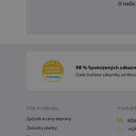
O našic
98 % Spokojených zákazní
Zlaté Ověřeno zákazníky od Heuré
Vše o nákupu
Kontak
Způsob a ceny dopravy
info
Způsoby platby
+420