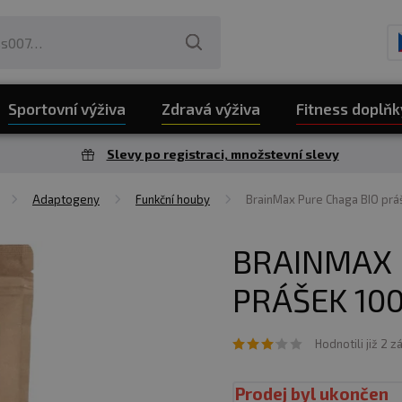
Sportovní výživa
Zdravá výživa
Fitness doplňk
Slevy po registraci, množstevní slevy
Adaptogeny
Funkční houby
BrainMax Pure Chaga BIO prá
BRAINMAX 
PRÁŠEK 100
Hodnotili již 2 z
Prodej byl ukončen