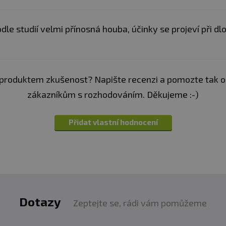
z obal
dle studií velmi přínosná houba, účinky se projeví při d
suchu, v uzavřeném obalu
produktem zkušenost? Napište recenzi a pomozte tak 
zákazníkům s rozhodováním. Děkujeme :-)
Přidat vlastní hodnocení
Dotazy
Zeptejte se, rádi vám pomůžeme