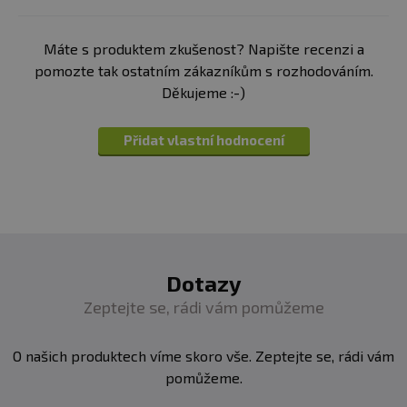
Složení:
loupané konopné semínka v BIO kvalitě
Upozornění:
skladujte v suchu, v uzavřeném obalu.
Máte s produktem zkušenost? Napište recenzi a
pomozte tak ostatním zákazníkům s rozhodováním.
Děkujeme :-)
Přidat vlastní hodnocení
Dotazy
Zeptejte se, rádi vám pomůžeme
O našich produktech víme skoro vše. Zeptejte se, rádi vám
pomůžeme.