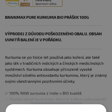
BRAINMAX PURE KURKUMA BIO PRÁŠEK 100G
VÝPRODEJ Z DŮVODU POŠKOZENÉHO OBALU. OBSAH
UVNITŘ BALENÍ JE V POŘÁDKU.
Kurkuma se po tisíce let používá jako koření, ale také
jako lék v tradičních indických a čínských medicínských
systémech. Kurkuma obsahuje přirozeně vysoké
množství silného antioxidantu kurkuminu, který je známý
svými všestrannými pozitivními účinky.
✅ 100% RAW surovina z Indie v BIO kvalitě
✅ Vysoký obsah kurkuminu, který je králem antioxidantů
✅ Velmi silný antioxidační účinek
Zobrazit celý popis
✅ Podporuje správnou funkci jater, kariovaskulární,