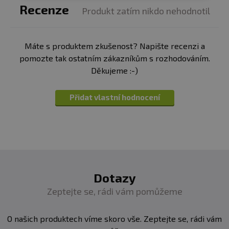
Upozornění:
skladujte v suchu, v uzavřeném obalu
Recenze
Produkt zatím nikdo nehodnotil
Máte s produktem zkušenost? Napište recenzi a
pomozte tak ostatním zákazníkům s rozhodováním.
Děkujeme :-)
Přidat vlastní hodnocení
Dotazy
Zeptejte se, rádi vám pomůžeme
O našich produktech víme skoro vše. Zeptejte se, rádi vám