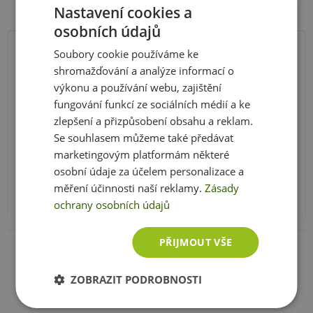
Nastavení cookies a
trávicí, dýchací systém a duševní rovnováhu
osobních údajů
✅ Pozitivní účinek na klouby, kosti a pokožku
✅ Kořeny kurkumy jsou šetrně sušeny pro zachování,
Soubory cookie používáme ke
Výživové údaje
ve 100 g
co nejvyššího obsahu kurkuminu
shromažďování a analýze informací o
✅ Intenzivní vůně i chuť
Energetická hodnota
354 kJ / 302
výkonu a používání webu, zajištění
kcal
fungování funkcí ze sociálních médií a ke
Použití:
Tuky
9,88 g
zlepšení a přizpůsobení obsahu a reklam.
Kurkuma má jemnou, kořenitou chuť a vůni. Můžete
Se souhlasem můžeme také předávat
z toho nasycené mastné
3,12 g
jej přidávat do každého jídla od polévek až po omáčky
marketingovým platformám některé
kyseliny
nebo rýži
osobní údaje za účelem personalizace a
Sacharidy
64,93 g
Kurkumu můžete použít pro přípravu tradičního
měření účinnosti naší reklamy.
Zásady
ajurvédského hojivého nápoje zlaté mléko nebo
ochrany osobních údajů
z toho cukry
3,21 g
immunity shotu
Vláknina
21,1 g
Zobrazit celé parametry
PŘIJMOUT VŠE
Balení:
100 g
38 g
Sodík
ZOBRAZIT PODROBNOSTI
Minimální trvanlivost:
viz obal
Složení:
100% Kurkuma (Curcuma longa)