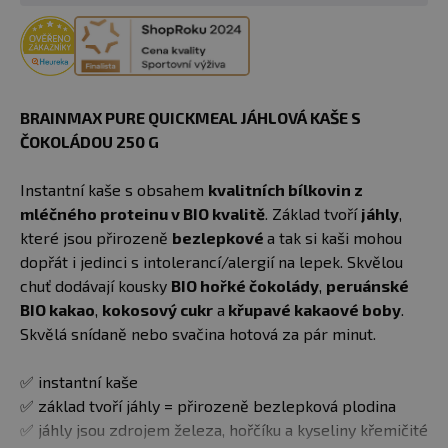
BRAINMAX PURE QUICKMEAL JÁHLOVÁ KAŠE S
ČOKOLÁDOU 250 G
Instantní kaše s obsahem
kvalitních bílkovin z
mléčného proteinu v BIO kvalitě
. Základ tvoří
jáhly
,
které jsou přirozeně
bezlepkové
a tak si kaši mohou
dopřát i jedinci s intolerancí/alergií na lepek. Skvělou
chuť dodávají kousky
BIO hořké čokolády
,
peruánské
BIO kakao
,
kokosový cukr
a
křupavé kakaové boby
.
Skvělá snídaně nebo svačina hotová za pár minut.
✅ instantní kaše
✅ základ tvoří jáhly = přirozeně bezlepková plodina
✅ jáhly jsou zdrojem železa, hořčíku a kyseliny křemičité