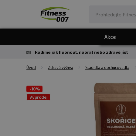
Akce
Radíme jak hubnout, nabrat nebo zdravě jíst
Úvod
Zdravá výživa
Sladidla a dochucovadla
-
10%
Výprodej