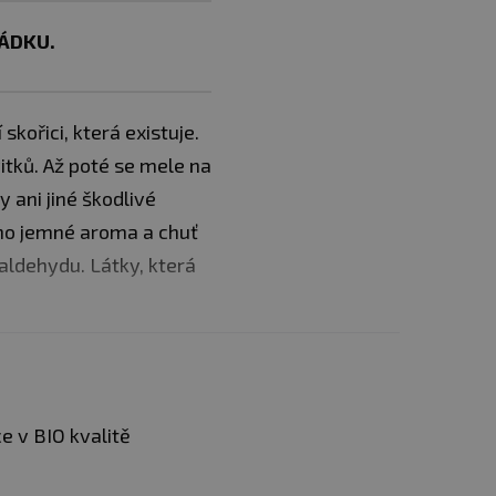
ÁDKU.
skořici, která existuje.
tků. Až poté se mele na
y ani jiné škodlivé
áno jemné aroma a chuť
aldehydu. Látky, která
e v BIO kvalitě