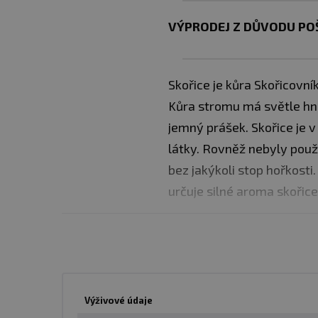
VÝPRODEJ Z DŮVODU PO
Skořice je kůra Skořicovník
Kůra stromu má světle hn
jemný prášek. Skořice je v 
látky. Rovněž nebyly použ
bez jakýkoli stop hořkost
určuje silné aroma skořice
✅ skořice nejvyšší kvality
✅ skořice má antiseptikcé
✅ podporuje optimální hlad
✅ zlepšuje metabolismus 
Výživové údaje