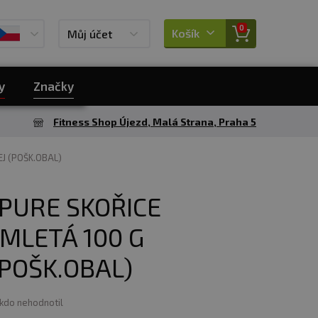
0
Košík
Můj účet
y
Značky
Fitness Shop Újezd, Malá Strana, Praha 5
EJ (POŠK.OBAL)
PURE SKOŘICE
MLETÁ 100 G
POŠK.OBAL)
ikdo nehodnotil