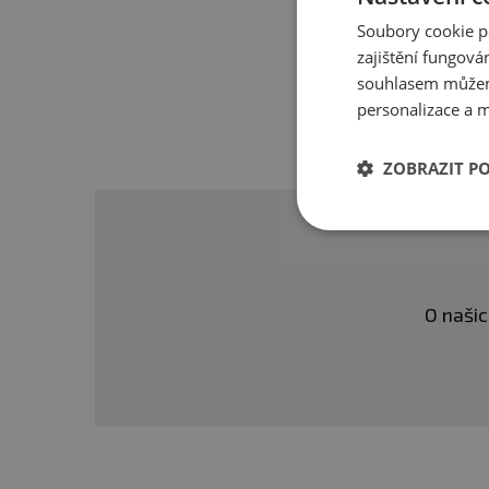
Soubory cookie p
zajištění fungová
souhlasem můžem
personalizace a m
ZOBRAZIT P
O našic