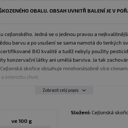
ŠKOZENÉHO OBALU. OBSAH UVNITŘ BALENÍ JE V POŘ
u cejlonského. Jedná se o jedinou pravou a nejkvalitnější 
ědou barvu a po usušení se sama namotá do tenkých svi
certifikované BIO kvalitě a tudíž nebyly použity pesticid
ity konzervační látky ani umělá barviva. Ja tak zachov
i. Cejlonská skořice obsahuje mnohonásobně více cinnam
 a intenzitu chuti.
Zobrazit celý popis
 účinky
inu cukru v krvi
Složení:
Cejlonská skořic
tuků
ve 100 g