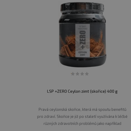
LSP +ZERO Ceylon zimt (skořice) 400 g
Pravá ceylonská skořice, která má spoutu benefitů
pro zdraví. Skořice je již po staletí využívána k léčbě
různých zdravotních problémů jako například
menstruační problémy, artritida, kvasinkové infekce,