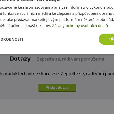
zákazníkům s rozhodováním. Děkujeme :-)
oužíváme ke shromažďování a analýze informací o výkonu a pou
ní funkcí ze sociálních médií a ke zlepšení a přizpůsobení obsahu 
Přidat vlastní hodnocení
e také předávat marketingovým platformám některé osobní úda
ěření účinnosti naší reklamy.
Zásady ochrany osobních údajů
ODROBNOSTI
PŘ
Dotazy
Zeptejte se, rádi vám pomůžeme
h produktech víme skoro vše. Zeptejte se, rádi vám p
Přidat dotaz