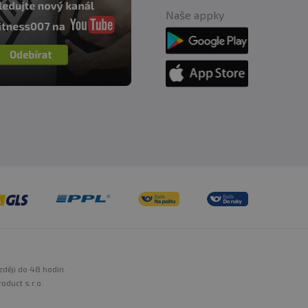
Naše appky
zději do 48 hodin.
oduct s.r.o.