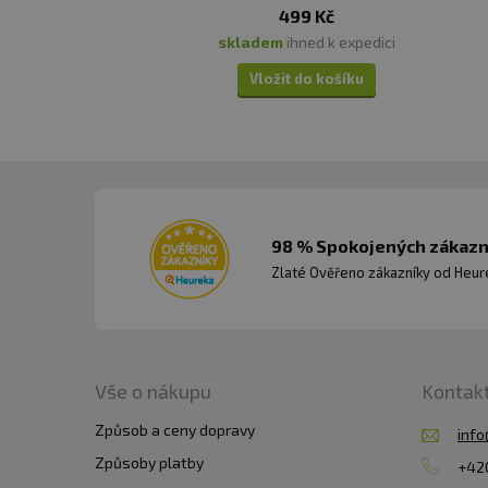
499 Kč
průjem, rýma a chřipka a zažívací problémy.
skladem
ihned k expedici
Vložit do košíku
98 % Spokojených zákazní
Zlaté Ověřeno zákazníky od Heuré
Vše o nákupu
Kontak
Způsob a ceny dopravy
info
Způsoby platby
+420