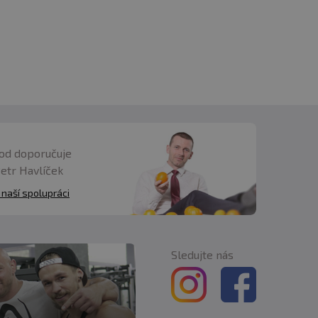
od doporučuje
Petr Havlíček
 naší spolupráci
Sledujte nás