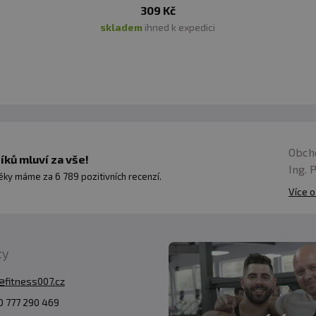
309 Kč
skladem
ihned k expedici
Obch
ků mluví za vše!
Ing. 
ky máme za 6 789 pozitivních recenzí.
Více o
ty
@fitness007.cz
 777 290 469