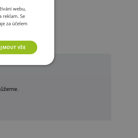
žívání webu,
a reklam. Se
je za účelem
IJMOUT VŠE
omůžeme.