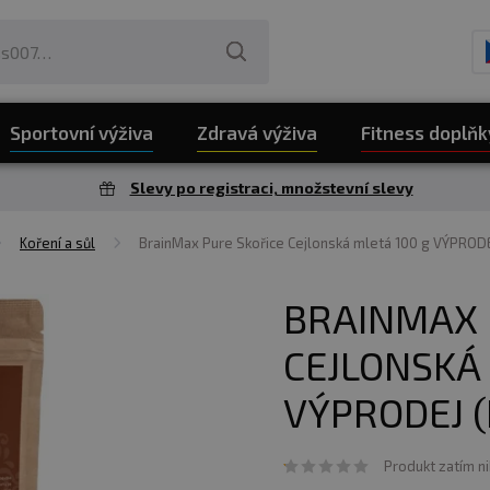
Sportovní výživa
Zdravá výživa
Fitness doplňk
Slevy po registraci, množstevní slevy
Koření a sůl
BrainMax Pure Skořice Cejlonská mletá 100 g VÝPROD
BRAINMAX 
CEJLONSKÁ 
VÝPRODEJ (
Produkt zatím n