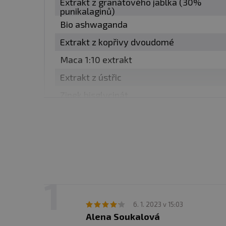
Extrakt z granátového jablka (30%
punikalaginů)
před spaním a Dagger 
Bio ashwaganda
Extrakt z kopřivy dvoudomé
Jak kombinovat Dagger 
Maca 1:10 extrakt
Doporučujeme v netrénink
Extrakt z ústřic
před spaním, pak ještě 
Zinek bisglycinát
Vitamín D3
Oba produkty můžete ale n
Indol 3 Carbinol
ani zinek.
Karnitin tartrát
Piperin (extrakt z černého pepře)
Balení
: 120 veganských k
Minimální trvanlivost:
vi
6. 1. 2023 v 15:03
Alena Soukalová