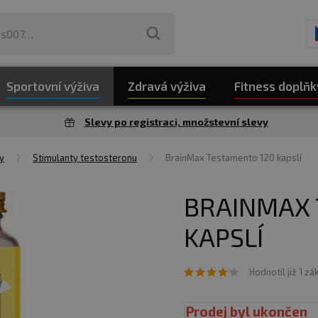
Sportovní výživa
Zdravá výživa
Fitness doplňk
Slevy po registraci, množstevní slevy
y
Stimulanty testosteronu
BrainMax Testamento 120 kapslí
BRAINMAX 
KAPSLÍ
Hodnotil již 1 zá
Prodej byl ukončen