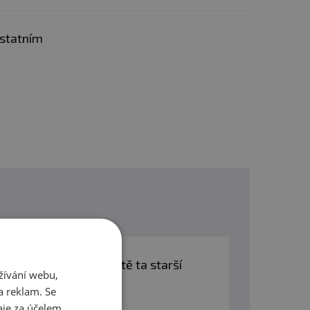
cí ženy. Nepřekračujte
ržujte zdravý životní
ostatním
0 ui d3 nebo je to ještě ta starší
žívání webu,
a reklam. Se
je za účelem