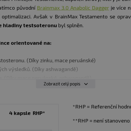
Zatímco původní
Brainmax 3.0 Anabolic Dagger
je více 
 optimalizaci. Avšak v BrainMax Testamento se opravd
e hladiny testsoteronu
byl splněn.
ince orientované na:
estosteronu. (Díky zinku, mace peruánské)
vých výsledků. (Díky ashwagandě)
na. (Díky mace peruánské, ashwagandě)
Zobrazit celý popis
*RHP = Referenční hodno
v netréninkové dny ráno s jídlem.
4 kapsle
RHP*
**RHP = není stanoveno
 kapsle před tréninkem.
ombinaci s
Dagger
em
, potom je vhodné užívat buď zase 