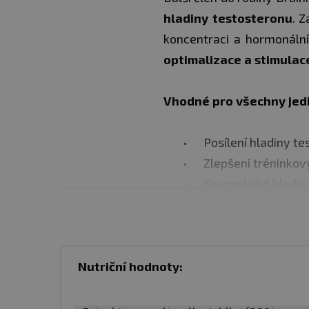
hladiny testosteronu
. 
koncentraci a hormonální
optimalizace a stimulac
Vhodné pro všechny jed
Posílení hladiny t
Zlepšení tréninko
Energetická hladi
Doporučené dávkování:
Nutriční hodnoty:
4 kapsle najednou 
V tréninkové dny 4
Pokud užíváte v k