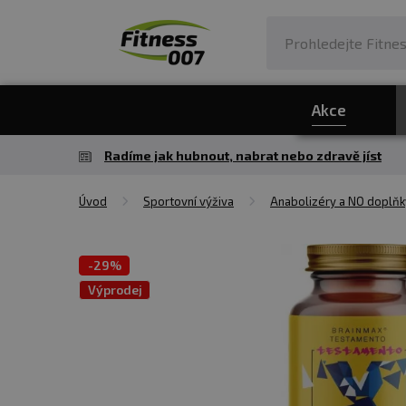
Akce
Radíme jak hubnout, nabrat nebo zdravě jíst
Úvod
Sportovní výživa
Anabolizéry a NO doplňk
-
29%
Výprodej