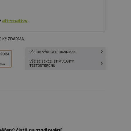
é
alternativy
.
00 Kč ZDARMA.
VŠE OD VÝROBCE: BRAINMAX
VŠE ZE SEKCE: STIMULANTY
TESTOSTERONU
aměřený čistě na
zvyšování