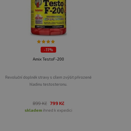
-
11%
Amix TestoF-200
Revoluční doplněk stravy s cílem zvýšit přirozeně
hladinu testosteronu.
899 Kč
799 Kč
skladem
ihned k expedici