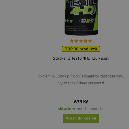
TOP 30 produktů
Stacker 2 Testo 4HD 120 kapslí
Extrémně účinný přírodní stimulátor testosteronu,
vyjímečně účinný preparát!
639 Kč
skladem
ihned k expedici
Vložit do košíku