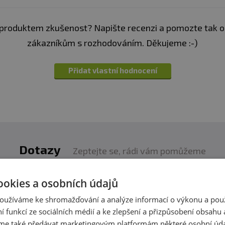
dosah dětí. Výrobek není určen pro děti, těhotné a kojí
í. Přípravek není určen jako náhrada pestré stravy. Dod
produktem zkušenost? Napište recenzi a pomozte tak 
ové teplotě na suchém tmavém místě.
zákazníkům s rozhodováním. Děkujeme :-)
Přidat vlastní hodnocení
Dotazy
Zeptejte se, rádi vám pomůžeme
ookies a osobních údajů
Jedná se o novou verzi která obsahuje 75 mg zinku a 150
oužíváme ke shromažďování a analýze informací o výkonu a pou
varianta která má 15 mg zinku. Děkuji
ní funkcí ze sociálních médií a ke zlepšení a přizpůsobení obsahu 
e také předávat marketingovým platformám některé osobní úda