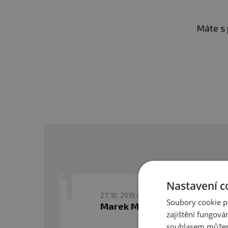
Upozornění:
Ukládat mimo 
doporučené denní dávkován
Máte s 
styl. Skladujte při pokoj
Nastavení c
27. 10. 2019 v 11:37
Soubory cookie p
Marek Muryc
Reagovat
zajištění fungová
souhlasem můžem