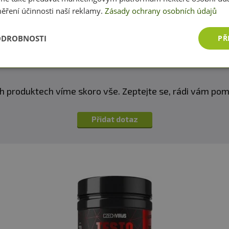
ěření účinnosti naší reklamy.
Zásady ochrany osobních údajů
Dobrý den, děkujeme za upozornění. Složení je již op
ODROBNOSTI
PŘ
testamenta. Přeji pěkný den, Tereza
h produktech víme skoro vše. Zeptejte se, rádi vám p
Přidat dotaz