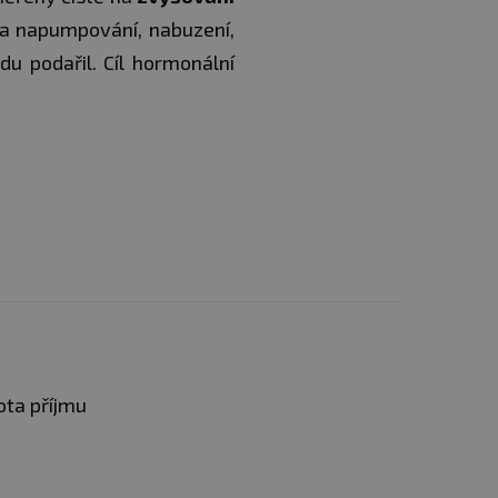
na napumpování, nabuzení,
u podařil. Cíl hormonální
ta příjmu
ráno s jídlem nebo s večeří