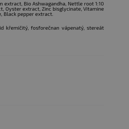
m extract, Bio Ashwagandha, Nettle root 1:10
t, Oyster extract, Zinc bisglycinate, Vitamine
e, Black pepper extract.
d křemičitý, fosforečnan vápenatý, stereát
 tréninkem
Dagger
a večer
oučasně užívat vitamin D3