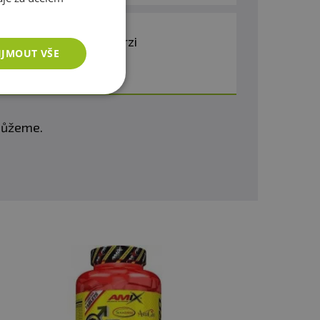
raveno, máme novou verzi
IJMOUT VŠE
omůžeme.