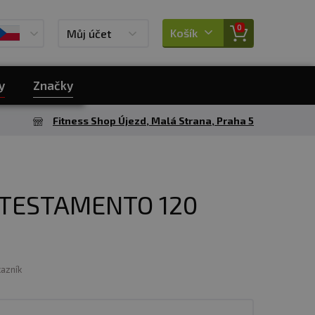
0
Košík
Můj účet
y
Značky
Fitness Shop Újezd, Malá Strana, Praha 5
TESTAMENTO 120
kazník