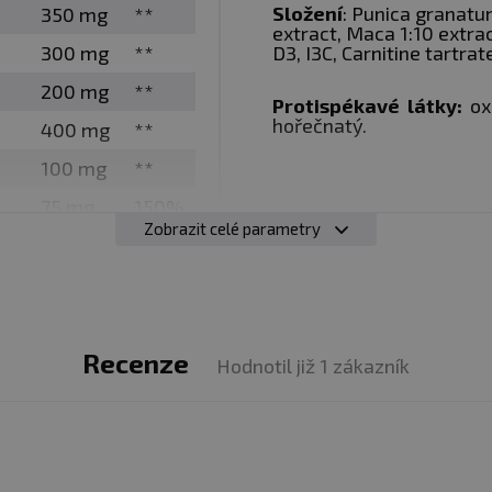
Složení
: Punica granatu
350 mg
**
užívat vždy před tréninkem.
extract, Maca 1:10 extrac
300 mg
**
D3, I3C, Carnitine tartrat
200 mg
**
a Testamento?
Protispékavé látky:
oxi
hořečnatý.
400 mg
**
ové dny užívat TESTAMENTO a v případě tréninku před
100 mg
**
TESTAMENTO!
75 mg
150%
Zobrazit celé parametry
1500 IU
750%
emusíte kombinovat. Ani s jedním z nich už nemusíte s
200 mg
**
250 mg
**
Recenze
apslí.
3 mg
**
Hodnotil již 1 zákazník
z obal