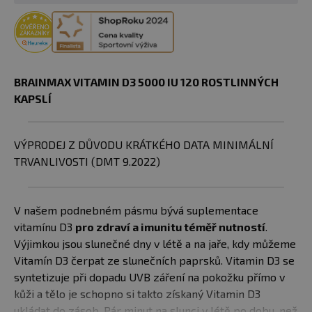
BRAINMAX VITAMIN D3 5000 IU 120 ROSTLINNÝCH
KAPSLÍ
VÝPRODEJ Z DŮVODU KRÁTKÉHO DATA MINIMÁLNÍ
TRVANLIVOSTI (DMT 9.2022)
V našem podnebném pásmu bývá suplementace
vitamínu D3
pro zdraví a imunitu téměř nutností
.
Výjimkou jsou slunečné dny v létě a na jaře, kdy můžeme
Vitamín D3 čerpat ze slunečních paprsků. Vitamin D3 se
syntetizuje při dopadu UVB záření na pokožku přímo v
kůži a tělo je schopno si takto získaný Vitamin D3
ukládat do zásob. Pár minut na slunci v létě po dobu, než