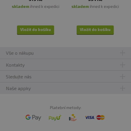
není určen pro děti, těhotné a kojící ženy. Nepřekračujte
skladem
ihned k expedici
skladem
ihned k expedici
doporučené denní dávkování. Přípravek není určen jako
náhrada pestré stravy. Dodržujte zdravý životní styl.
Vyráběno v České republice pro firmu Votamax s.r.o.
Vložit do košíku
Vložit do košíku
Vše o nákupu
Kontakty
Sledujte nás
Naše appky
Platební metody: