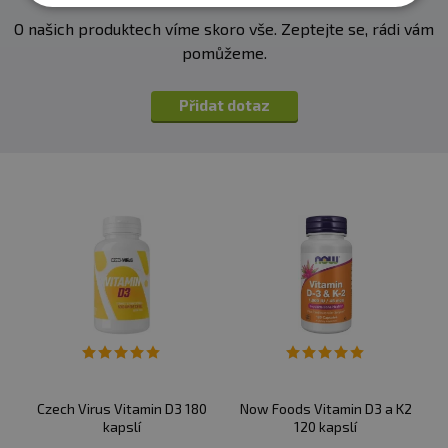
vitamínem K2, protože vitamín K2 zabraňuje kalcifikaci
O našich produktech víme skoro vše. Zeptejte se, rádi vám
cév, která může být spojena s nadužíváním vitamínu D3.
pomůžeme.
Vitamín K2 očišťuje cévy od vápníku a transportuje
vápník do kostí. Proto je vhodné užívat tento produkt
Přidat dotaz
společně s BrainMax Vitamin D3 & K2 v poměru 1 + 1
kapsle.
Přednosti produktu BrainMax Vitamin D3 5000 IU
:
Klíčový vitamín pro zdraví kostí, zubů, cév a
podporu imunity ve vysoké koncentraci.
1 kapsle obsahuje 5000 IU vitamínu D3
(cholekalciferol z lanolinu) a 550 mg bio kurkumy.
Jako funkční výplň byla použita kurkuma v bio
kvalitě, která má více než 500 potvrzených pozitivních
účinků na lidský organismus.
Produkt neobsahuje žádné balastní látky (éčka).
Czech Virus Vitamin D3 180
Now Foods Vitamin D3 a K2
kapslí
120 kapslí
Doporučené dávkování
: Užívejte 1 kapsli týdně s jídlem