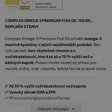
COMPLEX OMEGA 3 PREMIUM FISH OIL 150 ML,
DOPLNĚK STRAVY
Complex Omega-3 Premium Fish Oil přináší
omega-3
mastné kyseliny v jejich nejúčinnější podobě.
Bez
rybí pachuti,
bez zbytečné chemie a s
vstřebatelností, která je až o 70 % vyšší než u
běžných kapslí.
Pokud chcete skutečný přínos pro
mozek, srdce, zrak i imunitu, tekutá forma je jasná volba.
✅
Až 70 % vyšší vstřebatelnost než kapsle
✅
Vysoký obsah DHA a EPA
✅
Přirozená triglyceridová forma
✅
Short-path destilace = extrémní čistota
Zobrazit celý popis
✅
Jemná citronová chuť