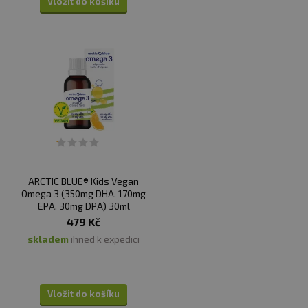
Vložit do košíku
sportovce. Není náhradou pestré stravy. Nep
řekračujte
doporučen
é denní dávkování. Ukládejte mimo dosah
d
ět
í!
N
ení vhodné pro d
ěti, těhotn
é a kojící
ženy.
Skladujte v suchu a při teplotě do 25
°C. Nevystavujte
p
ř
ímému slune
čn
ímu zá
řen
í. Chra
ňte před mrazem.
V
ýrobce, ani prodávající neru
č
í za vady vzniklé
nevhodným skladováním a pou
žit
ím.
Upozorn
ěn
í pro alergiky:
Alergeny ve slo
žen
í produktu
jsou
tu
čně
zv
ýrazn
ěn
é.
ARCTIC BLUE® Kids Vegan
Omega 3 (350mg DHA, 170mg
EPA, 30mg DPA) 30ml
479 Kč
skladem
ihned k expedici
Vložit do košíku