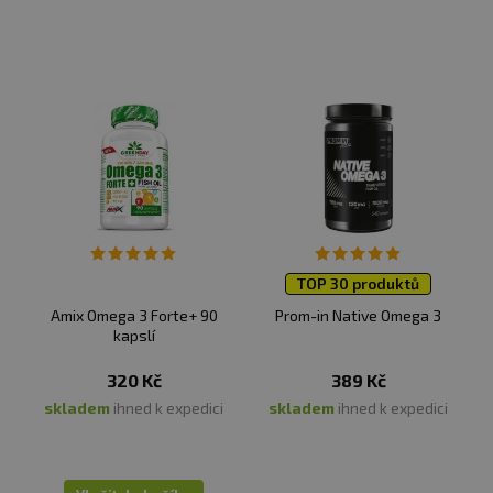
Na rozdíl od běžných kapslí obsahuje Complex Omega-3
omega-3
v přirozené triglyceridové formě, kterou
tělo lépe rozpozná a efektivněji využije.
Výsledek?
Vyšší biologická dostupnost a
reálnější přínos pro
zdraví,
i při stejném množství oleje.
Doporu
čen
é dávkování:
Užívejte 1 čajovou lžičku (5 ml)
denně. Ideálně během nebo po jídle.
Balení:
150 ml
TOP 30 produktů
Amix Omega 3 Forte+ 90
Prom-in Native Omega 3
Denní dávka:
5 ml
kapslí
Po
čet d
ávek v balení:
30
320 Kč
389 Kč
skladem
ihned k expedici
skladem
ihned k expedici
Minimální trvanlivost:
Viz obal.
Upozorn
ěn
í: Dopln
ěk stravy.
Vhodn
é zejména pro